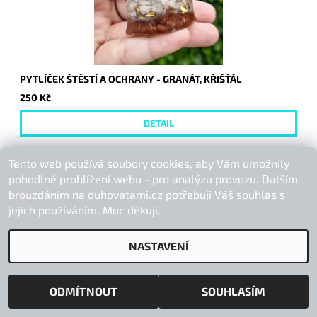
PYTLÍČEK ŠTĚSTÍ A OCHRANY - GRANÁT, KŘIŠŤÁL
250 Kč
DETAIL
Tento web používá soubory cookies, aby Vám umožnily
pohodlné prohlížení webu - pro analýzu provozu. Dalším
brouzdáním na duhovatami.cz potřebuji Váš souhlas s
PRODÁNO
jejich používáním. Moc děkuji.
NASTAVENÍ
ODMÍTNOUT
SOUHLASÍM