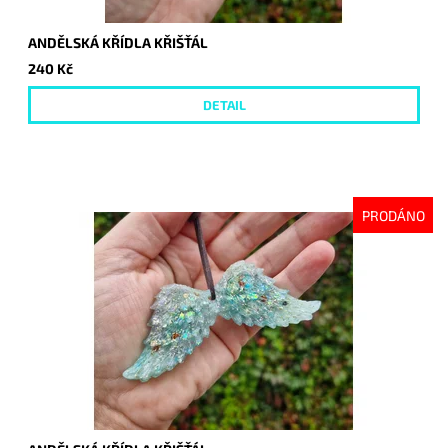
ANDĚLSKÁ KŘÍDLA KŘIŠŤÁL
240 Kč
DETAIL
PRODÁNO