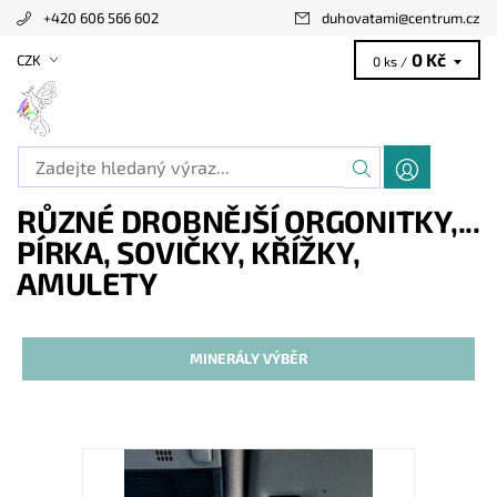
+420 606 566 602
duhovatami
@
centrum.cz
0 Kč
CZK
0 ks /
RŮZNÉ DROBNĚJŠÍ ORGONITKY,...
PÍRKA, SOVIČKY, KŘÍŽKY,
AMULETY
MINERÁLY VÝBĚR