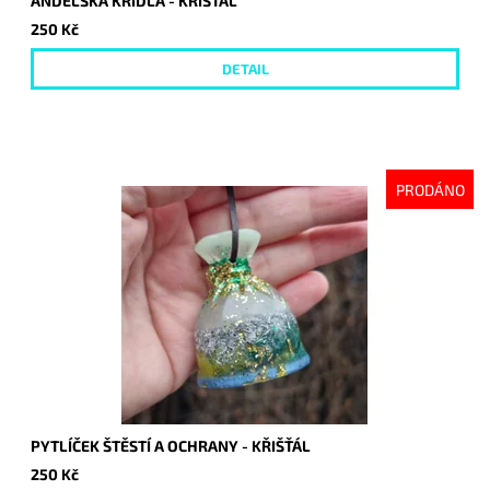
ANDĚLSKÁ KŘÍDLA - KŘIŠŤÁL
250 Kč
DETAIL
PRODÁNO
PYTLÍČEK ŠTĚSTÍ A OCHRANY - KŘIŠŤÁL
250 Kč