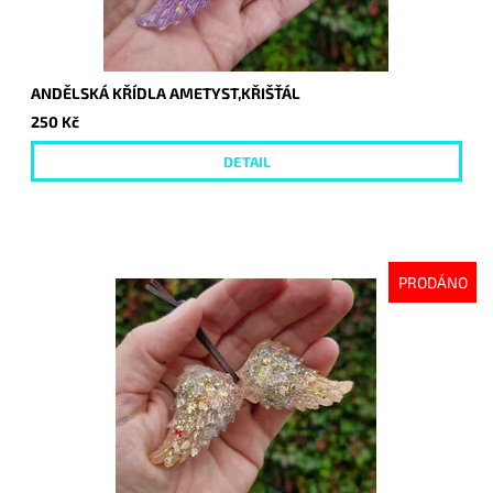
ANDĚLSKÁ KŘÍDLA AMETYST,KŘIŠŤÁL
250 Kč
DETAIL
PRODÁNO