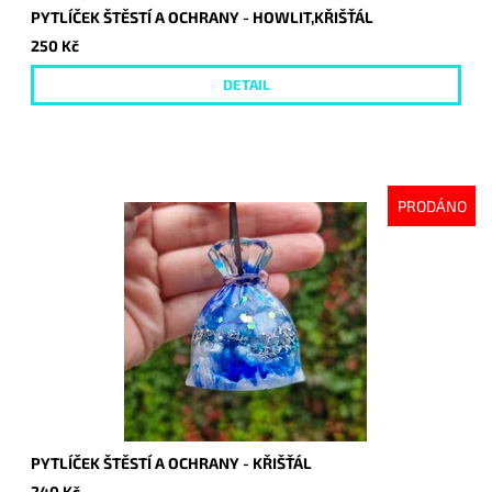
PYTLÍČEK ŠTĚSTÍ A OCHRANY - HOWLIT,KŘIŠŤÁL
250 Kč
DETAIL
PRODÁNO
PYTLÍČEK ŠTĚSTÍ A OCHRANY - KŘIŠŤÁL
240 Kč