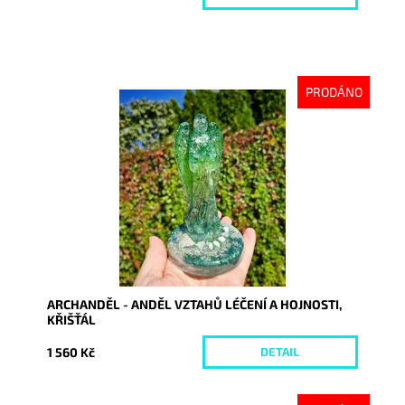
PRODÁNO
Dostupnost:
Vyprodáno
Kód:
10353
ARCHANDĚL - ANDĚL VZTAHŮ LÉČENÍ A HOJNOSTI,
KŘIŠŤÁL
1 560 Kč
DETAIL