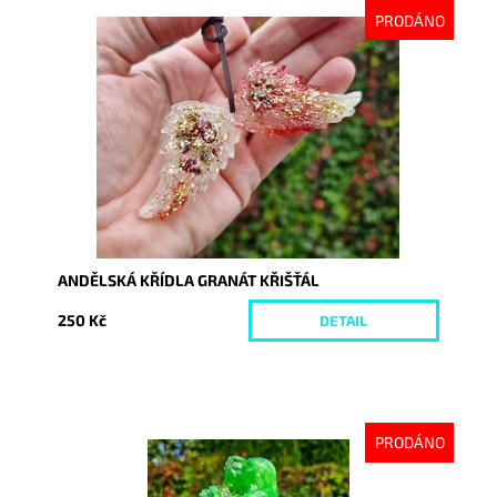
PRODÁNO
Dostupnost:
Vyprodáno
Kód:
10357
ANDĚLSKÁ KŘÍDLA GRANÁT KŘIŠŤÁL
250 Kč
DETAIL
PRODÁNO
Dostupnost:
Vyprodáno