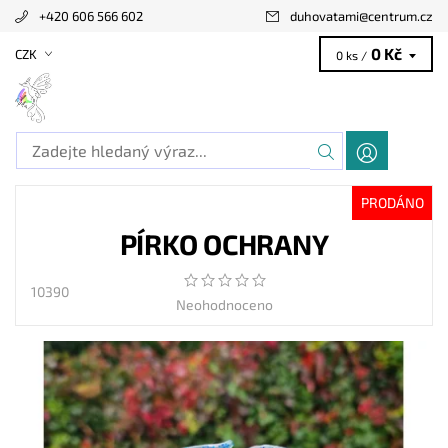
+420 606 566 602
duhovatami
@
centrum.cz
0 Kč
CZK
0 ks /
PRODÁNO
PÍRKO OCHRANY
10390
Neohodnoceno