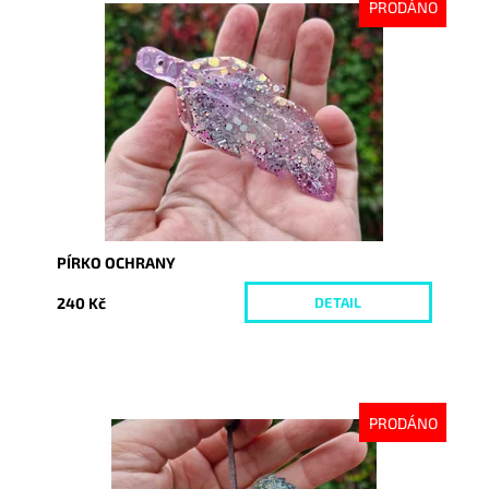
PRODÁNO
Dostupnost:
Vyprodáno
Kód:
10383
PÍRKO OCHRANY
240 Kč
DETAIL
PRODÁNO
Dostupnost:
Vyprodáno
Kód:
10358