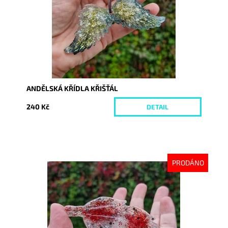
ANDĚLSKÁ KŘÍDLA KŘIŠŤÁL
240 Kč
DETAIL
PRODÁNO
Dostupnost:
Vyprodáno
Kód:
10386