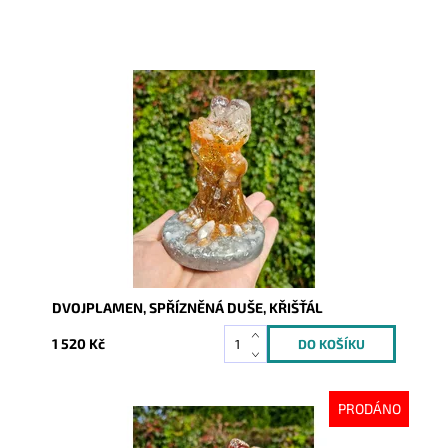
Dostupnost:
Skladem
Kód:
10333
DVOJPLAMEN, SPŘÍZNĚNÁ DUŠE, KŘIŠŤÁL
1 520 Kč
PRODÁNO
Dostupnost:
Vyprodáno