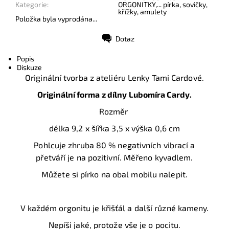
Kategorie:
ORGONITKY,... pírka, sovičky,
křížky, amulety
Položka byla vyprodána...
Dotaz
Tisk
Popis
Diskuze
Originální tvorba z ateliéru Lenky Tami Cardové.
Originální forma z dílny Lubomíra Cardy.
Rozměr
délka 9,2 x šířka 3,5 x výška 0,6 cm
Pohlcuje zhruba 80 % negativních vibrací a
přetváří je na pozitivní. Měřeno kyvadlem.
Můžete si pírko na obal mobilu nalepit.
V každém orgonitu je křišťál a další různé kameny.
Nepíši jaké, protože vše je o pocitu.