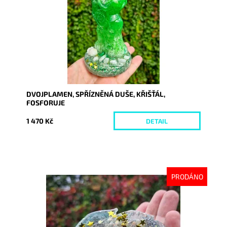
Kód:
10326
DVOJPLAMEN, SPŘÍZNĚNÁ DUŠE, KŘIŠŤÁL,
FOSFORUJE
1 470 Kč
DETAIL
PRODÁNO
Dostupnost:
Vyprodáno
Kód:
10384