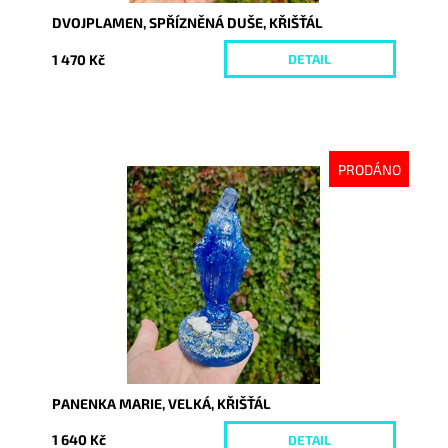
DVOJPLAMEN, SPŘÍZNĚNÁ DUŠE, KŘIŠŤÁL
1 470 Kč
DETAIL
PRODÁNO
Dostupnost:
Vyprodáno
Kód:
10332
PANENKA MARIE, VELKÁ, KŘIŠŤÁL
1 640 Kč
DETAIL