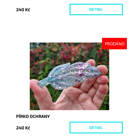
240 Kč
DETAIL
PRODÁNO
Dostupnost:
Vyprodáno
Kód:
10388
PÍRKO OCHRANY
240 Kč
DETAIL