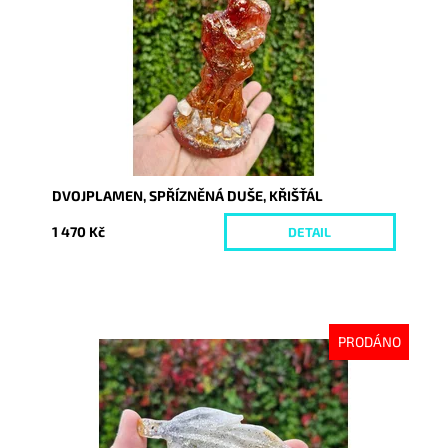
Kód:
10328
DVOJPLAMEN, SPŘÍZNĚNÁ DUŠE, KŘIŠŤÁL
1 470 Kč
DETAIL
PRODÁNO
Dostupnost:
Vyprodáno
Kód:
10389