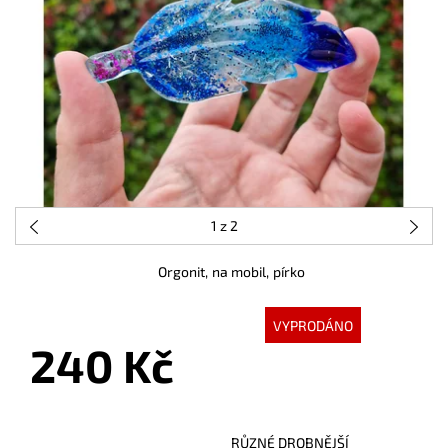
1
z 2
Orgonit, na mobil, pírko
VYPRODÁNO
240 Kč
RŮZNÉ DROBNĚJŠÍ