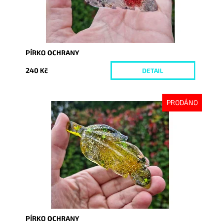
PÍRKO OCHRANY
240 Kč
DETAIL
PRODÁNO
Dostupnost:
Vyprodáno
Kód:
10387
PÍRKO OCHRANY