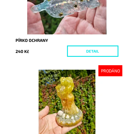
PÍRKO OCHRANY
240 Kč
DETAIL
PRODÁNO
Dostupnost:
Vyprodáno
Kód:
10367