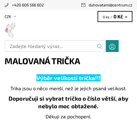
+420 606 566 602
duhovatami
@
centrum.cz
0 Kč
CZK
0 ks /
MALOVANÁ TRIČKA
Výběr velikosti trička!!!
Trika jsou o něco menší, než je jejich psaná velikost.
Doporučuji si vybrat tričko o číslo větší, aby
nebylo moc obtažené.
Děkuji za pochopení.