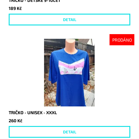
TRIČKO - DĚTSKÉ 9-10LET
189 Kč
DETAIL
PRODÁNO
TRIČKO - UNISEX - XXXL
260 Kč
DETAIL