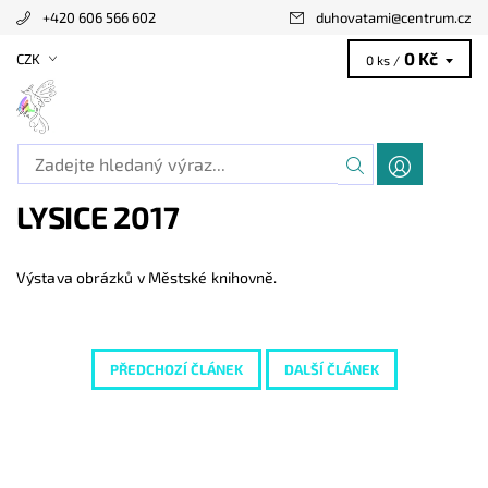
+420 606 566 602
duhovatami
@
centrum.cz
0 Kč
CZK
0 ks /
LYSICE 2017
Výstava obrázků v Městské knihovně.
PŘEDCHOZÍ ČLÁNEK
DALŠÍ ČLÁNEK