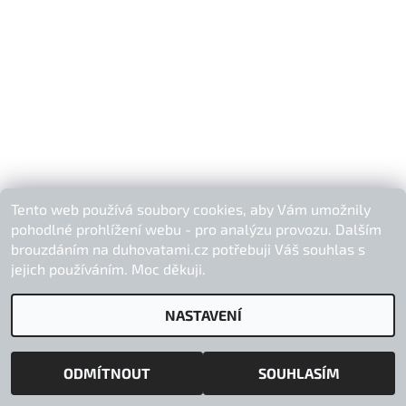
Tento web používá soubory cookies, aby Vám umožnily
pohodlné prohlížení webu - pro analýzu provozu. Dalším
brouzdáním na duhovatami.cz potřebuji Váš souhlas s
2026 © Duhová Tami, všechna práva vyhrazena
jejich používáním. Moc děkuji.
Vytvořil Shoptet
NASTAVENÍ
ODMÍTNOUT
SOUHLASÍM