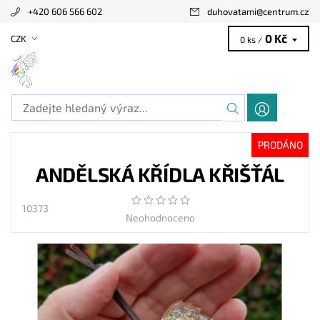
+420 606 566 602
duhovatami
@
centrum.cz
0 Kč
CZK
0 ks /
PRODÁNO
ANDĚLSKÁ KŘÍDLA KŘIŠŤÁL
10373
Neohodnoceno