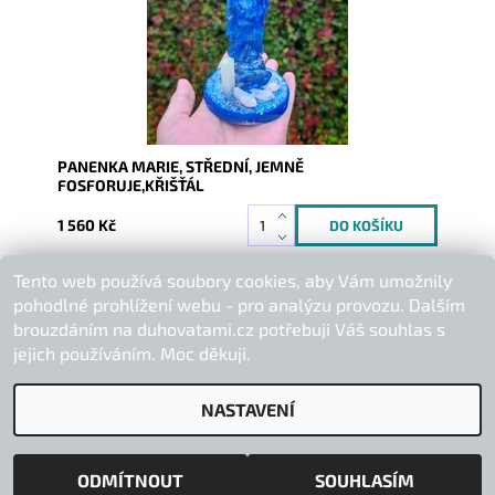
PANENKA MARIE, STŘEDNÍ, JEMNĚ
FOSFORUJE,KŘIŠŤÁL
1 560 Kč
Tento web používá soubory cookies, aby Vám umožnily
Buďte první, kdo napíše příspěvek k této položce.
pohodlné prohlížení webu - pro analýzu provozu. Dalším
Přidat komentář
brouzdáním na duhovatami.cz potřebuji Váš souhlas s
jejich používáním. Moc děkuji.
NASTAVENÍ
2026 © Duhová Tami, všechna práva vyhrazena
Vytvořil Shoptet
ODMÍTNOUT
SOUHLASÍM