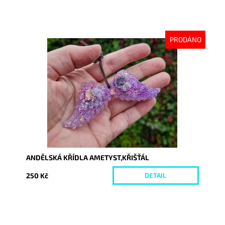
PRODÁNO
Dostupnost:
Vyprodáno
Kód:
10374
ANDĚLSKÁ KŘÍDLA AMETYST,KŘIŠŤÁL
250 Kč
DETAIL