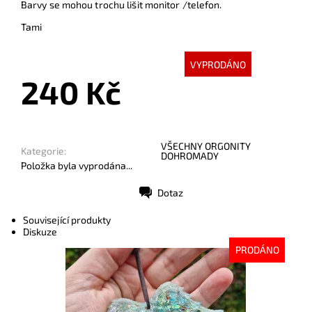
Barvy se mohou trochu lišit monitor /telefon.
Tami
VYPRODÁNO
240 Kč
VŠECHNY ORGONITY
Kategorie:
DOHROMADY
Položka byla vyprodána...
Dotaz
Tisk
Související produkty
Diskuze
PRODÁNO
Dostupnost:
Vyprodáno
Kód:
10372