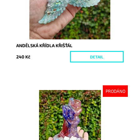
ANDĚLSKÁ KŘÍDLA KŘIŠŤÁL
240 Kč
DETAIL
PRODÁNO
Dostupnost:
Vyprodáno
Kód:
10341