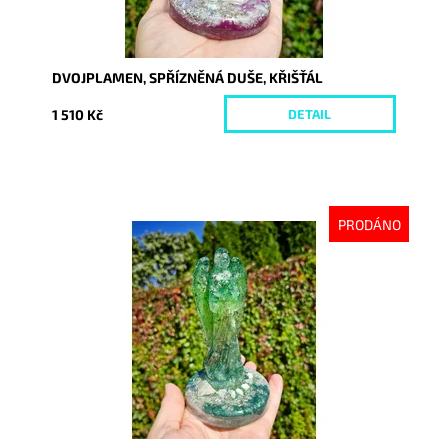
DVOJPLAMEN, SPŘÍZNĚNÁ DUŠE, KŘIŠŤÁL
1 510 Kč
DETAIL
PRODÁNO
Dostupnost:
Vyprodáno
Kód:
10353