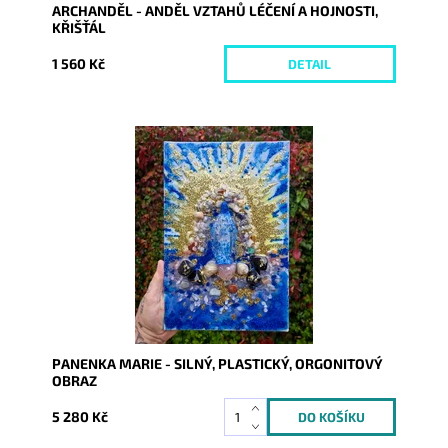
ARCHANDĚL - ANDĚL VZTAHŮ LÉČENÍ A HOJNOSTI,
KŘIŠŤÁL
1 560 Kč
DETAIL
Dostupnost:
Skladem
Kód:
10371
PANENKA MARIE - SILNÝ, PLASTICKÝ, ORGONITOVÝ
OBRAZ
5 280 Kč