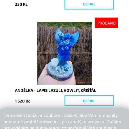
250 Kč
DETAIL
PRODÁNO
Dostupnost:
Vyprodáno
Kód:
10510
ANDĚLKA - LAPIS LAZULI, HOWLIT, KŘIŠŤÁL
1 520 Kč
DETAIL
Tento web používá soubory cookies, aby Vám umožnily
Buďte první, kdo napíše příspěvek k této položce.
pohodlné prohlížení webu - pro analýzu provozu. Dalším
Přidat komentář
brouzdáním na duhovatami.cz potřebuji Váš souhlas s