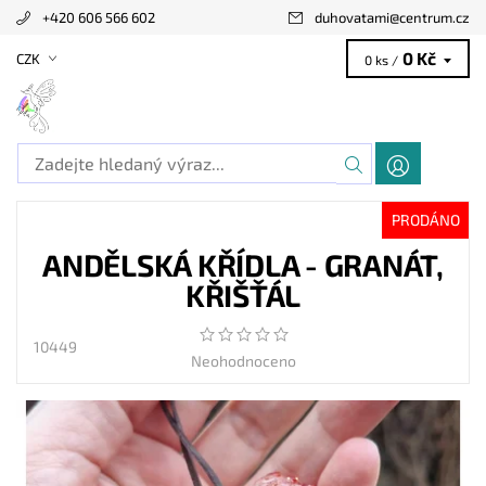
+420 606 566 602
duhovatami
@
centrum.cz
0 Kč
CZK
0 ks /
PRODÁNO
ANDĚLSKÁ KŘÍDLA - GRANÁT,
KŘIŠŤÁL
10449
Neohodnoceno