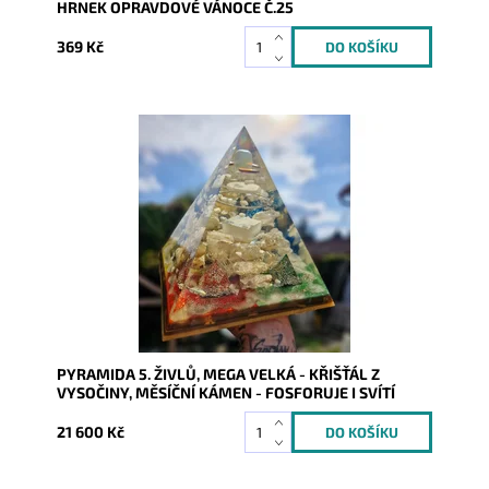
HRNEK OPRAVDOVÉ VÁNOCE Č.25
369 Kč
Dostupnost:
Skladem
Kód:
10340
PYRAMIDA 5. ŽIVLŮ, MEGA VELKÁ - KŘIŠŤÁL Z
VYSOČINY, MĚSÍČNÍ KÁMEN - FOSFORUJE I SVÍTÍ
21 600 Kč