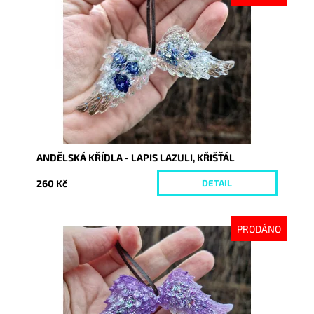
Dostupnost:
Vyprodáno
Kód:
10434
ANDĚLSKÁ KŘÍDLA - LAPIS LAZULI, KŘIŠŤÁL
260 Kč
DETAIL
PRODÁNO
Dostupnost:
Vyprodáno
Kód:
10435