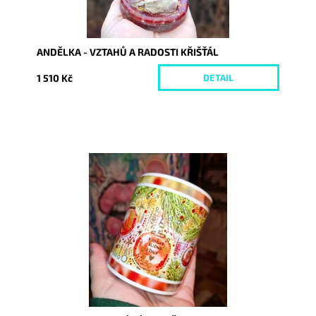
ANDĚLKA - VZTAHŮ A RADOSTI KŘIŠŤÁL
1 510 Kč
DETAIL
Dostupnost:
Skladem
Kód:
10042