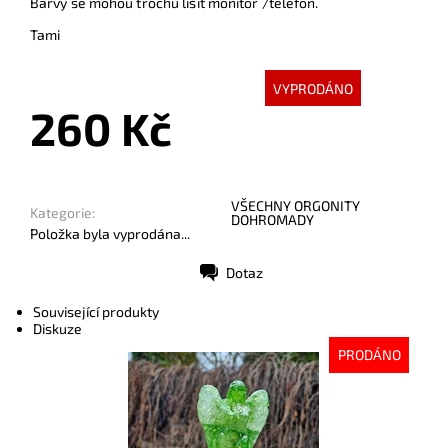
Barvy se mohou trochu lišit monitor /telefon.
Tami
VYPRODÁNO
260 Kč
VŠECHNY ORGONITY
Kategorie:
DOHROMADY
Položka byla vyprodána...
Dotaz
Tisk
Související produkty
Diskuze
PRODÁNO
Dostupnost:
Vyprodáno
Kód:
10411