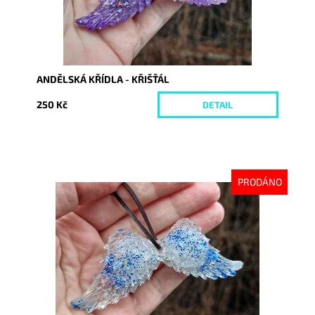
ANDĚLSKÁ KŘÍDLA - KŘIŠŤÁL
250 Kč
DETAIL
PRODÁNO
Dostupnost:
Vyprodáno
Kód:
10436