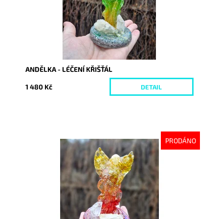
ANDĚLKA - LÉČENÍ KŘIŠŤÁL
1 480 Kč
DETAIL
PRODÁNO
Dostupnost:
Vyprodáno
Kód:
10415