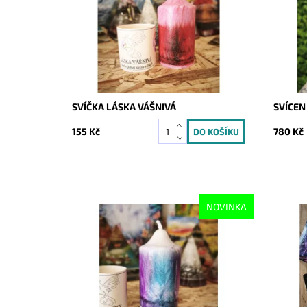
SVÍČKA LÁSKA VÁŠNIVÁ
SVÍCEN
155 Kč
780 Kč
NOVINKA
Dostupnost:
Skladem
Dostupn
Kód:
10662
Kód: