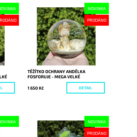
NOVINKA
NOVINKA
Dostupnost:
Vyprodáno
RODÁNO
PRODÁNO
Kód:
10670
TĚŽÍTKO OCHRANY ANDĚLKA
LKÉ
FOSFORUJE - MEGA VELKÉ
1 650 Kč
IL
DETAIL
NOVINKA
NOVINKA
Dostupnost:
Vyprodáno
PRODÁNO
Kód:
10665