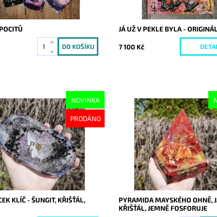
POCITŮ
JÁ UŽ V PEKLE BYLA - ORIGINÁ
7 100 Kč
DETA
NOVINKA
ost:
Vyprodáno
Dostupnost:
Skladem
PRODÁNO
10648
Kód:
10647
K KLÍČ - ŠUNGIT, KŘIŠŤÁL,
PYRAMIDA MAYSKÉHO OHNĚ, J
KŘIŠŤÁL, JEMNĚ FOSFORUJE