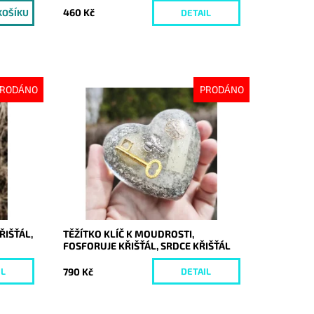
460 Kč
DETAIL
RODÁNO
PRODÁNO
Dostupnost:
Vyprodáno
Kód:
10641
ŘIŠŤÁL,
TĚŽÍTKO KLÍČ K MOUDROSTI,
FOSFORUJE KŘIŠŤÁL, SRDCE KŘIŠŤÁL
790 Kč
IL
DETAIL