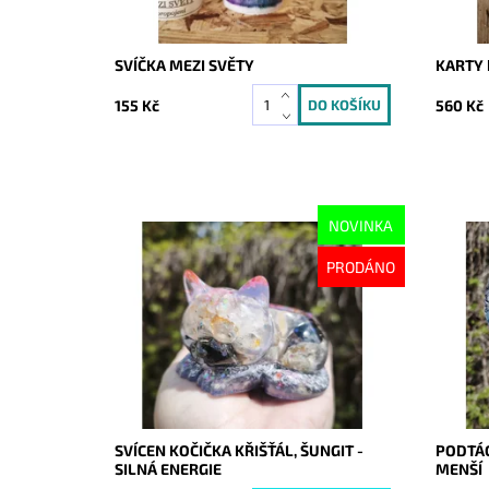
SVÍČKA MEZI SVĚTY
KARTY 
155 Kč
560 Kč
NOVINKA
Dostupnost:
Vyprodáno
Dostupn
PRODÁNO
Kód:
10650
Kód:
SVÍCEN KOČIČKA KŘIŠŤÁL, ŠUNGIT -
PODTÁCE
SILNÁ ENERGIE
MENŠÍ