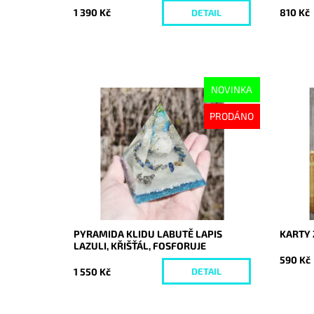
1 390 Kč
810 Kč
DETAIL
NOVINKA
Dostupnost:
Vyprodáno
Dostupn
PRODÁNO
Kód:
10645
Kód:
PYRAMIDA KLIDU LABUTĚ LAPIS
KARTY
LAZULI, KŘIŠŤÁL, FOSFORUJE
590 Kč
1 550 Kč
DETAIL