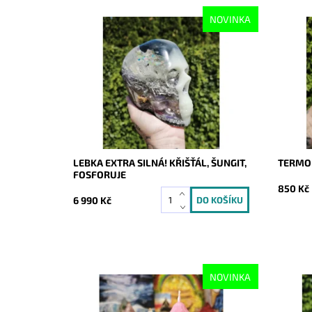
NOVINKA
Dostupnost:
Skladem
Dostupn
Kód:
10673
Kód:
LEBKA EXTRA SILNÁ! KŘIŠŤÁL, ŠUNGIT,
TERMOH
FOSFORUJE
850 Kč
6 990 Kč
NOVINKA
Dostupnost:
Skladem
Dostupn
Kód:
10668
Kód: