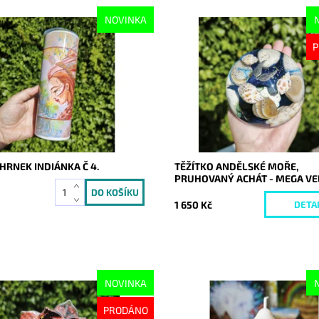
NOVINKA
ost:
Skladem
Dostupnost:
Vyprodáno
P
10672
Kód:
10671
RNEK INDIÁNKA Č 4.
TĚŽÍTKO ANDĚLSKÉ MOŘE,
PRUHOVANÝ ACHÁT - MEGA VE
1 650 Kč
DETA
NOVINKA
ost:
Vyprodáno
Dostupnost:
Skladem
PRODÁNO
10667
Kód:
10666