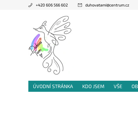
+420 606 566 602
duhovatami
@
centrum.cz
ÚVODNÍ STRÁNKA
KDO JSEM
VŠE
OB
PRODANÁ TVORBA
VZKAZY OD VÁS