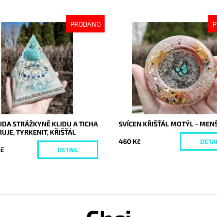
PRODÁNO
P
ost:
Vyprodáno
Dostupnost:
Vyprodáno
10637
Kód:
10636
DA STRÁŽKYNĚ KLIDU A TICHA
SVÍCEN KŘIŠŤÁL MOTÝL - MENŠ
UJE, TYRKENIT, KŘIŠŤÁL
460 Kč
DETA
Kč
DETAIL