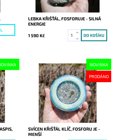
L
LEBKA KŘIŠŤÁL, FOSFORUJE - SILNÁ
ENERGIE
IL
1 590 Kč
NOVINKA
NOVINKA
Dostupnost:
Vyprodáno
PRODÁNO
Kód:
10646
ASPIS,
SVÍCEN KŘIŠŤÁL KLÍČ, FOSFORU JE -
MENŠÍ