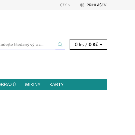
CZK
PŘIHLÁŠENÍ
0 ks /
0 Kč
 OBRAZŮ
MIKINY
KARTY