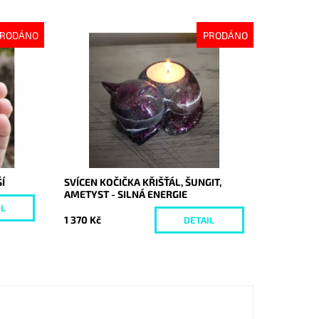
RODÁNO
PRODÁNO
Dostupnost:
Vyprodáno
Kód:
10635
Í
SVÍCEN KOČIČKA KŘIŠŤÁL, ŠUNGIT,
AMETYST - SILNÁ ENERGIE
IL
1 370 Kč
DETAIL