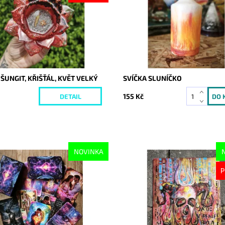
 ŠUNGIT, KŘIŠŤÁL, KVĚT VELKÝ
SVÍČKA SLUNÍČKO
155 Kč
DETAIL
NOVINKA
ost:
Skladem
Dostupnost:
Vyprodáno
P
10653
Kód:
10652