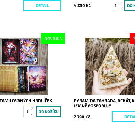
4 250 Kč
DETAIL
NOVINKA
P
ost:
Skladem
Dostupnost:
Vyprodáno
10644
Kód:
10643
 ZAMILOVANÝCH HRDLIČEK
PYRAMIDA ZAHRADA, ACHÁT, K
JEMNĚ FOSFORUJE
2 790 Kč
DETA