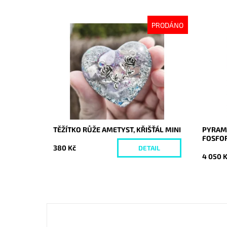
PRODÁNO
Dostupnost:
Vyprodáno
Dostupn
Kód:
10640
Kód:
TĚŽÍTKO RŮŽE AMETYST, KŘIŠŤÁL MINI
PYRAMI
FOSFOR
380 Kč
DETAIL
4 050 