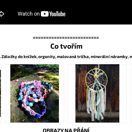
=========================
Co tvořím
. Záložky do knížek, orgonity, malovaná trička, minerální náramky, m
OBRAZY NA PŘÁNÍ