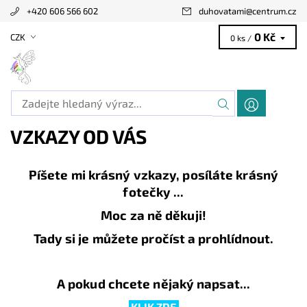
+420 606 566 602
duhovatami
@
centrum.cz
0 Kč
CZK
0 ks /
VZKAZY OD VÁS
Píšete mi krásný vzkazy, posíláte krásný
fotečky ...
Moc za ně děkuji!
Tady si je můžete pročíst a prohlídnout.
A pokud chcete nějaký napsat...
KLIK ZDE