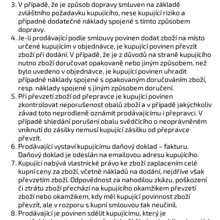
V případě, že je způsob dopravy smluven na základě
zvláštního požadavku kupujícího, nese kupující riziko a
případné dodatečné náklady spojené s tímto způsobem
dopravy.
Je-li prodávající podle smlouvy povinen dodat zboží na místo
určené kupujícím v objednávce, je kupující povinen převzít
zboží při dodání. V případě, že je z důvodů na straně kupujícího
nutno zboží doručovat opakovaně nebo jiným způsobem, než
bylo uvedeno v objednávce, je kupující povinen uhradit
případné náklady spojené s opakovaným doručováním zboží,
resp. náklady spojené s jiným způsobem doručení.
Při převzetí zboží od přepravce je kupující povinen
zkontrolovat neporušenost obalů zboží a v případě jakýchkoliv
závad toto neprodleně oznámit prodávajícímu i přepravci. V
případě shledání porušení obalu svědčícího o neoprávněném
vniknutí do zásilky nemusí kupující zásilku od přepravce
převzít.
Prodávající vystaví kupujícímu daňový doklad – fakturu.
Daňový doklad je odeslán na emailovou adresu kupujícího.
Kupující nabývá vlastnické právo ke zboží zaplacením celé
kupní ceny za zboží, včetně nákladů na dodání, nejdříve však
převzetím zboží. Odpovědnost za nahodilou zkázu, poškození
či ztrátu zboží přechází na kupujícího okamžikem převzetí
zboží nebo okamžikem, kdy měl kupující povinnost zboží
převzít, ale v rozporu s kupní smlouvou tak neučinil.
Prodávající je povinen sdělit kupujícímu, který je