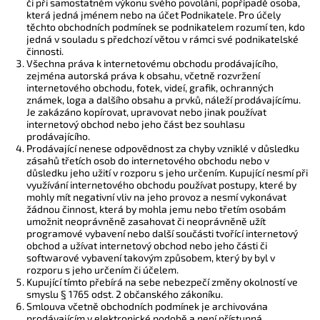
či při samostatném výkonu svého povolání, popřípadě osoba,
která jedná jménem nebo na účet Podnikatele. Pro účely
těchto obchodních podmínek se podnikatelem rozumí ten, kdo
jedná v souladu s předchozí větou v rámci své podnikatelské
činnosti.
Všechna práva k internetovému obchodu prodávajícího,
zejména autorská práva k obsahu, včetně rozvržení
internetového obchodu, fotek, videí, grafik, ochranných
známek, loga a dalšího obsahu a prvků, náleží prodávajícímu.
Je zakázáno kopírovat, upravovat nebo jinak používat
internetový obchod nebo jeho část bez souhlasu
prodávajícího.
Prodávající nenese odpovědnost za chyby vzniklé v důsledku
zásahů třetích osob do internetového obchodu nebo v
důsledku jeho užití v rozporu s jeho určením. Kupující nesmí při
využívání internetového obchodu používat postupy, které by
mohly mít negativní vliv na jeho provoz a nesmí vykonávat
žádnou činnost, která by mohla jemu nebo třetím osobám
umožnit neoprávněně zasahovat či neoprávněně užít
programové vybavení nebo další součásti tvořící internetový
obchod a užívat internetový obchod nebo jeho části či
softwarové vybavení takovým způsobem, který by byl v
rozporu s jeho určením či účelem.
Kupující tímto přebírá na sebe nebezpečí změny okolností ve
smyslu § 1765 odst. 2 občanského zákoníku.
Smlouva včetně obchodních podmínek je archivována
prodávajícím v elektronické podobě a není přístupná.