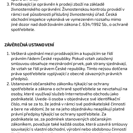
Prodávající je oprávněn k prodeji zboží na základě
živnostenského oprávnění. Živnostenskou kontrolu provádí v
rámci své působnosti příslušný živnostenský úřad. Česká
obchodní inspekce vykonává ve vymezeném rozsahu mimo
jiné dozor nad dodržováním zákona č. 634/1992 Sb., o ochraně
spotřebitele.
ZÁVĚREČNÁ USTANOVENÍ
Veškerá ujednání mezi prodávajícím a kupujícím se řídí
právním řádem České republiky. Pokud vztah založený
smlouvou obsahuje mezinárodní prvek, pak strany sjednávají,
že vztah se řídí právem České republiky. Tímto nejsou dotčena
práva spotřebitele vyplývající z obecně závazných právních
předpisů.
Ustanovení občanského zákoníku týkající se ochrany
spotřebitele a zákona o ochraně spotřebitele se nevztahují na
osoby, které využívají služeb Internetového obchodu jako
podnikatelé. Uvede-li osoba v objednávce své identifikační
číslo, má se za to, že jedná v rámci své podnikatelské činnosti
a bere na vědomí, že se na jeho objednávku neaplikují platné
právní předpisy týkající se ochrany spotřebitele. Za
podnikatele se, za podmínek stanovených občanským
zákoníkem, považuje také každá osoba, která uzavírá smlouvy
související s vlastní obchodní, výrobní nebo obdobnou činností