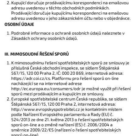
Kupující doručuje prodávajícímu korespondenci na emailovou
adresu uvedenou v těchto obchodních podmínkách.
Prodávající doručuje kupujícímu korespondenci na emailovou
adresu uvedenou v jeho zákaznickém účtu nebo v objednávce.
OSOBNÍ ÚDAJE
Podrobné informace o ochraně osobních údajů naleznete v
Zásadách ochrany osobních údajů.
III. MIMOSOUDNÍ ŘEŠENÍ SPORŮ
K mimosoudnímu řešení spotřebitelských sporů ze smlouvy je
příslušná Česká obchodní inspekce, se sídlem Štěpánská
567/15, 120 00 Praha 2, IČ: 000 20 869, internetová adresa:
https://adr.coi.cz/cs. Platformu pro řešení sporů on-line
nacházející se na internetové adrese
http://ec.europa.eu/consumers/odr je možné využít při řešení
sporů mezi prodávajícím a kupujícím ze smlouvy.
Evropské spotřebitelské centrum Česká republika, se sídlem
Štěpánská 567/15, 120 00 Praha 2, internetová adresa:
http://www.evropskyspotrebitel.cz je kontaktním místem
podle Nařízení Evropského parlamentu a Rady (EU) č.
524/2013 ze dne 21. května 2013 o řešení spotřebitelských
sporů on-line a o změně nařízení (ES) č. 2006/2004 a
směrnice 2009/22/ES (nařízení o řešení spotřebitelských
sporů on-line).