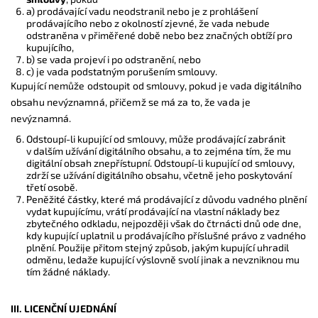
a) prodávající vadu neodstranil nebo je z prohlášení
prodávajícího nebo z okolností zjevné, že vada nebude
odstraněna v přiměřené době nebo bez značných obtíží pro
kupujícího,
b) se vada projeví i po odstranění, nebo
c) je vada podstatným porušením smlouvy.
Kupující nemůže odstoupit od smlouvy, pokud je vada digitálního
obsahu nevýznamná, přičemž se má za to, že vada je
nevýznamná.
Odstoupí-li kupující od smlouvy, může prodávající zabránit
v dalším užívání digitálního obsahu, a to zejména tím, že mu
digitální obsah znepřístupní. Odstoupí-li kupující od smlouvy,
zdrží se užívání digitálního obsahu, včetně jeho poskytování
třetí osobě.
Peněžité částky, které má prodávající z důvodu vadného plnění
vydat kupujícímu, vrátí prodávající na vlastní náklady bez
zbytečného odkladu, nejpozději však do čtrnácti dnů ode dne,
kdy kupující uplatnil u prodávajícího příslušné právo z vadného
plnění. Použije přitom stejný způsob, jakým kupující uhradil
odměnu, ledaže kupující výslovně svolí jinak a nevzniknou mu
tím žádné náklady.
III. LICENČNÍ UJEDNÁNÍ