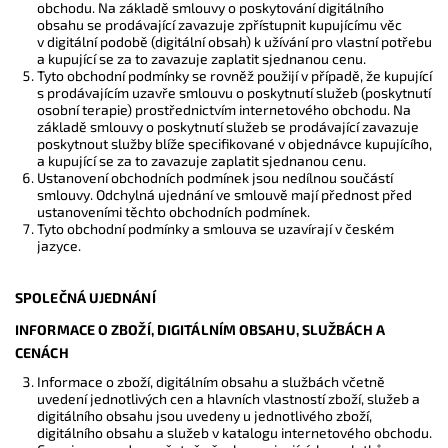
obchodu. Na základě smlouvy o poskytování digitálního
obsahu se prodávající zavazuje zpřístupnit kupujícímu věc
v digitální podobě (digitální obsah) k užívání pro vlastní potřebu
a kupující se za to zavazuje zaplatit sjednanou cenu.
Tyto obchodní podmínky se rovněž použijí v případě, že kupující
s prodávajícím uzavře smlouvu o poskytnutí služeb (poskytnutí
osobní terapie) prostřednictvím internetového obchodu. Na
základě smlouvy o poskytnutí služeb se prodávající zavazuje
poskytnout služby blíže specifikované v objednávce kupujícího,
a kupující se za to zavazuje zaplatit sjednanou cenu.
Ustanovení obchodních podmínek jsou nedílnou součástí
smlouvy. Odchylná ujednání ve smlouvě mají přednost před
ustanoveními těchto obchodních podmínek.
Tyto obchodní podmínky a smlouva se uzavírají v českém
jazyce.
SPOLEČNÁ UJEDNÁNÍ
INFORMACE O ZBOŽÍ, DIGITÁLNÍM OBSAHU, SLUŽBÁCH A
CENÁCH
Informace o zboží, digitálním obsahu a službách včetně
uvedení jednotlivých cen a hlavních vlastností zboží, služeb a
digitálního obsahu jsou uvedeny u jednotlivého zboží,
digitálního obsahu a služeb v katalogu internetového obchodu.