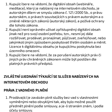
Kupující bere na vědomí, že digitální obsah (webináře,
meditace), který je nabízený na internetovém obchodu, je
autorským dílem ve smyslu zákona č. 121/2000 Sb., o právu
autorském, o právech souvisejících s právem autorským a o
změně některých zákonů (autorský zákon), a požívá ochrany
dle tohoto zákona.
Kupující není oprávněn užívat zpřístupněný digitální obsah
jinak než pro svojí osobní potřebu, tzn., nesmí jej dále
rozšiřovat, prodávat, pronajímat, půjčovat, zveřejňovat, nebo
jakýmkoli jiným způsobem poskytovat třetím osobám a měnit.
Licence k digitálnímu obsahu je kupujícímu poskytnuta bez
územního omezení.
Kupující bere na vědomí, že za porušení autorských práv či
jiných práv chráněných zákonem může být postižen dle
platných právních předpisů.
ZVLÁŠTNÍ UJEDNÁNÍ TÝKAJÍCÍ SE SLUŽEB NABÍZENÝCH NA
INTERNETOVÉM OBCHODU
PRÁVA Z VADNÉHO PLNĚNÍ
Prodávající je zavázán plnit služby bez vad s vlastnostmi
vymíněnými nebo obvyklými tak, aby bylo možné použít
předmět plnění podle smlouvy, a je-li stranám znám, i podle
účelu smlouvy.