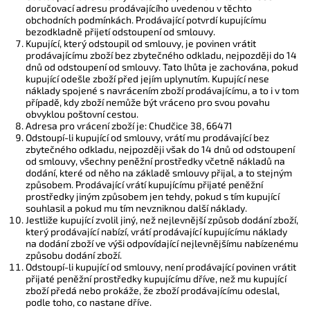
doručovací adresu prodávajícího uvedenou v těchto
obchodních podmínkách. Prodávající potvrdí kupujícímu
bezodkladně přijetí odstoupení od smlouvy.
Kupující, který odstoupil od smlouvy, je povinen vrátit
prodávajícímu zboží bez zbytečného odkladu, nejpozději do 14
dnů od odstoupení od smlouvy. Tato lhůta je zachována, pokud
kupující odešle zboží před jejím uplynutím.
Kupující nese
náklady spojené s navrácením zboží prodávajícímu, a to i v tom
případě, kdy zboží nemůže být vráceno pro svou povahu
obvyklou poštovní cestou.
Adresa pro vrácení zboží je: Chudčice 38, 66471
Odstoupí-li kupující od smlouvy, vrátí mu prodávající bez
zbytečného odkladu, nejpozději však do 14 dnů od odstoupení
od smlouvy, všechny peněžní prostředky včetně nákladů na
dodání, které od něho na základě smlouvy přijal, a to stejným
způsobem. Prodávající vrátí kupujícímu přijaté peněžní
prostředky jiným způsobem jen tehdy, pokud s tím kupující
souhlasil a pokud mu tím nevzniknou další náklady.
Jestliže kupující zvolil jiný, než nejlevnější způsob dodání zboží,
který prodávající nabízí, vrátí prodávající kupujícímu náklady
na dodání zboží ve výši odpovídající nejlevnějšímu nabízenému
způsobu dodání zboží.
Odstoupí-li kupující od smlouvy, není prodávající povinen vrátit
přijaté peněžní prostředky kupujícímu dříve, než mu kupující
zboží předá nebo prokáže, že zboží prodávajícímu odeslal,
podle toho, co nastane dříve.