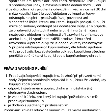
spotřebitelem, termín doručení zboží. Nedomluví-li se kupující
s prodávajícím jinak, je maximální lhůta dodáni zboží 30 dní.
Je-li prodávající v prodlení s odevzdáním věci o více než 30 dní,
může kupující, který je spotřebitelem od kupní smlouvy
odstoupit, nesplní-li prodávající svojí povinnost ani
v dodatečné lhůtě, kterou mu k tomu kupující poskytl. Kupující
může od smlouvy odstoupit bez dodatečné lhůty jen v případě,
že prodávající odmítl plnit nebo je plnění v určeném čase
nezbytné s ohledem na okolnosti při uzavření kupní smlouvy
anebo kupující-spotřebitel sdělil prodávajícímu před
uzavřením kupní smlouvy, že je dodání v určitý čas nezbytné.
V případě odstoupení od kupní smlouvy dle tohoto ujednání
vrátí prodávající bez zbytečného odkladu kupujícímu všechna
peněžitá plnění, která kupující podle kupní smlouvy uhradil.
PRÁVA Z VADNÉHO PLNĚNÍ
Prodávající odpovídá kupujícímu, že zboží při převzetí nemá
vady. Zejména prodávající odpovídá kupujícímu, že v době, kdy
kupující zboží převzal
odpovídá ujednanému popisu, druhu a množství, a jiným
ujednaným vlastnostem,
je vhodné k účelu, pro který jej kupující požaduje a s nimiž
prodávající souhlasil, a
je dodáno s ujednaným příslušenstvím.
Prodávající rovněž odpovídá kupujícímu, že vedle ujednaných