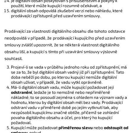
je digitální obsah poskytován s příslušenstvím a pokyny k
použití, které může kupující rozumně očekávat, a
digitální obsah odpovídá zkušební verzi nebo náhledu, které
prodávající zpřístupnil před uzavřením smlouvy.
Prodávající za vlastnosti digitálního obsahu dle tohoto odstavce
neodpovídá v případě, že prodávající kupujícího před uzavřením
smlouvy zvlášť upozornit, že se některá vlastnost digitálního
obsahu liší, a kupující s tímto při uzavírání smlouvy výslovně
souhlasil.
Projeví-li se vada v průběhu jednoho roku od zpřístupnění, má
se za to, že byl digitální obsah vadný již při zpřístupnění. Tato
doba neběží po dobu, po kterou kupující nemůže digitální
obsah užívat, v případě, že vadu vytkl oprávněně.
Má-li digitální obsah vadu, může kupující požadovat její
odstranění
, ledaže je to nemožné nebo nepřiměřeně
nákladné; to se posoudí zejména s ohledem na význam vady a
hodnotu, kterou by digitální obsah měl bez vady. Prodávající
odstraní vadu v přiměřené době po jejím vytknutí tak, aby
nezpůsobil kupujícímu značné obtíže, přičemž se zohlední
povaha digitálního obsahu a účel, pro který ho kupující
požadoval.
Kupující může požadovat
přiměřenou slevu
nebo
odstoupit od
smlouvy
, pokud