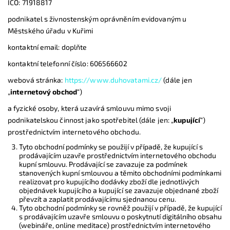
IČO: 71918817
podnikatel s živnostenským oprávněním evidovaným u
Městského úřadu v Kuřimi
kontaktní email: doplňte
kontaktní telefonní číslo: 606566602
webová stránka:
https://www.duhovatami.cz/
(dále jen
„
internetový obchod
“)
a fyzické osoby, která uzavírá smlouvu mimo svoji
podnikatelskou činnost jako spotřebitel (dále jen: „
kupující
“)
prostřednictvím internetového obchodu.
Tyto obchodní podmínky se použijí v případě, že kupující s
prodávajícím uzavře prostřednictvím internetového obchodu
kupní smlouvu. Prodávající se zavazuje za podmínek
stanovených kupní smlouvou a těmito obchodními podmínkami
realizovat pro kupujícího dodávky zboží dle jednotlivých
objednávek kupujícího a kupující se zavazuje objednané zboží
převzít a zaplatit prodávajícímu sjednanou cenu.
Tyto obchodní podmínky se rovněž použijí v případě, že kupující
s prodávajícím uzavře smlouvu o poskytnutí digitálního obsahu
(webináře, online meditace) prostřednictvím internetového