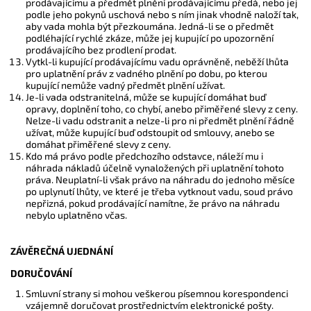
prodávajícímu a předmět plnění prodávajícímu předá, nebo jej
podle jeho pokynů uschová nebo s ním jinak vhodně naloží tak,
aby vada mohla být přezkoumána. Jedná-li se o předmět
podléhající rychlé zkáze, může jej kupující po upozornění
prodávajícího bez prodlení prodat.
Vytkl-li kupující prodávajícímu vadu oprávněně, neběží lhůta
pro uplatnění práv z vadného plnění po dobu, po kterou
kupující nemůže vadný předmět plnění užívat.
Je-li vada odstranitelná, může se kupující domáhat buď
opravy, doplnění toho, co chybí, anebo přiměřené slevy z ceny.
Nelze-li vadu odstranit a nelze-li pro ni předmět plnění řádně
užívat, může kupující buď odstoupit od smlouvy, anebo se
domáhat přiměřené slevy z ceny.
Kdo má právo podle předchozího odstavce, náleží mu i
náhrada nákladů účelně vynaložených při uplatnění tohoto
práva. Neuplatní-li však právo na náhradu do jednoho měsíce
po uplynutí lhůty, ve které je třeba vytknout vadu, soud právo
nepřizná, pokud prodávající namítne, že právo na náhradu
nebylo uplatněno včas.
ZÁVĚREČNÁ UJEDNÁNÍ
DORUČOVÁNÍ
Smluvní strany si mohou veškerou písemnou korespondenci
vzájemně doručovat prostřednictvím elektronické pošty.