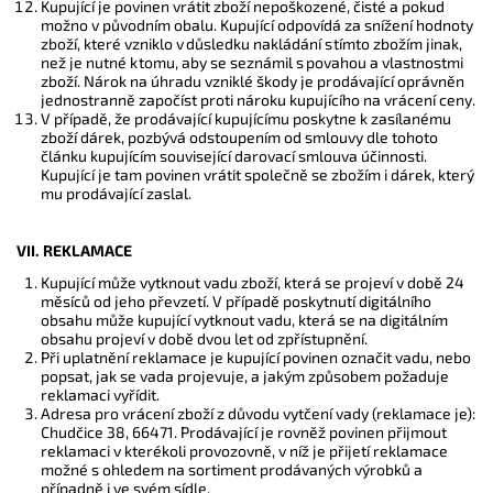
Kupující je povinen vrátit zboží nepoškozené, čisté a pokud
možno v původním obalu. Kupující odpovídá za snížení hodnoty
zboží, které vzniklo v důsledku nakládání s tímto zbožím jinak,
než je nutné k tomu, aby se seznámil s povahou a vlastnostmi
zboží. Nárok na úhradu vzniklé škody je prodávající oprávněn
jednostranně započíst proti nároku kupujícího na vrácení ceny.
V případě, že prodávající kupujícímu poskytne k zasílanému
zboží dárek, pozbývá odstoupením od smlouvy dle tohoto
článku kupujícím související darovací smlouva účinnosti.
Kupující je tam povinen vrátit společně se zbožím i dárek, který
mu prodávající zaslal.
VII. REKLAMACE
Kupující může vytknout vadu zboží, která se projeví v době 24
měsíců od jeho převzetí. V případě poskytnutí digitálního
obsahu může kupující vytknout vadu, která se na digitálním
obsahu projeví v době dvou let od zpřístupnění.
Při uplatnění reklamace je kupující povinen označit vadu, nebo
popsat, jak se vada projevuje, a jakým způsobem požaduje
reklamaci vyřídit.
Adresa pro vrácení zboží z důvodu vytčení vady (reklamace je):
Chudčice 38, 66471. Prodávající je rovněž povinen přijmout
reklamaci v kterékoli provozovně, v níž je přijetí reklamace
možné s ohledem na sortiment prodávaných výrobků a
případně i ve svém sídle.