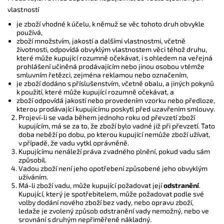
vlastností
je zboží vhodné k účelu, k němuž se věc tohoto druh obvykle
používá,
zboží množstvím, jakostí a dalšími vlastnostmi, včetně
životnosti, odpovídá obvyklým vlastnostem věci téhož druhu,
které může kupující rozumně očekávat, i s ohledem na veřejná
prohlášení učiněná prodávajícím nebo jinou osobou v témže
smluvním řetězci, zejména reklamou nebo označením,
je zboží dodáno s příslušenstvím, včetně obalu, a jiných pokynů
k použití, které může kupující rozumně očekávat, a
zboží odpovídá jakostí nebo provedením vzorku nebo předloze,
kterou prodávající kupujícímu poskytl před uzavřením smlouvy.
Projeví-li se vada během jednoho roku od převzetí zboží
kupujícím, má se za to, že zboží bylo vadné již při převzetí. Tato
doba neběží po dobu, po kterou kupující nemůže zboží užívat,
v případě, že vadu vytkl oprávněně.
Kupujícímu nenáleží práva z vadného plnění, pokud vadu sám
způsobil.
Vadou zboží není jeho opotřebení způsobené jeho obvyklým
užíváním.
Má-li zboží vadu, může kupující požadovat její
odstranění
.
Kupující, který je spotřebitelem, může požadovat podle své
volby dodání nového zboží bez vady, nebo opravu zboží,
ledaže je zvolený způsob odstranění vady nemožný, nebo ve
srovnání s druhým nepřiměřeně nákladný.