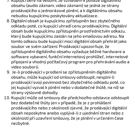
Kupující bere na vědomí, že vzhledem k povaze digitálního
obsahu (audio záznam, video záznam) se jedná ze strany
prodávajícího o jednorázové plnění, a k digitálnímu obsahu
nebudou kupujícímu poskytovány aktualizace.
Digitální obsah je kupujícímu zpřístupněn bez zbytečného
odkladu poté, co kupující uhradí cenu prodávajícímu. Digitální
obsah bude kupujícímu zpřístupněn prostřednictvím odkazu,
který bude kupujícímu zaslán na jeho emailovou adresu. Na
tomto odkazu bude kupující moci digitální obsah přehrát jako
soubor ve svém zařízení. Prodávající upozorňuje, že
zpřístupnění digitálního obsahu vyžaduje běžné hardware a
software vybavení, funkční internetový prohlížeč, internetové
připojení a vhodný počítačový program pro přehrávání audio a
video souborů.
Je-li prodávající v prodlení se zpřístupněním digitálního
obsahu, může kupující od smlouvy odstoupit, nesplní-li
prodávající svoji povinnost bez zbytečného odkladu poté, co
jej kupující vyzval k plnění nebo v dodatečné lhůtě, na níž se
strany výslovně dohodly.
Kupující může od smlouvy dle předchozího odstavce odstoupit
bez dodatečné lhůty jen v případě, že je z prohlášení
prodávajícího nebo z okolností zjevné, že prodávající digitální
obsah neposkytne anebo vyplývá-li z ujednání stran nebo z
okolností při uzavření smlouvy, že je plnění v určeném čase
nezbytné.