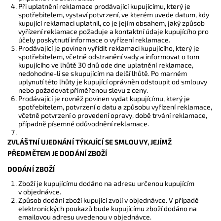
Při uplatnění reklamace prodávající kupujícímu, který je
spotřebitelem, vystaví potvrzení, ve kterém uvede datum, kdy
kupující reklamaci uplatnil, co je jejím obsahem, jaký způsob
vyřízení reklamace požaduje a kontaktní údaje kupujícího pro
účely poskytnutí informace o vyřízení reklamace.
Prodávající je povinen vyřídit reklamaci kupujícího, který je
spotřebitelem, včetně odstranění vady a informovat o tom
kupujícího ve lhůtě 30 dnů ode dne uplatnění reklamace,
nedohodne-li se s kupujícím na delší lhůtě. Po marném
uplynutí této lhůty je kupující oprávněn odstoupit od smlouvy
nebo požadovat přiměřenou slevu z ceny.
Prodávající je rovněž povinen vydat kupujícímu, který je
spotřebitelem, potvrzení o datu a způsobu vyřízení reklamace,
včetně potvrzení o provedení opravy, době trvání reklamace,
případně písemné odůvodnění reklamace.
ZVLÁŠTNÍ UJEDNÁNÍ TÝKAJÍCÍ SE SMLOUVY, JEJÍMŽ
PŘEDMĚTEM JE DODÁNÍ ZBOŽÍ
DODÁNÍ ZBOŽÍ
Zboží je kupujícímu dodáno na adresu určenou kupujícím
v objednávce.
Způsob dodání zboží kupující zvolí v objednávce. V případě
elektronických poukazů bude kupujícímu zboží dodáno na
emailovou adresu uvedenou v objednávce.