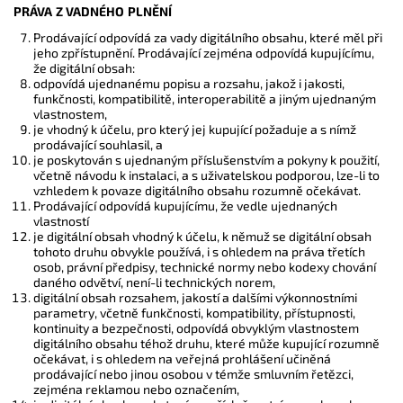
PRÁVA Z VADNÉHO PLNĚNÍ
Prodávající odpovídá za vady digitálního obsahu, které měl při
jeho zpřístupnění. Prodávající zejména odpovídá kupujícímu,
že digitální obsah:
odpovídá ujednanému popisu a rozsahu, jakož i jakosti,
funkčnosti, kompatibilitě, interoperabilitě a jiným ujednaným
vlastnostem,
je vhodný k účelu, pro který jej kupující požaduje a s nímž
prodávající souhlasil, a
je poskytován s ujednaným příslušenstvím a pokyny k použití,
včetně návodu k instalaci, a s uživatelskou podporou, lze-li to
vzhledem k povaze digitálního obsahu rozumně očekávat.
Prodávající odpovídá kupujícímu, že vedle ujednaných
vlastností
je digitální obsah vhodný k účelu, k němuž se digitální obsah
tohoto druhu obvykle používá, i s ohledem na práva třetích
osob, právní předpisy, technické normy nebo kodexy chování
daného odvětví, není-li technických norem,
digitální obsah rozsahem, jakostí a dalšími výkonnostními
parametry, včetně funkčnosti, kompatibility, přístupnosti,
kontinuity a bezpečnosti, odpovídá obvyklým vlastnostem
digitálního obsahu téhož druhu, které může kupující rozumně
očekávat, i s ohledem na veřejná prohlášení učiněná
prodávající nebo jinou osobou v témže smluvním řetězci,
zejména reklamou nebo označením,