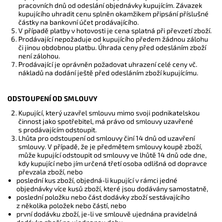
pracovních dnů od odeslání objednávky kupujícím. Závazek
kupujícího uhradit cenu splněn okamžikem připsání příslušné
částky na bankovní účet prodávajícího.
V případě platby v hotovosti je cena splatná při převzetí zboží.
Prodávající nepožaduje od kupujícího předem žádnou zálohu
či jinou obdobnou platbu. Úhrada ceny před odesláním zboží
není zálohou.
Prodávající je oprávněn požadovat uhrazení celé ceny vč.
nákladů na dodání ještě před odesláním zboží kupujícímu.
ODSTOUPENÍ OD SMLOUVY
Kupující, který uzavřel smlouvu mimo svoji podnikatelskou
činnost jako spotřebitel, má právo od smlouvy uzavřené
s prodávajícím odstoupit.
Lhůta pro odstoupení od smlouvy činí 14 dnů od uzavření
smlouvy. V případě, že je předmětem smlouvy koupě zboží,
může kupující odstoupit od smlouvy ve lhůtě 14 dnů ode dne,
kdy kupující nebo jím určená třetí osoba odlišná od dopravce
převzala zboží, nebo
poslední kus zboží, objedná-li kupující v rámci jedné
objednávky více kusů zboží, které jsou dodávány samostatně,
poslední položku nebo část dodávky zboží sestávajícího
z několika položek nebo částí, nebo
první dodávku zboží, je-li ve smlouvě ujednána pravidelná