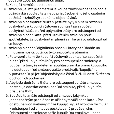
dodávka zboží po ujednanou dobu.
Kupující nemůže odstoupit od:
smlouvy, jejímž předmětem je koupě zboží vyrobeného podle
požadavků spotřebitele nebo přizpůsobeného jeho osobním
potřebám (zboží vyrobené na objednávku),
smlouvy o poskytnutí služeb, jestliže byly v plném rozsahu
poskytnuty a kupující výslovně souhlasil se započetím
poskytnutí služeb před uplynutím lhůty pro odstoupení od
smlouvy a podnikatel před uzavřením smlouvy poučil
spotřebitele, že poskytnutím plnění zaniká právo odstoupit od
smlouvy,
smlouvy o dodání digitálního obsahu, který není dodán na
hmotném nosiči, poté, co bylo započato s plněním.
Potvrzení o tom, že kupující výslovně souhlasí se započetím
plnění před uplynutím lhůty pro odstoupení od smlouvy, a
poučení o tom, že udělením souhlasu zaniká právo kupujícího
na odstoupení od smlouvy zašle prodávající kupujícímu
v potvrzení o přijetí objednávky dle části B, čl. III. odst. 5. těchto
obchodních podmínek.
Aby byla dodržena lhůta pro odstoupení od této smlouvy,
postačuje odeslat odstoupení od smlouvy před uplynutím
příslušné lhůty.
Spotřebitel může odstoupit od smlouvy jakýmkoli
jednoznačným prohlášením učiněným vůči podnikateli. Pro
odstoupení od smlouvy může kupující využít
vzorový formulář
k odstoupení od smlouvy
poskytovaný prodávajícím.
Odstoupení od smlouvy zašle kupující na emailovou nebo