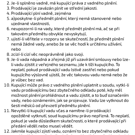
Je-li splněno vadně, má kupující práva z vadného plnění.
Prodávající je zavázán plnit ve střední jakosti.
Prodávající plní vadně, zejména
a)poskytne-li předmět plnění, který nemá stanovené nebo
ujednané vlastnosti,
neupozorní-li na vady, které předmět plnění má, ač se při
takovém předmětu obvykle nevyskytují,
ujistí-li věřitele v rozporu se skutečností, že předmět plnění
nemá žádné vady, anebo že se věc hodí k určitému užívání,
nebo
zcizí-li cizí věc neoprávněně jako svoji.
Je-li vada nápadná a zřejmá již při uzavírání smlouvy nebo lze-
li vadu zjistit z veřejného seznamu, jde k tíži kupujícího. To
neplatí, pokud prodávající vadu lstivě zastřel nebo pokud
kupujícího výslovně ujistil, že věc takovou vadu nemá nebo že
je vůbec bez vad.
Kupující může právo z vadného plnění uplatnit u soudu, vytkl-li
vadu prodávajícímu bez zbytečného odkladu poté, kdy měl
možnost plnění prohlédnout a vadu zjistit, a to buď označením
vady, nebo oznámením, jak se projevuje. Vadu lze vytknout do
šesti měsíců od převzetí předmětu plnění.
Nevytkl-li kupující vadu včas a namítne-li prodávající
opožděné vytknutí, soud kupujícímu právo nepřizná. To neplatí,
pokud je vada důsledkem skutečnosti, o které prodávající při
předání věděl nebo musel vědět.
Jakmile kupující zjistí vadu, oznámí to bez zbytečného odkladu