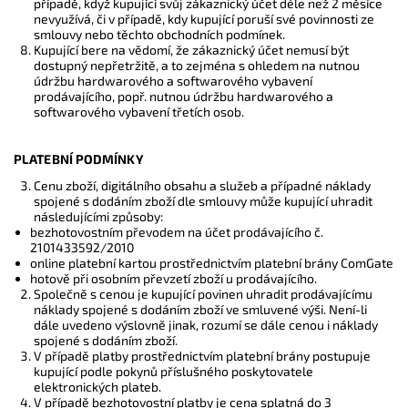
případě, když kupující svůj zákaznický účet déle než 2 měsíce
nevyužívá, či v případě, kdy kupující poruší své povinnosti ze
smlouvy nebo těchto obchodních podmínek.
Kupující bere na vědomí, že zákaznický účet nemusí být
dostupný nepřetržitě, a to zejména s ohledem na nutnou
údržbu hardwarového a softwarového vybavení
prodávajícího, popř. nutnou údržbu hardwarového a
softwarového vybavení třetích osob.
PLATEBNÍ PODMÍNKY
Cenu zboží, digitálního obsahu a služeb a případné náklady
spojené s dodáním zboží dle smlouvy může kupující uhradit
následujícími způsoby:
bezhotovostním převodem na účet prodávajícího
č.
2101433592/2010
online platební kartou prostřednictvím platební brány ComGate
hotově při osobním převzetí zboží u prodávajícího
.
Společně s cenou je kupující povinen uhradit prodávajícímu
náklady spojené s dodáním zboží ve smluvené výši. Není-li
dále uvedeno výslovně jinak, rozumí se dále cenou i náklady
spojené s dodáním zboží.
V případě platby prostřednictvím platební brány postupuje
kupující podle pokynů příslušného poskytovatele
elektronických plateb.
V případě bezhotovostní platby je cena splatná do 3