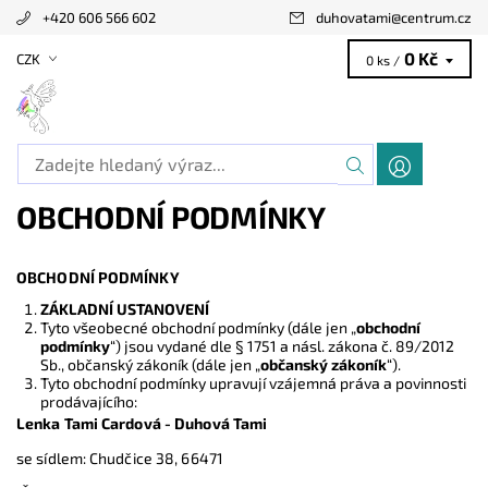
+420 606 566 602
duhovatami
@
centrum.cz
0 Kč
CZK
0 ks /
OBCHODNÍ PODMÍNKY
OBCHODNÍ PODMÍNKY
ZÁKLADNÍ USTANOVENÍ
Tyto všeobecné obchodní podmínky (dále jen „
obchodní
podmínky
“) jsou vydané dle § 1751 a násl. zákona č. 89/2012
Sb., občanský zákoník (dále jen „
občanský zákoník
“).
Tyto obchodní podmínky upravují vzájemná práva a povinnosti
prodávajícího:
Lenka Tami Cardová - Duhová Tami
se sídlem: Chudčice 38, 66471