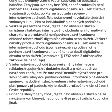
Ceny jsou uvedeny včetně všech souvisejících poplatků a
balného. Ceny jsou uvedeny bez DPH, neboť prodávající není
plátcem DPH. Ceny zboží, digitálního obsahu a služeb zůstávají
v platnosti po dobu, po kterou jsou zobrazovány v
internetovém obchodě. Toto ustanovení nevylučuje sjednání
smlouvy s kupujícím za individuálně sjednaných podmínek.
Veškerá prezentace zboží, digitálního obsahu a služeb
umístěná v katalogu internetového obchodu je informativního
charakteru a prodávající není povinen uzavřít smlouvu
ohledně tohoto zboží, digitálního obsahu nebo služeb. Veškeré
nabídky prodeje zboží, digitálního obsahu a služeb umístěné
internetovém obchodu jsou nezávazné a prodávající není
povinen uzavřít smlouvu ohledně tohoto zboží, digitálního
obsahu nebo služeb (ustanovení § 1732 odst. 2 občanského
zákoníku se nepoužije).
V internetovém obchodě jsou zveřejněny informace o
nákladech spojených s dodáním zboží, a o nákladech za
navrácení zboží, jestliže toto zboží nemůže být vráceno pro
svou povahu obvyklou poštovní cestou. Informace o nákladech
spojených s dodáním zboží uvedené v internetovém obchodě
platí pouze v případech, kdy je zboží doručováno v rámci území
České republiky.
Případné slevy z ceny zboží, digitálního obsahu a služeb nelze
navzájem kombinovat, nedohodne-li se prodávající s kupujícím
jinak.