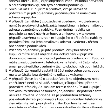
adresu, kterou kupující při objednání zadal. Přílohou potvrzení
o přijetí objednávky jsou tyto obchodní podmínky.
Smlouva mezi kupujícím a prodávajícím je uzavřena
potvrzením přijetí objednávky prodávajícím na emailovou
adresu kupujícího.
V případě, že některý z požadavků uvedených v objednávce
nemůže prodávající splnit, zašle kupujícímu na jeho emailovou
adresu pozměněnou nabídku. Pozměněná nabídka se
považuje za nový návrh smlouvy a smlouva je v takovém
případě uzavřena potvrzením kupujícího o přijetí této nabídky
prodávajícímu na jeho emailovou adresu uvedenu v těchto
obchodních podmínkách.
Všechny objednávky přijaté prodávajícím jsou závazné.
Kupující může zrušit objednávku, dokud není kupujícímu
doručeno oznámení o přijetí objednávky prodávajícím. Kupující
může zrušit objednávku telefonicky na telefonní číslo nebo
email prodávajícího uvedený v těchto obchodních podmínkách.
V případě, že kupující zaplatil již část nebo celou cenu, bude
mu tato částka bez zbytečného odkladu vrácena.
V případě, že se jedná o speciální zboží na objednávku nebo
zboží, které není na skladě, prodávající kupujícímu předem
potvrdí telefonicky / e-mailem termín dodání. Pokud kupující
s takovouto změnou nesouhlasí, objednávku nepotvrdí a tato
není realizována. V případě, že je předmětem smlouvy
poskytnutí služeb, prodávající s kupujícím domluví telefonicky
/ emailem termín poskytnutí služby. Domluva termínu se
považuje za výslovný souhlas s poskytnutím služby v zákonné