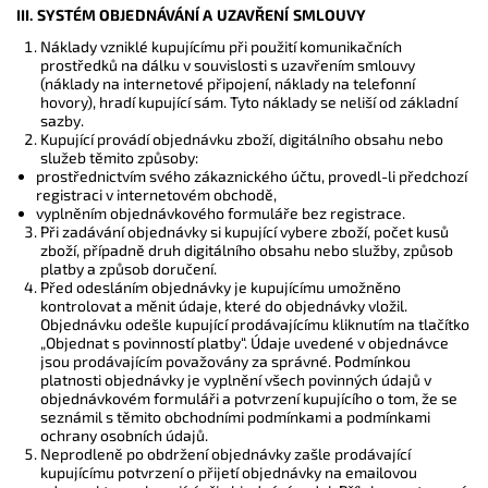
III. SYSTÉM OBJEDNÁVÁNÍ A UZAVŘENÍ SMLOUVY
Náklady vzniklé kupujícímu při použití komunikačních
prostředků na dálku v souvislosti s uzavřením smlouvy
(náklady na internetové připojení, náklady na telefonní
hovory), hradí kupující sám. Tyto náklady se neliší od základní
sazby.
Kupující provádí objednávku zboží, digitálního obsahu nebo
služeb těmito způsoby:
prostřednictvím svého zákaznického účtu, provedl-li předchozí
registraci v internetovém obchodě,
vyplněním objednávkového formuláře bez registrace.
Při zadávání objednávky si kupující vybere zboží, počet kusů
zboží, případně druh digitálního obsahu nebo služby, způsob
platby a způsob doručení.
Před odesláním objednávky je kupujícímu umožněno
kontrolovat a měnit údaje, které do objednávky vložil.
Objednávku odešle kupující prodávajícímu kliknutím na tlačítko
„Objednat s povinností platby“. Údaje uvedené v objednávce
jsou prodávajícím považovány za správné. Podmínkou
platnosti objednávky je vyplnění všech povinných údajů v
objednávkovém formuláři a potvrzení kupujícího o tom, že se
seznámil s těmito obchodními podmínkami a
podmínkami
ochrany osobních údajů
.
Neprodleně po obdržení objednávky zašle prodávající
kupujícímu potvrzení o přijetí objednávky na emailovou