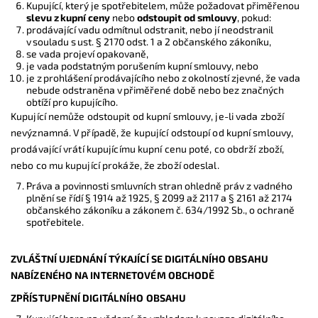
Kupující, který je spotřebitelem, může požadovat přiměřenou
slevu z kupní ceny
nebo
odstoupit od smlouvy
, pokud:
prodávající vadu odmítnul odstranit, nebo jí neodstranil
v souladu s ust. § 2170 odst. 1 a 2 občanského zákoníku,
se vada projeví opakovaně,
je vada podstatným porušením kupní smlouvy, nebo
je z prohlášení prodávajícího nebo z okolností zjevné, že vada
nebude odstraněna v přiměřené době nebo bez značných
obtíží pro kupujícího.
Kupující nemůže odstoupit od kupní smlouvy, je-li vada zboží
nevýznamná. V případě, že kupující odstoupí od kupní smlouvy,
prodávající vrátí kupujícímu kupní cenu poté, co obdrží zboží,
nebo co mu kupující prokáže, že zboží odeslal.
Práva a povinnosti smluvních stran ohledně práv z vadného
plnění se řídí § 1914 až 1925, § 2099 až 2117 a § 2161 až 2174
občanského zákoníku a zákonem č. 634/1992 Sb., o ochraně
spotřebitele.
ZVLÁŠTNÍ UJEDNÁNÍ TÝKAJÍCÍ SE DIGITÁLNÍHO OBSAHU
NABÍZENÉHO NA INTERNETOVÉM OBCHODĚ
ZPŘÍSTUPNĚNÍ DIGITÁLNÍHO OBSAHU