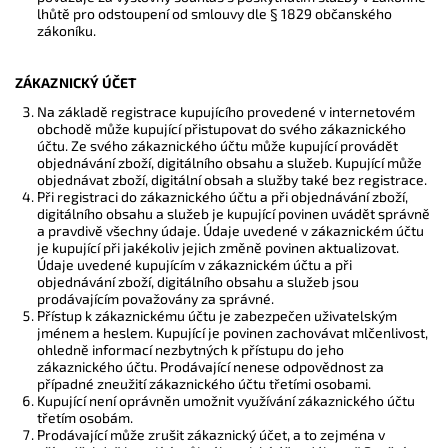
lhůtě pro odstoupení od smlouvy dle § 1829 občanského
zákoníku.
ZÁKAZNICKÝ ÚČET
Na základě registrace kupujícího provedené v internetovém
obchodě může kupující přistupovat do svého zákaznického
účtu. Ze svého zákaznického účtu může kupující provádět
objednávání zboží, digitálního obsahu a služeb. Kupující může
objednávat zboží, digitální obsah a služby také bez registrace.
Při registraci do zákaznického účtu a při objednávání zboží,
digitálního obsahu a služeb je kupující povinen uvádět správně
a pravdivě všechny údaje. Údaje uvedené v zákaznickém účtu
je kupující při jakékoliv jejich změně povinen aktualizovat.
Údaje uvedené kupujícím v zákaznickém účtu a při
objednávání zboží, digitálního obsahu a služeb jsou
prodávajícím považovány za správné.
Přístup k zákaznickému účtu je zabezpečen uživatelským
jménem a heslem. Kupující je povinen zachovávat mlčenlivost,
ohledně informací nezbytných k přístupu do jeho
zákaznického účtu. Prodávající nenese odpovědnost za
případné zneužití zákaznického účtu třetími osobami.
Kupující není oprávněn umožnit využívání zákaznického účtu
třetím osobám.
Prodávající může zrušit zákaznický účet, a to zejména v