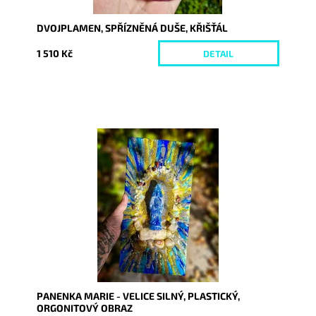
DVOJPLAMEN, SPŘÍZNĚNÁ DUŠE, KŘIŠŤÁL
1 510 Kč
DETAIL
Dostupnost:
Skladem
Kód:
10397
PANENKA MARIE - VELICE SILNÝ, PLASTICKÝ,
ORGONITOVÝ OBRAZ