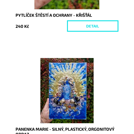
PYTLÍČEK ŠTĚSTÍ A OCHRANY - KŘIŠŤÁL
240 Kč
DETAIL
Dostupnost:
Skladem
Kód:
10371
PANENKA MARIE - SILNÝ, PLASTICKÝ, ORGONITOVÝ