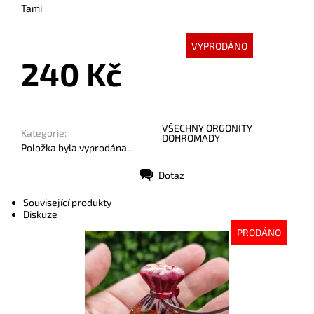
Tami
VYPRODÁNO
240 Kč
VŠECHNY ORGONITY
Kategorie:
DOHROMADY
Položka byla vyprodána...
Dotaz
Tisk
Související produkty
Diskuze
PRODÁNO
Dostupnost:
Vyprodáno
Kód:
10276