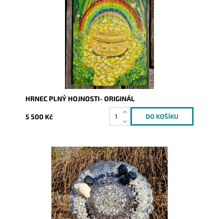
Dostupnost:
Skladem
Kód:
10262
HRNEC PLNÝ HOJNOSTI- ORIGINÁL
5 500 Kč
Dostupnost:
Skladem
Kód:
10002