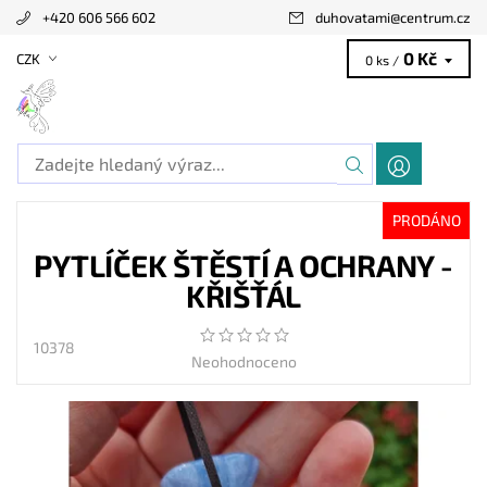
+420 606 566 602
duhovatami
@
centrum.cz
0 Kč
CZK
0 ks /
PRODÁNO
PYTLÍČEK ŠTĚSTÍ A OCHRANY -
KŘIŠŤÁL
10378
Neohodnoceno