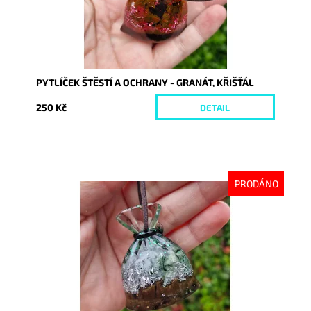
PYTLÍČEK ŠTĚSTÍ A OCHRANY - GRANÁT, KŘIŠŤÁL
250 Kč
DETAIL
PRODÁNO
Dostupnost:
Vyprodáno
Kód:
10375