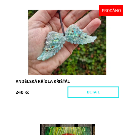
PRODÁNO
Dostupnost:
Vyprodáno
Kód:
10372
ANDĚLSKÁ KŘÍDLA KŘIŠŤÁL
240 Kč
DETAIL