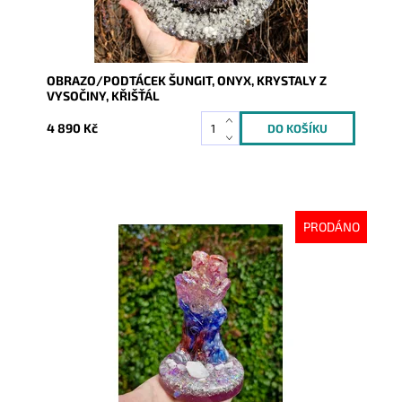
OBRAZO/PODTÁCEK ŠUNGIT, ONYX, KRYSTALY Z
VYSOČINY, KŘIŠŤÁL
4 890 Kč
PRODÁNO
Dostupnost:
Vyprodáno
Kód:
10352