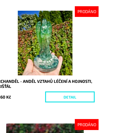
PRODÁNO
stupnost:
Vyprodáno
d:
10353
CHANDĚL - ANDĚL VZTAHŮ LÉČENÍ A HOJNOSTI,
IŠŤÁL
560 Kč
DETAIL
PRODÁNO