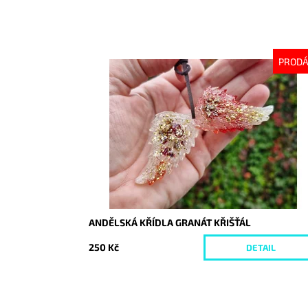
PROD
Dostupnost:
Vyprodáno
Kód:
10357
ANDĚLSKÁ KŘÍDLA GRANÁT KŘIŠŤÁL
250 Kč
DETAIL