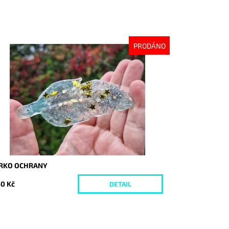
PRODÁNO
stupnost:
Vyprodáno
d:
10384
ÍRKO OCHRANY
0 Kč
DETAIL