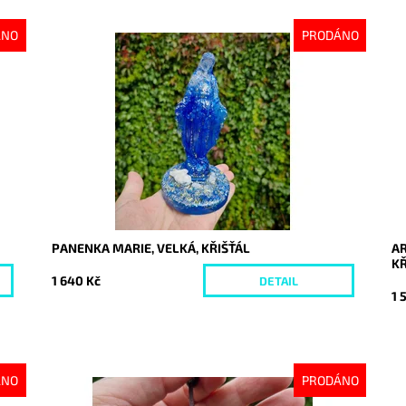
ÁNO
PRODÁNO
Dostupnost:
Vyprodáno
Do
Kód:
10332
Kó
PANENKA MARIE, VELKÁ, KŘIŠŤÁL
AR
KŘ
1 640 Kč
DETAIL
1 
ÁNO
PRODÁNO