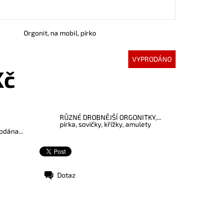
Orgonit, na mobil, pírko
VYPRODÁNO
Kč
RŮZNÉ DROBNĚJŠÍ ORGONITKY,...
pírka, sovičky, křížky, amulety
odána...
Dotaz