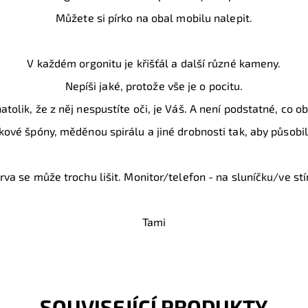
Můžete si pírko na obal mobilu nalepit.
V každém orgonitu je křišťál a další různé kameny.
Nepíši jaké, protože vše je o pocitu.
tolik, že z něj nespustíte oči, je Váš. A není podstatné, co 
kové špóny, měděnou spirálu a jiné drobnosti tak, aby působil 
rva se může trochu lišit. Monitor/telefon - na sluníčku/ve stí
Tami
SOUVISEJÍCÍ PRODUKTY