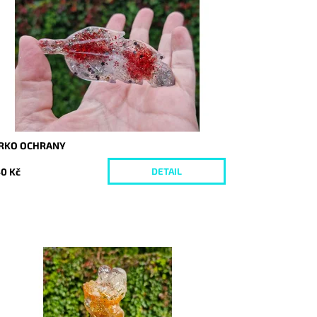
stupnost:
Vyprodáno
d:
10386
ÍRKO OCHRANY
0 Kč
DETAIL
stupnost:
Skladem
d:
10333