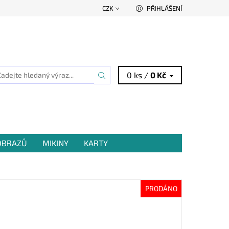
CZK
PŘIHLÁŠENÍ
0 ks /
0 Kč
 OBRAZŮ
MIKINY
KARTY
PRODÁNO