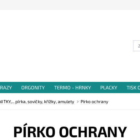
RAZY
ORGONITY
TERMO - HRNKY
PLACKY
TISK
Y,... pírka, sovičky, křížky, amulety
Pírko ochrany
PÍRKO OCHRANY