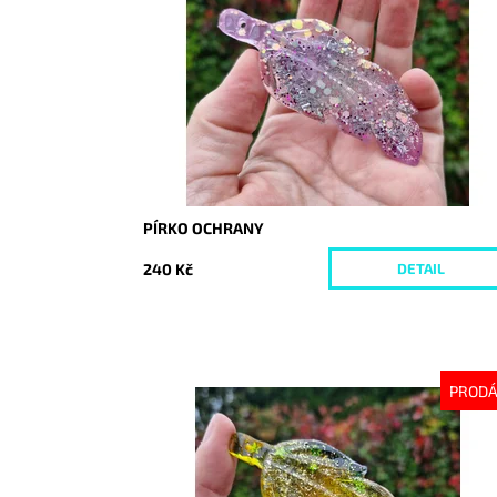
Dostupnost:
Vyprodáno
Kód:
10383
PÍRKO OCHRANY
240 Kč
DETAIL
PROD
Dostupnost:
Vyprodáno
Kód:
10387