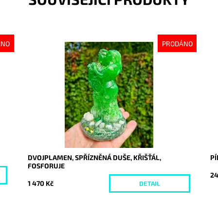
ÁNO
PRODÁNO
Dostupnost:
Vyprodáno
Do
Kód:
10326
Kó
DVOJPLAMEN, SPŘÍZNĚNÁ DUŠE, KŘIŠŤÁL,
P
FOSFORUJE
24
1 470 Kč
DETAIL