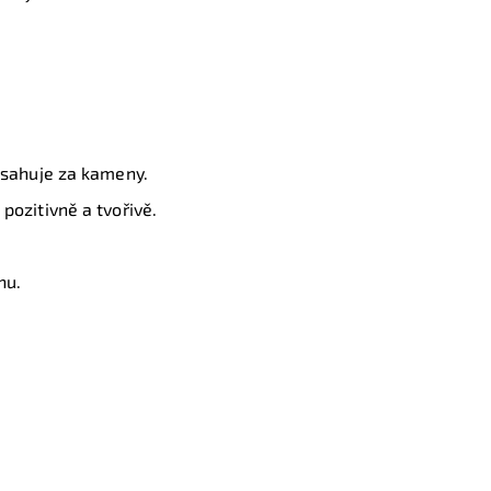
obsahuje za kameny.
pozitivně a tvořivě.
nu.