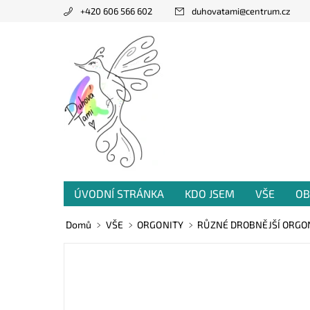
+420 606 566 602
duhovatami
@
centrum.cz
ÚVODNÍ STRÁNKA
KDO JSEM
VŠE
OB
PRODANÁ TVORBA
VZKAZY OD VÁS
Domů
VŠE
ORGONITY
RŮZNÉ DROBNĚJŠÍ ORGONITK