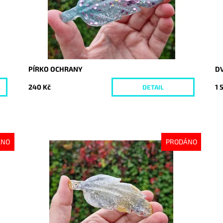
PÍRKO OCHRANY
DV
240 Kč
1 
DETAIL
ÁNO
PRODÁNO
Dostupnost:
Vyprodáno
Kód:
10389