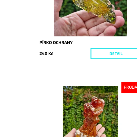
PÍRKO OCHRANY
240 Kč
DETAIL
PROD
Dostupnost:
Vyprodáno
Kód:
10328