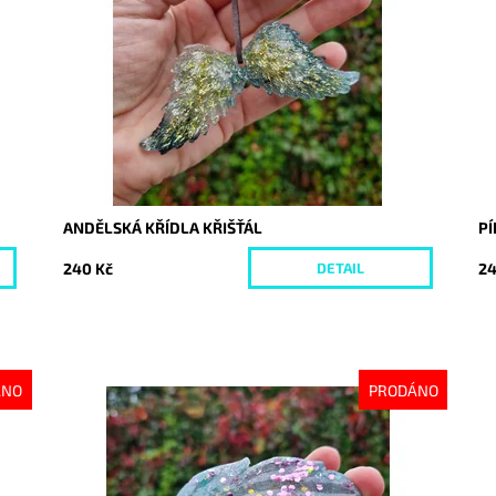
Dostupnost:
Vyprodáno
Do
Kód:
10358
Kó
ANDĚLSKÁ KŘÍDLA KŘIŠŤÁL
P
240 Kč
24
DETAIL
ÁNO
PRODÁNO
Dostupnost:
Vyprodáno
Do
Kód:
10388
Kó