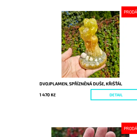
PROD
Dostupnost:
Vyprodáno
Kód:
10367
DVOJPLAMEN, SPŘÍZNĚNÁ DUŠE, KŘIŠŤÁL
1 470 Kč
DETAIL
PROD