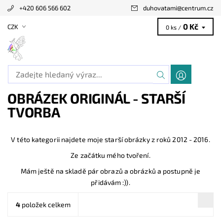
+420 606 566 602
duhovatami
@
centrum.cz
0 Kč
CZK
0 ks /
OBRÁZEK ORIGINÁL - STARŠÍ
TVORBA
V této kategorii najdete moje starší obrázky z roků 2012 - 2016.
Ze začátku mého tvoření.
Mám ještě na skladě pár obrazů a obrázků a postupně je
přidávám :)).
4
položek celkem