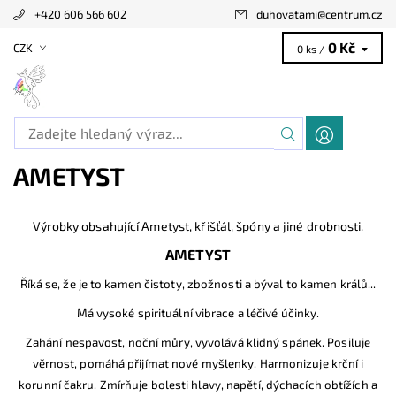
+420 606 566 602
duhovatami
@
centrum.cz
0 Kč
CZK
0 ks /
AMETYST
Výrobky obsahující Ametyst, křišťál, špóny a jiné drobnosti.
AMETYST
Říká se, že je to kamen čistoty, zbožnosti a býval to kamen králů...
Má vysoké spirituální vibrace a léčivé účinky.
Zahání nespavost, noční můry, vyvolává klidný spánek. Posiluje
věrnost, pomáhá přijímat nové myšlenky.
Harmonizuje krční i
korunní čakru. Zmírňuje bolesti hlavy, napětí, dýchacích obtížích a