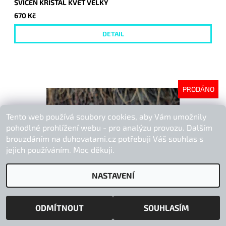
SVÍCEN KŘIŠŤÁL KVĚT VELKÝ
670 Kč
DETAIL
PRODÁNO
Tento web používá soubory cookies, aby Vám umožnily
pohodlné prohlížení webu - pro analýzu provozu. Dalším
brouzdáním na duhovatami.cz potřebuji Váš souhlas s
jejich používáním. Moc děkuji.
NASTAVENÍ
ODMÍTNOUT
SOUHLASÍM
SVÍCEN AMETYST KŘIŠŤÁL KVĚT VELKÝ
670 Kč