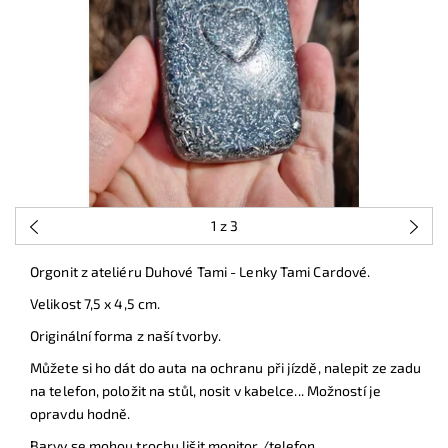
1
z 3
Orgonit z ateliéru Duhové Tami - Lenky Tami Cardové.
Velikost 7,5 x 4,5 cm.
Originální forma z naší tvorby.
Můžete si ho dát do auta na ochranu při jízdě, nalepit ze zadu
na telefon, položit na stůl, nosit v kabelce... Možností je
opravdu hodně.
Barvy se mohou trochu lišit monitor /telefon.