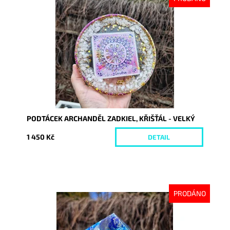
Dostupnost:
Vyprodáno
Kód:
10172
PODTÁCEK ARCHANDĚL ZADKIEL, KŘIŠŤÁL - VELKÝ
1 450 Kč
DETAIL
PRODÁNO
Dostupnost:
Vyprodáno
Kód:
10151