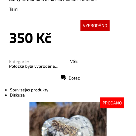
Tami
VYPRODÁNO
350 Kč
VŠE
Kategorie:
Položka byla vyprodána...
Dotaz
Tisk
Související produkty
Diskuze
PRODÁNO
Dostupnost:
Vyprodáno
Kód:
10184