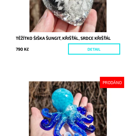
TĚŽÍTKO ŠIŠKA ŠUNGIT, KŘIŠŤÁL, SRDCE KŘIŠŤÁL
790 Kč
DETAIL
PRODÁNO
Dostupnost:
Vyprodáno
Kód:
10137