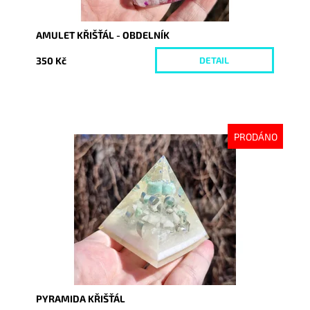
AMULET KŘIŠŤÁL - OBDELNÍK
350 Kč
DETAIL
PRODÁNO
Dostupnost:
Vyprodáno
Kód:
10192
PYRAMIDA KŘIŠŤÁL