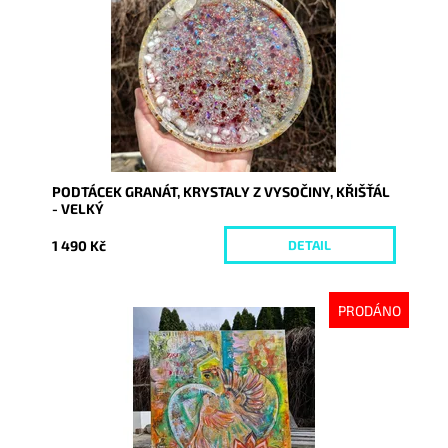
Kód:
10189
PODTÁCEK GRANÁT, KRYSTALY Z VYSOČINY, KŘIŠŤÁL
- VELKÝ
1 490 Kč
DETAIL
PRODÁNO
Dostupnost:
Vyprodáno
Kód:
10161