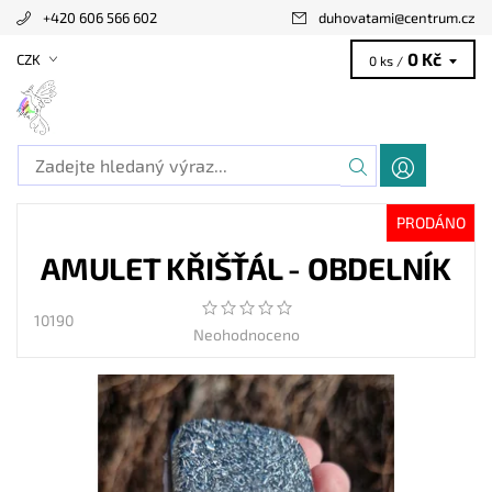
+420 606 566 602
duhovatami
@
centrum.cz
0 Kč
CZK
0 ks /
PRODÁNO
AMULET KŘIŠŤÁL - OBDELNÍK
10190
Neohodnoceno