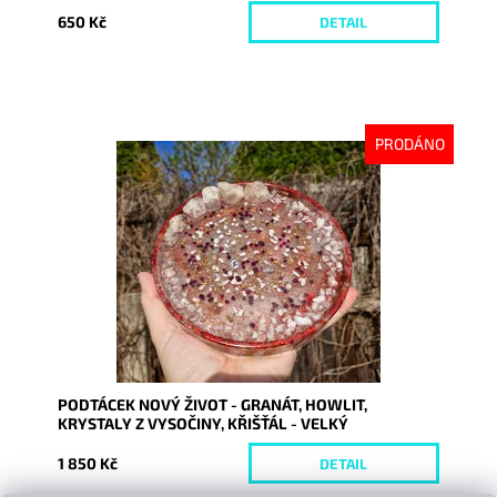
650 Kč
DETAIL
PRODÁNO
Dostupnost:
Vyprodáno
Kód:
10207
PODTÁCEK NOVÝ ŽIVOT - GRANÁT, HOWLIT,
KRYSTALY Z VYSOČINY, KŘIŠŤÁL - VELKÝ
1 850 Kč
DETAIL