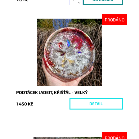
PRODÁNO
Dostupnost:
Vyprodáno
Kód:
10160
PODTÁCEK JADEIT, KŘIŠŤÁL - VELKÝ
1 450 Kč
DETAIL
PRODÁNO