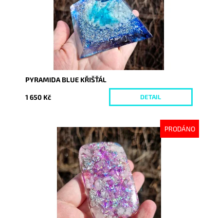
PYRAMIDA BLUE KŘIŠŤÁL
1 650 Kč
DETAIL
PRODÁNO
Dostupnost:
Vyprodáno
Kód:
10191