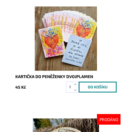
Dostupnost:
Skladem
Kód:
9924
KARTIČKA DO PENĚŽENKY DVOJPLAMEN
45 Kč
PRODÁNO
Dostupnost:
Vyprodáno