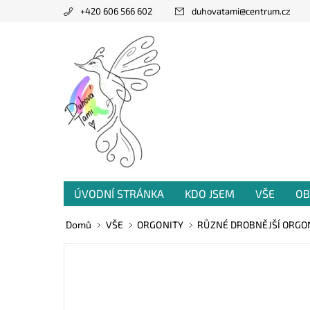
+420 606 566 602
duhovatami
@
centrum.cz
ÚVODNÍ STRÁNKA
KDO JSEM
VŠE
OB
PRODANÁ TVORBA
VZKAZY OD VÁS
Domů
VŠE
ORGONITY
RŮZNÉ DROBNĚJŠÍ ORGONITK