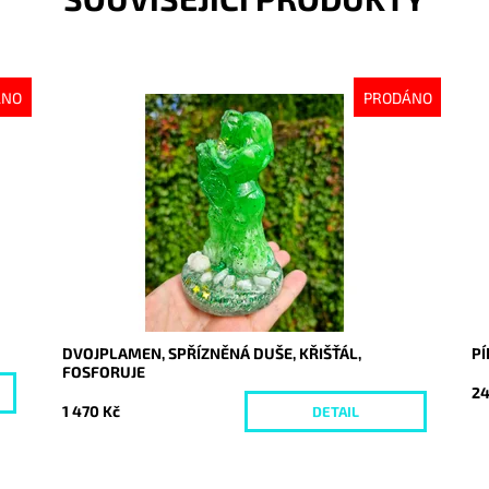
ÁNO
PRODÁNO
Dostupnost:
Vyprodáno
Do
Kód:
10326
Kó
DVOJPLAMEN, SPŘÍZNĚNÁ DUŠE, KŘIŠŤÁL,
P
FOSFORUJE
24
1 470 Kč
DETAIL