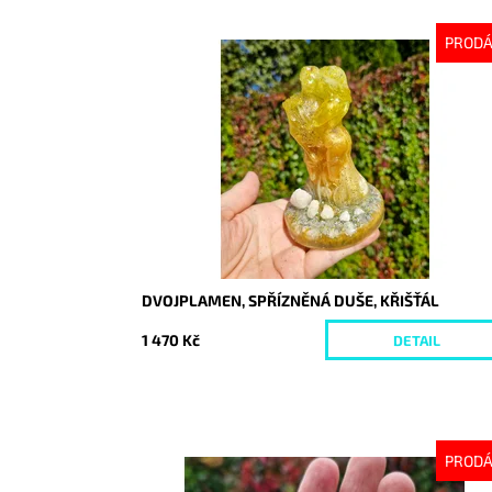
PROD
Dostupnost:
Vyprodáno
Kód:
10367
DVOJPLAMEN, SPŘÍZNĚNÁ DUŠE, KŘIŠŤÁL
1 470 Kč
DETAIL
PROD