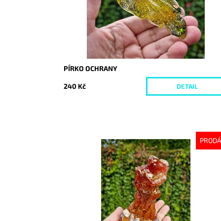
PÍRKO OCHRANY
240 Kč
DETAIL
PROD
Dostupnost:
Vyprodáno
Kód:
10328