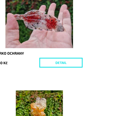
stupnost:
Vyprodáno
d:
10386
ÍRKO OCHRANY
0 Kč
DETAIL
stupnost:
Skladem
d:
10333