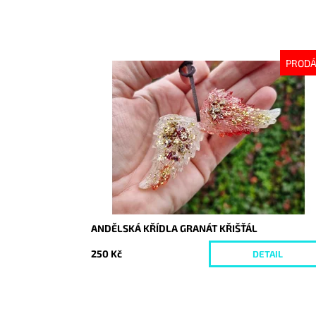
PROD
Dostupnost:
Vyprodáno
Kód:
10357
ANDĚLSKÁ KŘÍDLA GRANÁT KŘIŠŤÁL
250 Kč
DETAIL