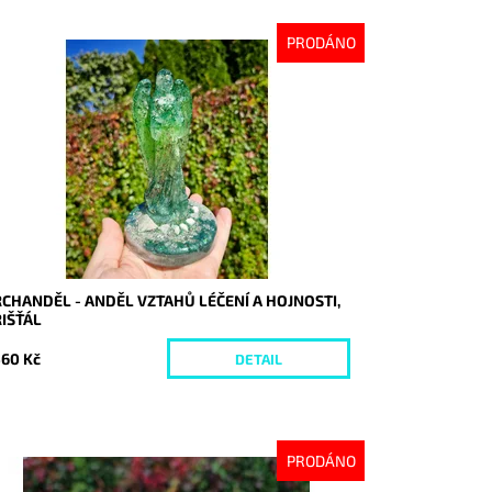
PRODÁNO
stupnost:
Vyprodáno
d:
10353
CHANDĚL - ANDĚL VZTAHŮ LÉČENÍ A HOJNOSTI,
IŠŤÁL
560 Kč
DETAIL
PRODÁNO