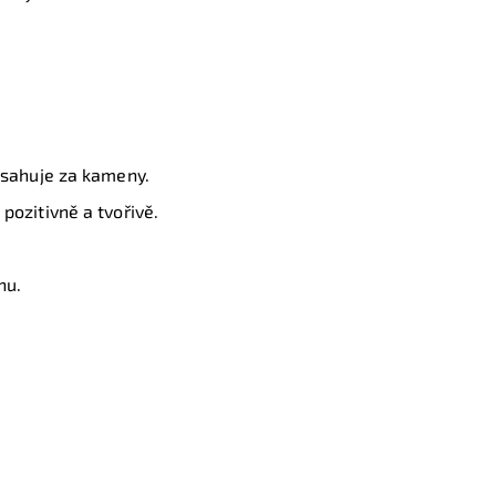
obsahuje za kameny.
pozitivně a tvořivě.
nu.