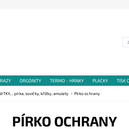
RAZY
ORGONITY
TERMO - HRNKY
PLACKY
TISK
Y,... pírka, sovičky, křížky, amulety
Pírko ochrany
PÍRKO OCHRANY