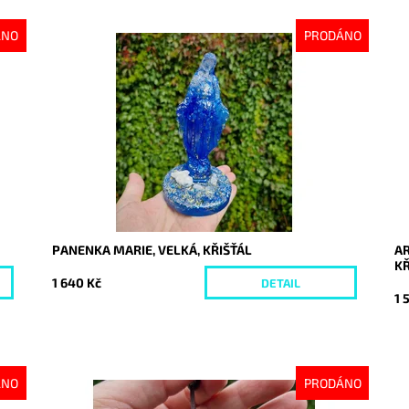
ÁNO
PRODÁNO
Dostupnost:
Vyprodáno
Do
Kód:
10332
Kó
PANENKA MARIE, VELKÁ, KŘIŠŤÁL
AR
KŘ
1 640 Kč
DETAIL
1 
ÁNO
PRODÁNO