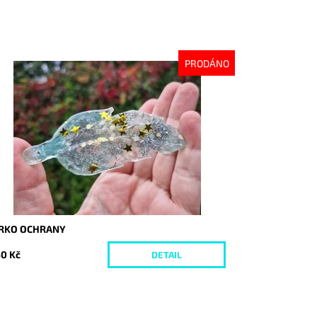
PRODÁNO
stupnost:
Vyprodáno
d:
10384
ÍRKO OCHRANY
0 Kč
DETAIL