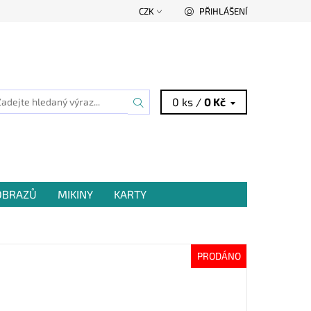
CZK
PŘIHLÁŠENÍ
0 ks /
0 Kč
 OBRAZŮ
MIKINY
KARTY
PRODÁNO