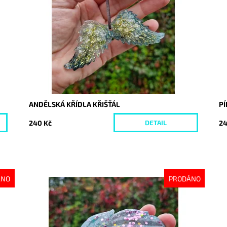
Dostupnost:
Vyprodáno
Do
Kód:
10358
Kó
ANDĚLSKÁ KŘÍDLA KŘIŠŤÁL
P
240 Kč
24
DETAIL
ÁNO
PRODÁNO
Dostupnost:
Vyprodáno
Do
Kód:
10388
Kó