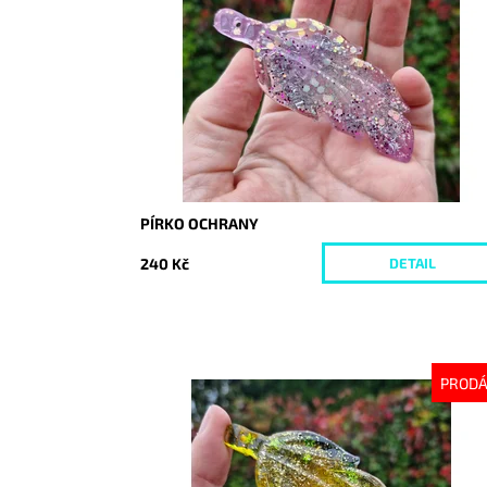
Dostupnost:
Vyprodáno
Kód:
10383
PÍRKO OCHRANY
240 Kč
DETAIL
PROD
Dostupnost:
Vyprodáno
Kód:
10387