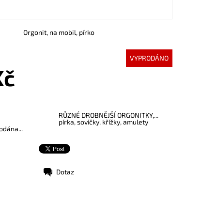
Orgonit, na mobil, pírko
VYPRODÁNO
Kč
RŮZNÉ DROBNĚJŠÍ ORGONITKY,...
pírka, sovičky, křížky, amulety
odána...
Dotaz