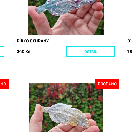
PÍRKO OCHRANY
DV
240 Kč
1 
DETAIL
ÁNO
PRODÁNO
Dostupnost:
Vyprodáno
Kód:
10389