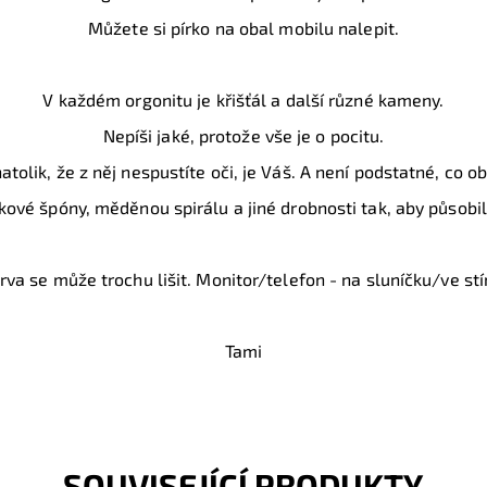
Můžete si pírko na obal mobilu nalepit.
V každém orgonitu je křišťál a další různé kameny.
Nepíši jaké, protože vše je o pocitu.
tolik, že z něj nespustíte oči, je Váš. A není podstatné, co 
kové špóny, měděnou spirálu a jiné drobnosti tak, aby působil 
rva se může trochu lišit. Monitor/telefon - na sluníčku/ve stí
Tami
SOUVISEJÍCÍ PRODUKTY