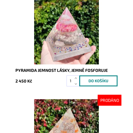
Dostupnost:
Skladem
Kód:
9221
PYRAMIDA JEMNOST LÁSKY, JEMNĚ FOSFORUJE
2 450 Kč
PRODÁNO
Dostupnost:
Vyprodáno
Kód:
9231