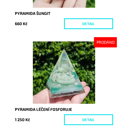
PYRAMIDA ŠUNGIT
660 Kč
DETAIL
PRODÁNO
Dostupnost:
Vyprodáno
Kód:
8740
PYRAMIDA LÉČENÍ FOSFORUJE
1 250 Kč
DETAIL