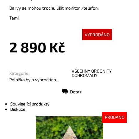
Barvy se mohou trochu lišit monitor /telefon.
Tami
VYPRODÁNO
2 890 Kč
VŠECHNY ORGONITY
Kategorie:
DOHROMADY
Položka byla vyprodána...
Dotaz
Tisk
Související produkty
Diskuze
PRODÁNO
Dostupnost:
Vyprodáno
Kód:
9205