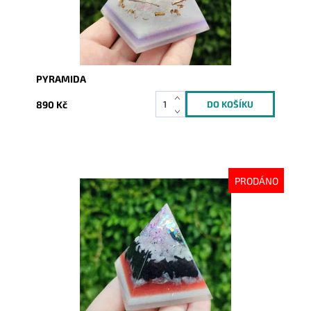
PYRAMIDA
890 Kč
PRODÁNO
Dostupnost:
Vyprodáno
Kód:
8739