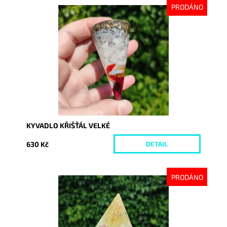
PRODÁNO
Dostupnost:
Vyprodáno
Kód:
9023
KYVADLO KŘIŠŤÁL VELKÉ
630 Kč
DETAIL
PRODÁNO
Dostupnost:
Vyprodáno
Kód:
8736