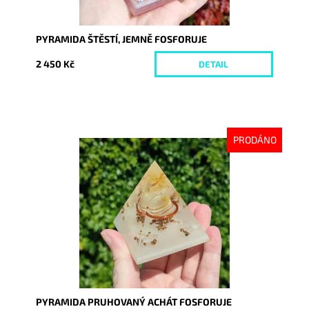
PYRAMIDA ŠTĚSTÍ, JEMNĚ FOSFORUJE
2 450 Kč
DETAIL
PRODÁNO
Dostupnost:
Vyprodáno
Kód:
9245
PYRAMIDA PRUHOVANÝ ACHÁT FOSFORUJE