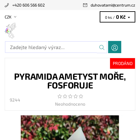
+420 606 566 602
duhovatami
@
centrum.cz
0 Kč
CZK
0 ks /
PRODÁNO
PYRAMIDA AMETYST MOŘE,
FOSFORUJE
9244
Neohodnoceno