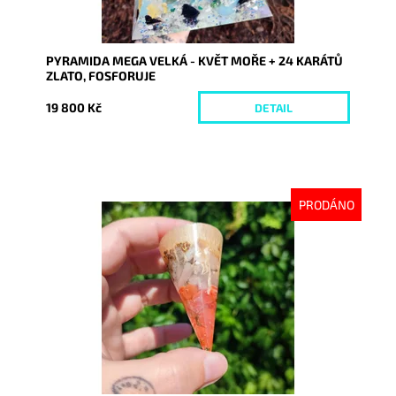
PYRAMIDA MEGA VELKÁ - KVĚT MOŘE + 24 KARÁTŮ
ZLATO, FOSFORUJE
19 800 Kč
DETAIL
PRODÁNO
Dostupnost:
Vyprodáno
Kód:
9032