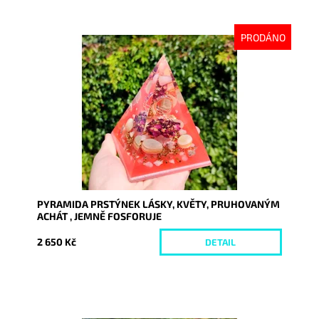
PRODÁNO
Dostupnost:
Vyprodáno
Kód:
9210
PYRAMIDA PRSTÝNEK LÁSKY, KVĚTY, PRUHOVANÝM
ACHÁT , JEMNĚ FOSFORUJE
2 650 Kč
DETAIL