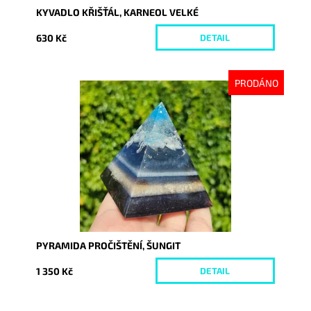
KYVADLO KŘIŠŤÁL, KARNEOL VELKÉ
630 Kč
DETAIL
PRODÁNO
Dostupnost:
Vyprodáno
Kód:
9187
PYRAMIDA PROČIŠTĚNÍ, ŠUNGIT
1 350 Kč
DETAIL