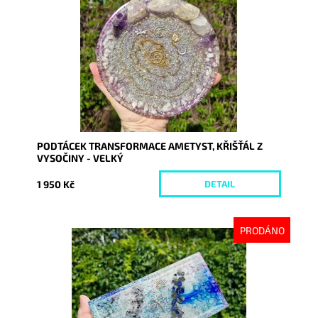
Dostupnost:
Vyprodáno
Kód:
10238
PODTÁCEK TRANSFORMACE AMETYST, KŘIŠŤÁL Z
VYSOČINY - VELKÝ
1 950 Kč
DETAIL
PRODÁNO
Dostupnost:
Vyprodáno
Kód:
10295