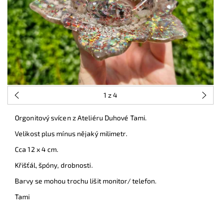
1
z 4
Orgonitový svícen z Ateliéru Duhové Tami.
Velikost plus mínus nějaký milimetr.
Cca 12 x 4 cm.
Křišťál, špóny, drobnosti.
Barvy se mohou trochu lišit monitor/ telefon.
Tami