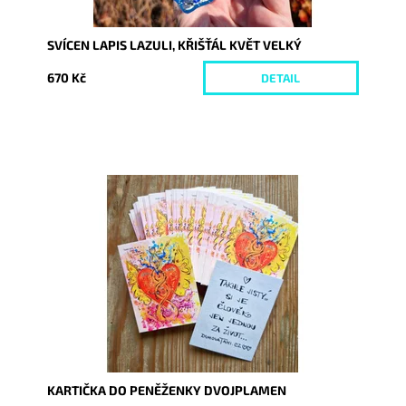
SVÍCEN LAPIS LAZULI, KŘIŠŤÁL KVĚT VELKÝ
670 Kč
DETAIL
Dostupnost:
Skladem
Kód:
9924
KARTIČKA DO PENĚŽENKY DVOJPLAMEN