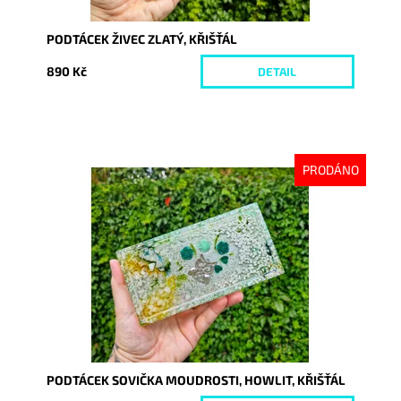
PODTÁCEK ŽIVEC ZLATÝ, KŘIŠŤÁL
890 Kč
DETAIL
PRODÁNO
Dostupnost:
Vyprodáno
Kód:
10323
PODTÁCEK SOVIČKA MOUDROSTI, HOWLIT, KŘIŠŤÁL