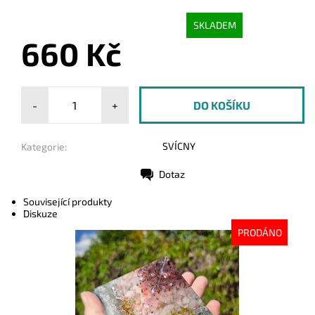
SKLADEM
660 Kč
-
+
SVÍCNY
Kategorie:
Dotaz
Tisk
Související produkty
Diskuze
PRODÁNO
Dostupnost:
Vyprodáno
Kód:
10236