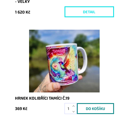
- VELKÝ
1 620 Kč
DETAIL
Dostupnost:
Skladem
Kód:
9366
HRNEK KOLIBŘÍCI TAMÍCI Č.19
369 Kč