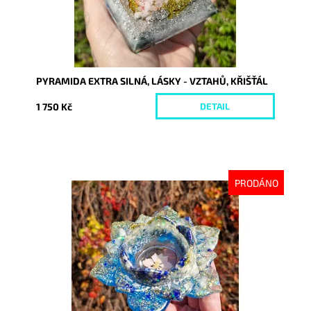
PYRAMIDA EXTRA SILNÁ, LÁSKY - VZTAHŮ, KŘIŠŤÁL
1 750 Kč
DETAIL
PRODÁNO
Dostupnost:
Vyprodáno
Kód:
9955