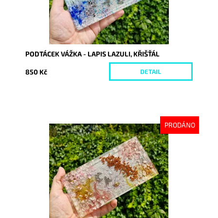
PODTÁCEK VÁŽKA - LAPIS LAZULI, KŘIŠŤÁL
850 Kč
DETAIL
PRODÁNO
Dostupnost:
Vyprodáno
Kód:
10318