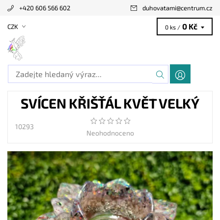
+420 606 566 602
duhovatami
@
centrum.cz
0 Kč
CZK
0 ks /
SVÍCEN KŘIŠŤÁL KVĚT VELKÝ
10293
Neohodnoceno