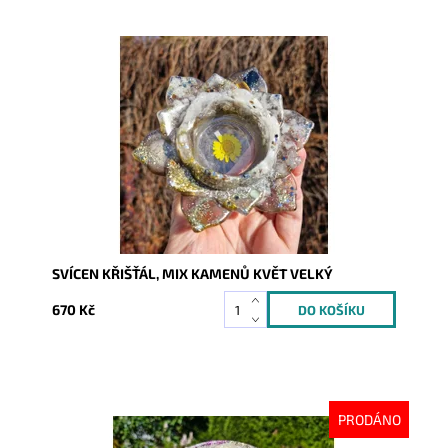
Dostupnost:
Skladem
Kód:
9991
SVÍCEN KŘIŠŤÁL, MIX KAMENŮ KVĚT VELKÝ
670 Kč
PRODÁNO