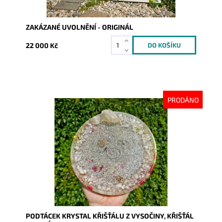
ZAKÁZANÉ UVOLNĚNÍ - ORIGINÁL
22 000 Kč
PRODÁNO
Dostupnost:
Vyprodáno
Kód:
10291
PODTÁCEK KRYSTAL KŘIŠŤÁLU Z VYSOČINY, KŘIŠŤÁL