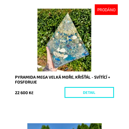
PRODÁNO
Dostupnost:
Vyprodáno
Kód:
9385
PYRAMIDA MEGA VELKÁ MOŘE, KŘIŠŤÁL - SVÍTÍCÍ +
FOSFORUJE
22 600 Kč
DETAIL