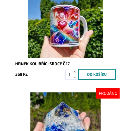
Dostupnost:
Skladem
Kód:
9364
HRNEK KOLIBŘÍCI SRDCE Č.17
369 Kč
PRODÁNO
Dostupnost:
Vyprodáno
Kód:
10237