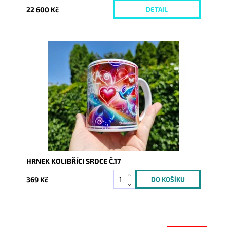
22 600 Kč
DETAIL
Dostupnost:
Skladem
Kód:
9364
HRNEK KOLIBŘÍCI SRDCE Č.17
369 Kč