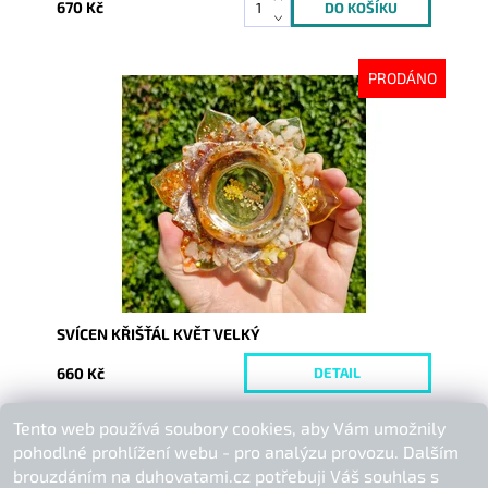
670 Kč
PRODÁNO
Dostupnost:
Vyprodáno
Kód:
10306
SVÍCEN KŘIŠŤÁL KVĚT VELKÝ
660 Kč
DETAIL
Tento web používá soubory cookies, aby Vám umožnily
Buďte první, kdo napíše příspěvek k této položce.
pohodlné prohlížení webu - pro analýzu provozu. Dalším
Přidat komentář
brouzdáním na duhovatami.cz potřebuji Váš souhlas s