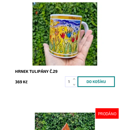
Dostupnost:
Skladem
Kód:
10297
HRNEK TULIPÁNY Č.29
369 Kč
PRODÁNO
Dostupnost:
Vyprodáno
Kód:
10302