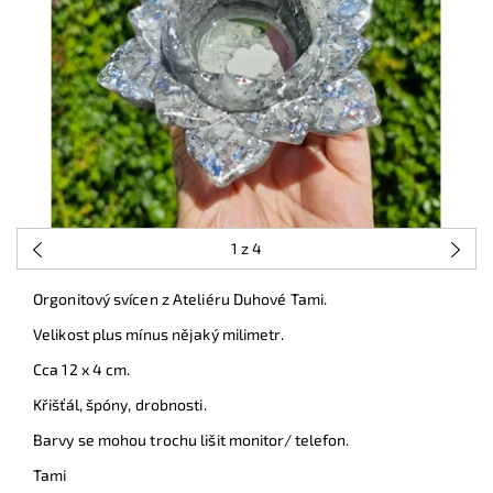
1
z 4
Orgonitový svícen z Ateliéru Duhové Tami.
Velikost plus mínus nějaký milimetr.
Cca 12 x 4 cm.
Křišťál, špóny, drobnosti.
Barvy se mohou trochu lišit monitor/ telefon.
Tami