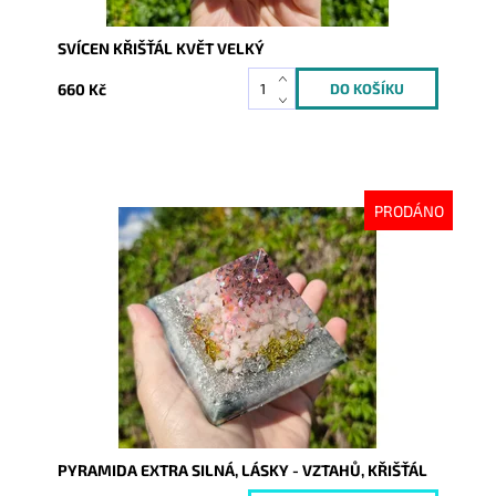
SVÍCEN KŘIŠŤÁL KVĚT VELKÝ
660 Kč
PRODÁNO
Dostupnost:
Vyprodáno
Kód:
10236
PYRAMIDA EXTRA SILNÁ, LÁSKY - VZTAHŮ, KŘIŠŤÁL