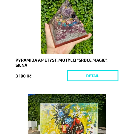
Kód:
10301
PYRAMIDA AMETYST, MOTÝLCI "SRDCE MAGIE",
SILNÁ
3 190 Kč
DETAIL
Dostupnost:
Skladem
Kód:
10290