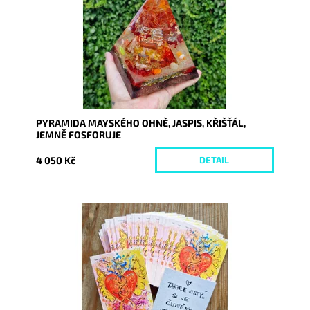
PYRAMIDA MAYSKÉHO OHNĚ, JASPIS, KŘIŠŤÁL,
JEMNĚ FOSFORUJE
4 050 Kč
DETAIL
Dostupnost:
Skladem
Kód:
9924