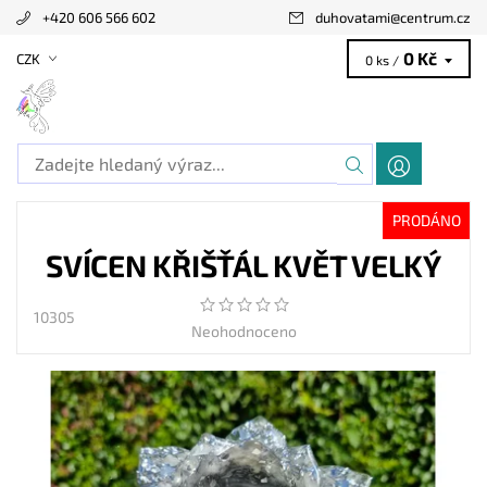
+420 606 566 602
duhovatami
@
centrum.cz
0 Kč
CZK
0 ks /
PRODÁNO
SVÍCEN KŘIŠŤÁL KVĚT VELKÝ
10305
Neohodnoceno