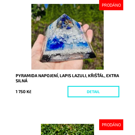
PRODÁNO
Dostupnost:
Vyprodáno
Kód:
10237
PYRAMIDA NAPOJENÍ, LAPIS LAZULI, KŘIŠŤÁL, EXTRA
SILNÁ
1 750 Kč
DETAIL
PRODÁNO
Dostupnost:
Vyprodáno