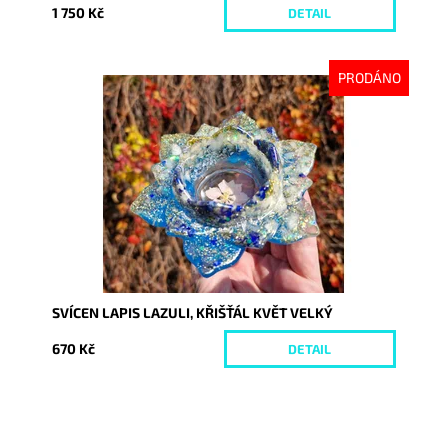
1 750 Kč
DETAIL
PRODÁNO
Dostupnost:
Vyprodáno
Kód:
9955
SVÍCEN LAPIS LAZULI, KŘIŠŤÁL KVĚT VELKÝ
670 Kč
DETAIL