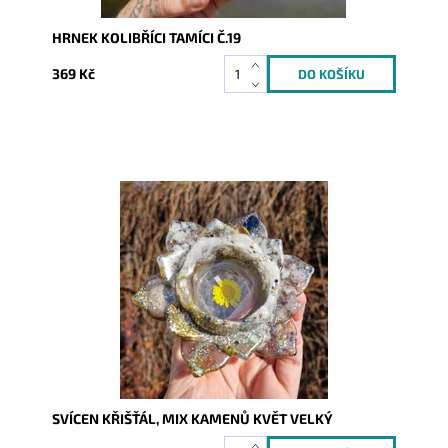
HRNEK KOLIBŘÍCI TAMÍCI Č.19
369 Kč
Dostupnost:
Skladem
Kód:
9991
SVÍCEN KŘIŠŤÁL, MIX KAMENŮ KVĚT VELKÝ