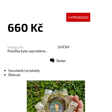
VYPRODÁNO
660 Kč
SVÍCNY
Kategorie:
Položka byla vyprodána...
Dotaz
Tisk
Související produkty
Diskuze
Dostupnost:
Skladem
Kód:
10304