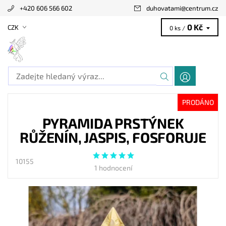
+420 606 566 602
duhovatami
@
centrum.cz
0 Kč
CZK
0 ks /
PRODÁNO
PYRAMIDA PRSTÝNEK
RŮŽENÍN, JASPIS, FOSFORUJE
10155
1 hodnocení