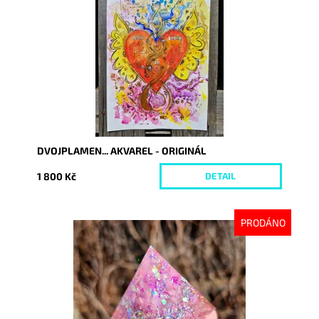
Dostupnost:
Vyprodáno
Kód:
9382
DVOJPLAMEN... AKVAREL - ORIGINÁL
1 800 Kč
DETAIL
PRODÁNO
Dostupnost:
Vyprodáno
Kód:
10112