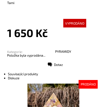
Tami
VYPRODÁNO
1 650 Kč
PYRAMIDY
Kategorie:
Položka byla vyprodána...
Dotaz
Tisk
Související produkty
Diskuze
PRODÁNO
Dostupnost:
Vyprodáno
Kód:
10119