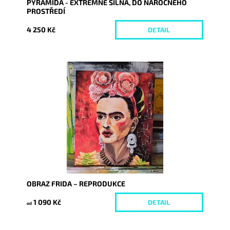
PYRAMIDA - EXTRÉMNĚ SILNÁ, DO NÁROČNÉHO
PROSTŘEDÍ
4 250 Kč
DETAIL
Dostupnost:
Skladem
Kód:
9195/REP
OBRAZ FRIDA – REPRODUKCE
1 090 Kč
DETAIL
od