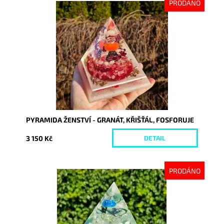
PRODÁNO
Dostupnost:
Vyprodáno
Kód:
10113
PYRAMIDA ŽENSTVÍ - GRANÁT, KŘIŠŤÁL, FOSFORUJE
3 150 Kč
DETAIL
PRODÁNO
Dostupnost:
Vyprodáno
Kód:
9381