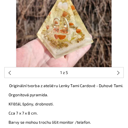
1
z 5
Originální tvorba z ateliéru Lenky Tami Cardové - Duhové Tami.
Orgonitová pyramida.
Křišťál, špóny, drobnosti.
Cca 7 x 7 x 8 cm.
Barvy se mohou trochu lišit monitor /telefon.