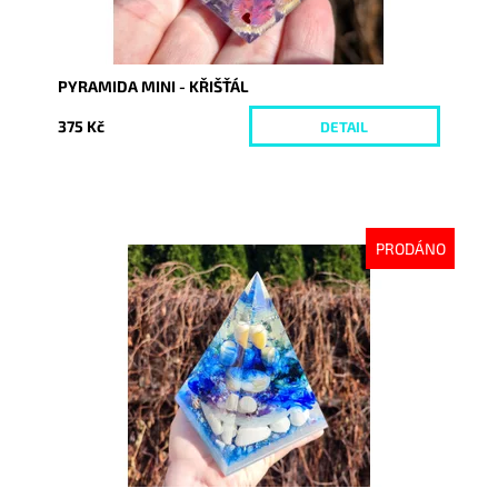
PYRAMIDA MINI - KŘIŠŤÁL
375 Kč
DETAIL
PRODÁNO
Dostupnost:
Vyprodáno
Kód:
9258