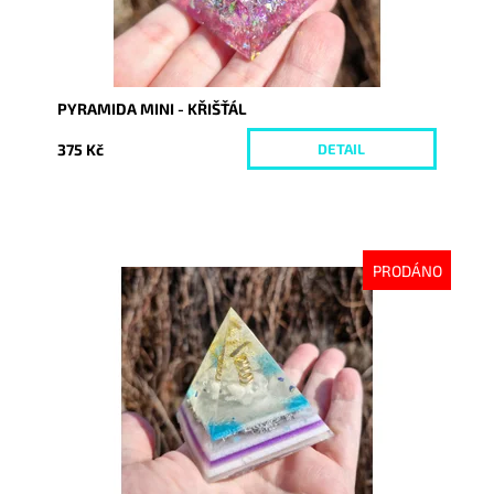
PYRAMIDA MINI - KŘIŠŤÁL
375 Kč
DETAIL
PRODÁNO
Dostupnost:
Vyprodáno
Kód:
10116