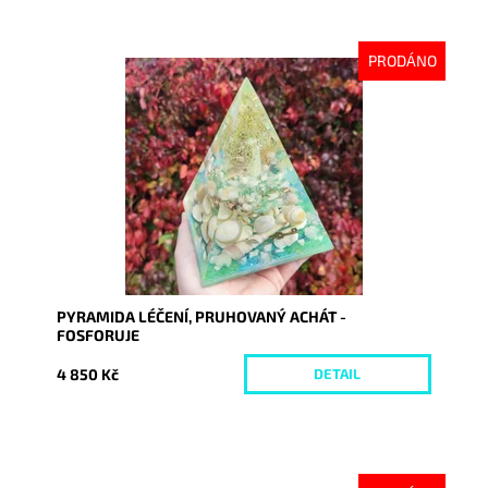
PRODÁNO
Dostupnost:
Vyprodáno
Kód:
9237
PYRAMIDA LÉČENÍ, PRUHOVANÝ ACHÁT -
FOSFORUJE
4 850 Kč
DETAIL