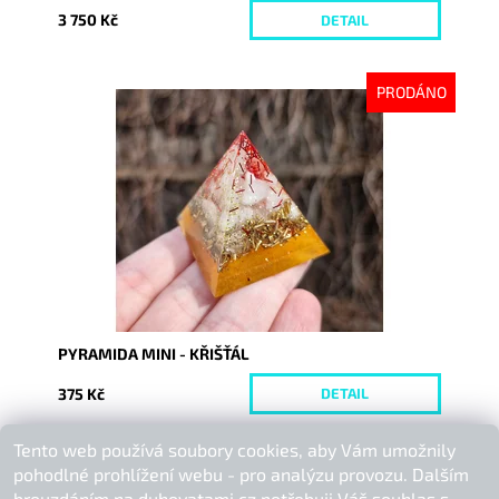
3 750 Kč
DETAIL
PRODÁNO
Dostupnost:
Vyprodáno
Kód:
10144
PYRAMIDA MINI - KŘIŠŤÁL
375 Kč
DETAIL
Tento web používá soubory cookies, aby Vám umožnily
Buďte první, kdo napíše příspěvek k této položce.
pohodlné prohlížení webu - pro analýzu provozu. Dalším
Přidat komentář
brouzdáním na duhovatami.cz potřebuji Váš souhlas s