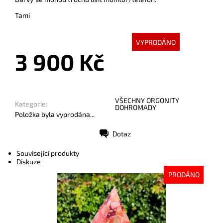
Tami
VYPRODÁNO
3 900 Kč
VŠECHNY ORGONITY
Kategorie:
DOHROMADY
Položka byla vyprodána...
Dotaz
Tisk
Související produkty
Diskuze
PRODÁNO
Dostupnost:
Vyprodáno
Kód:
9210