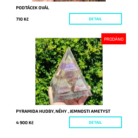
PODTÁCEK OVÁL
710 Kč
DETAIL
PRODÁNO
Dostupnost:
Vyprodáno
Kód:
8766
PYRAMIDA HUDBY, NĚHY , JEMNOSTI AMETYST
4 900 Kč
DETAIL