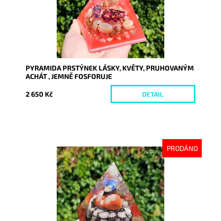
PYRAMIDA PRSTÝNEK LÁSKY, KVĚTY, PRUHOVANÝM
ACHÁT , JEMNĚ FOSFORUJE
2 650 Kč
DETAIL
PRODÁNO
Dostupnost:
Vyprodáno
Kód:
9211