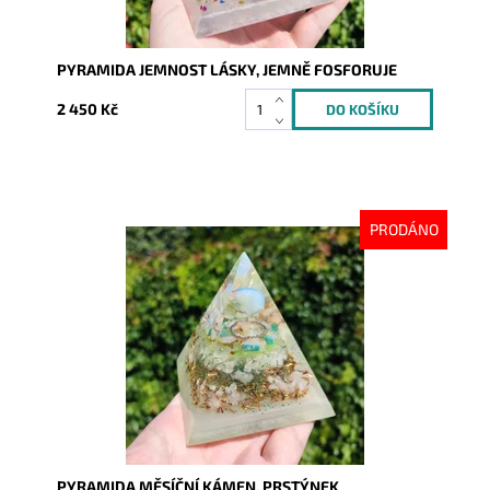
PYRAMIDA JEMNOST LÁSKY, JEMNĚ FOSFORUJE
2 450 Kč
PRODÁNO
Dostupnost:
Vyprodáno
Kód:
9224
PYRAMIDA MĚSÍČNÍ KÁMEN, PRSTÝNEK