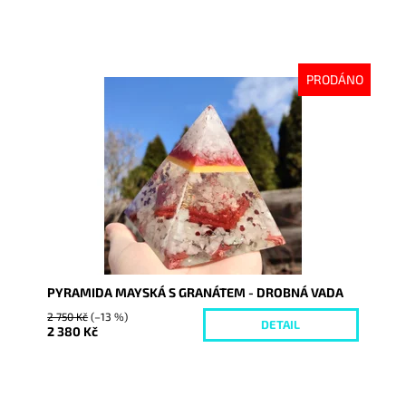
PRODÁNO
Dostupnost:
Vyprodáno
Kód:
6077
PYRAMIDA MAYSKÁ S GRANÁTEM - DROBNÁ VADA
2 750 Kč
(–13 %)
DETAIL
2 380 Kč