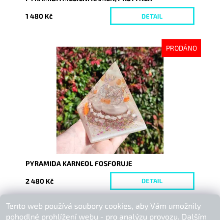
1 480 Kč
DETAIL
PRODÁNO
Dostupnost:
Vyprodáno
Kód:
9231
PYRAMIDA KARNEOL FOSFORUJE
2 480 Kč
DETAIL
Tento web používá soubory cookies, aby Vám umožnily
Buďte první, kdo napíše příspěvek k této položce.
pohodlné prohlížení webu - pro analýzu provozu. Dalším