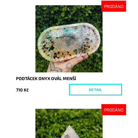
PRODÁNO
Dostupnost:
Vyprodáno
Kód:
9042
PODTÁCEK ONYX OVÁL MENŠÍ
710 Kč
DETAIL
PRODÁNO
Dostupnost:
Vyprodáno
Kód:
8719