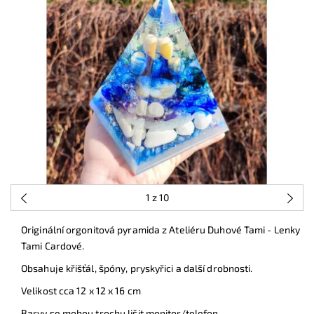
1
z 10
Originální orgonitová pyramida z Ateliéru Duhové Tami - Lenky
Tami Cardové.
Obsahuje křišťál, špóny, pryskyřici a další drobnosti.
Velikost cca 12 x 12 x 16 cm
Barvy se mohou trochu lišit monitor/telefon.