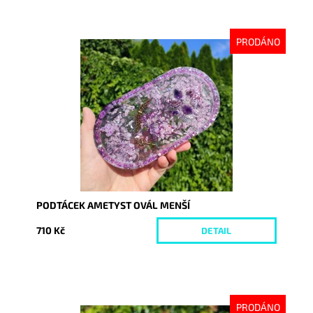
PRODÁNO
Dostupnost:
Vyprodáno
Kód:
9015
PODTÁCEK AMETYST OVÁL MENŠÍ
710 Kč
DETAIL
PRODÁNO