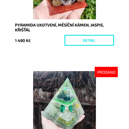
PYRAMIDA UKOTVENÍ, MĚSÍČNÍ KÁMEN, JASPIS,
KŘIŠŤÁL
1 490 Kč
DETAIL
PRODÁNO
Dostupnost:
Vyprodáno
Kód:
8039