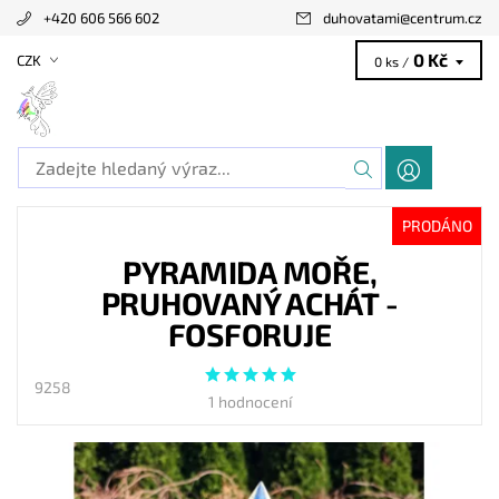
+420 606 566 602
duhovatami
@
centrum.cz
0 Kč
CZK
0 ks /
PRODÁNO
PYRAMIDA MOŘE,
PRUHOVANÝ ACHÁT -
FOSFORUJE
9258
1 hodnocení