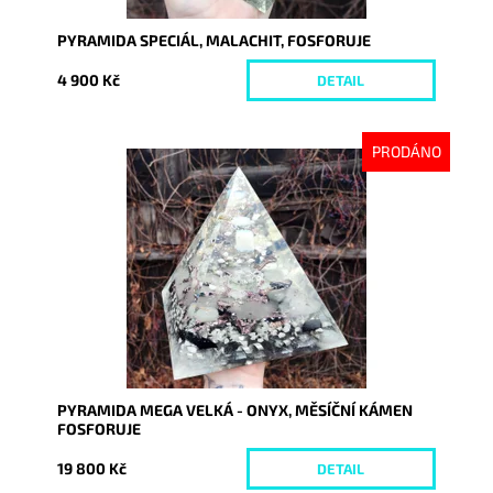
PYRAMIDA SPECIÁL, MALACHIT, FOSFORUJE
4 900 Kč
DETAIL
PRODÁNO
Dostupnost:
Vyprodáno
Kód:
7789
PYRAMIDA MEGA VELKÁ - ONYX, MĚSÍČNÍ KÁMEN
FOSFORUJE
19 800 Kč
DETAIL