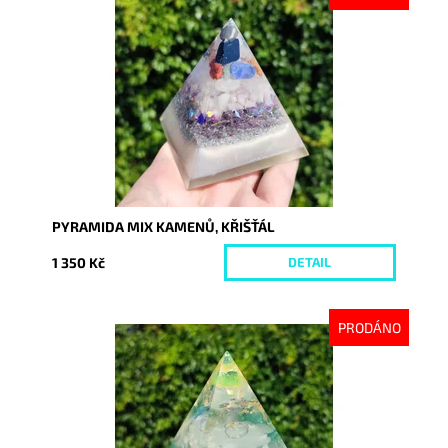
Dostupnost:
Vyprodáno
Kód:
9217
PYRAMIDA MIX KAMENŮ, KŘIŠŤÁL
1 350 Kč
DETAIL
PRODÁNO
Dostupnost:
Vyprodáno
Kód:
9220