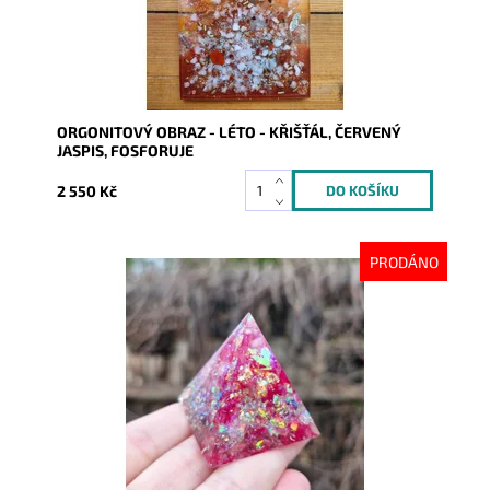
ORGONITOVÝ OBRAZ - LÉTO - KŘIŠŤÁL, ČERVENÝ
JASPIS, FOSFORUJE
2 550 Kč
PRODÁNO
Dostupnost:
Vyprodáno
Kód:
9343