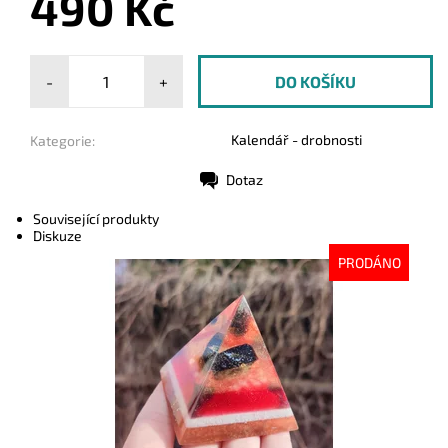
490 Kč
-
+
Kalendář - drobnosti
Kategorie:
Dotaz
Tisk
Související produkty
Diskuze
PRODÁNO
Dostupnost:
Vyprodáno
Kód:
9334