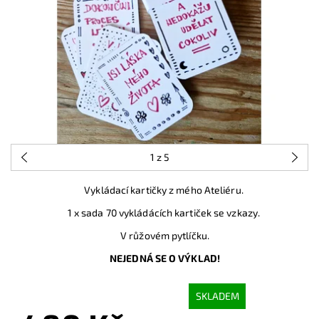
1
z 5
Vykládací kartičky z mého Ateliéru.
1 x sada 70 vykládácích kartiček se vzkazy.
V růžovém pytlíčku.
NEJEDNÁ SE O VÝKLAD!
SKLADEM