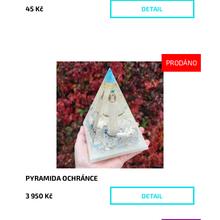
45 Kč
DETAIL
PRODÁNO
Dostupnost:
Vyprodáno
Kód:
9236
PYRAMIDA OCHRÁNCE
3 950 Kč
DETAIL