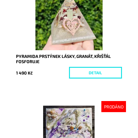
PYRAMIDA PRSTÝNEK LÁSKY, GRANÁT, KŘIŠŤÁL
FOSFORUJE
1 490 Kč
DETAIL
PRODÁNO
Dostupnost:
Vyprodáno
Kód:
9338