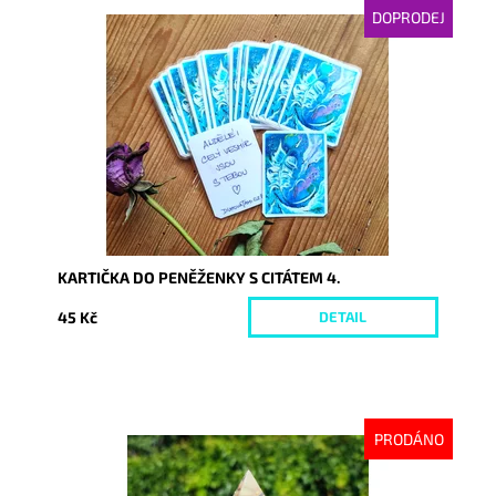
DOPRODEJ
Dostupnost:
Momentálně nedostupné
Kód:
5188
KARTIČKA DO PENĚŽENKY S CITÁTEM 4.
45 Kč
DETAIL
PRODÁNO
Dostupnost:
Vyprodáno
Kód:
9205