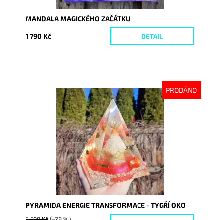
MANDALA MAGICKÉHO ZAČÁTKU
1 790 Kč
DETAIL
PRODÁNO
Dostupnost:
Vyprodáno
Kód:
9337
PYRAMIDA ENERGIE TRANSFORMACE - TYGŘÍ OKO
3 500 Kč
(–28 %)