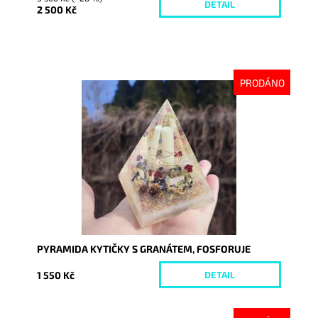
DETAIL
2 500 Kč
PRODÁNO
Dostupnost:
Vyprodáno
Kód:
9339
PYRAMIDA KYTIČKY S GRANÁTEM, FOSFORUJE
1 550 Kč
DETAIL