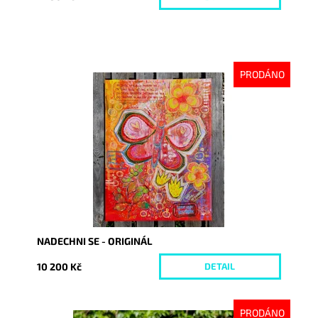
PRODÁNO
Dostupnost:
Vyprodáno
Kód:
9347
NADECHNI SE - ORIGINÁL
10 200 Kč
DETAIL
PRODÁNO