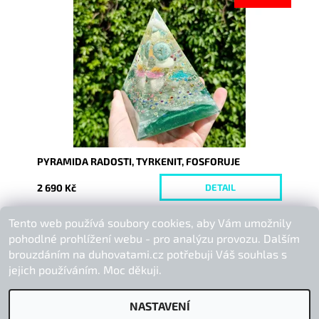
Dostupnost:
Vyprodáno
Kód:
9350
PYRAMIDA RADOSTI, TYRKENIT, FOSFORUJE
2 690 Kč
DETAIL
Tento web používá soubory cookies, aby Vám umožnily
Buďte první, kdo napíše příspěvek k této položce.
pohodlné prohlížení webu - pro analýzu provozu. Dalším
Přidat komentář
brouzdáním na duhovatami.cz potřebuji Váš souhlas s
jejich používáním. Moc děkuji.
NASTAVENÍ