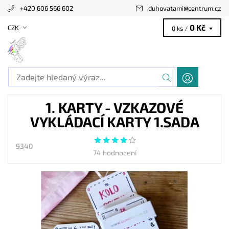
+420 606 566 602
duhovatami
@
centrum.cz
0 Kč
CZK
0 ks /
1. KARTY - VZKAZOVÉ
VYKLÁDACÍ KARTY 1.SADA
9340
74 hodnocení