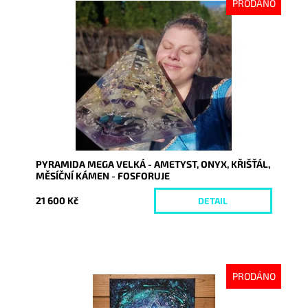
PRODÁNO
Dostupnost:
Vyprodáno
Kód:
9276
PYRAMIDA MEGA VELKÁ - AMETYST, ONYX, KŘIŠŤÁL,
MĚSÍČNÍ KÁMEN - FOSFORUJE
21 600 Kč
DETAIL
PRODÁNO
Dostupnost:
Vyprodáno