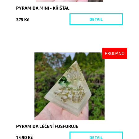
PYRAMIDA MINI - KŘIŠŤÁL
375 Kč
DETAIL
PRODÁNO
Dostupnost:
Vyprodáno
Kód:
9346
PYRAMIDA LÉČENÍ FOSFORUJE
1 490 Kč
DETAIL