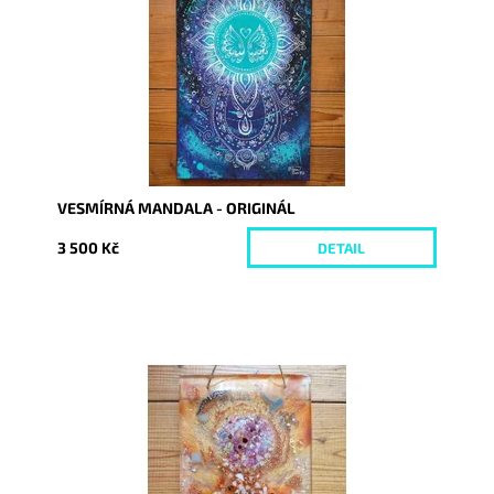
Kód:
9293
VESMÍRNÁ MANDALA - ORIGINÁL
3 500 Kč
DETAIL
Dostupnost:
Skladem
Kód:
9310