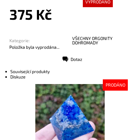
VYPRODÁNO
375 Kč
VŠECHNY ORGONITY
Kategorie:
DOHROMADY
Položka byla vyprodána...
Dotaz
Tisk
Související produkty
Diskuze
PRODÁNO
Dostupnost:
Vyprodáno
Kód:
9932