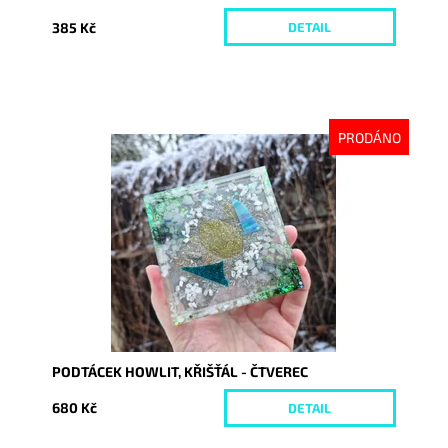
385 Kč
DETAIL
PRODÁNO
Dostupnost:
Vyprodáno
Kód:
10095
PODTÁCEK HOWLIT, KŘIŠŤÁL - ČTVEREC
680 Kč
DETAIL