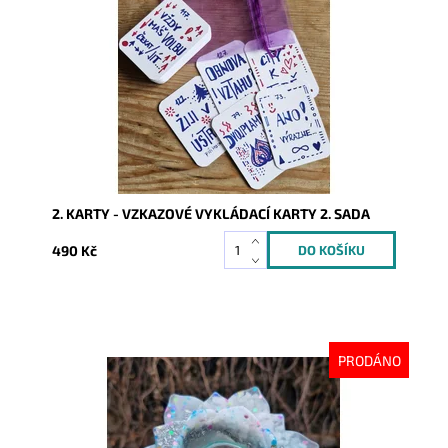
Dostupnost:
Skladem
Kód:
9925
2. KARTY - VZKAZOVÉ VYKLÁDACÍ KARTY 2. SADA
490 Kč
PRODÁNO
Dostupnost:
Vyprodáno
Kód:
10057