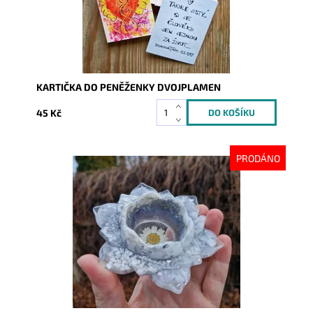
KARTIČKA DO PENĚŽENKY DVOJPLAMEN
45 Kč
PRODÁNO
Dostupnost:
Vyprodáno
Kód:
10028