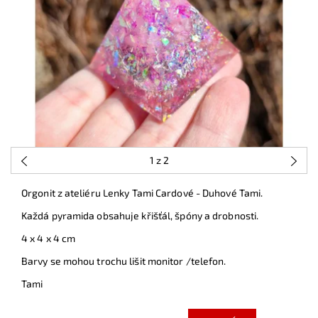
1
z 2
Orgonit z ateliéru Lenky Tami Cardové - Duhové Tami.
Každá pyramida obsahuje křišťál, špóny a drobnosti.
4 x 4 x 4 cm
Barvy se mohou trochu lišit monitor /telefon.
Tami