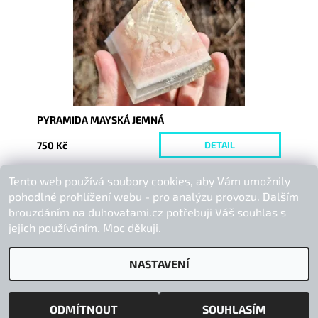
PYRAMIDA MAYSKÁ JEMNÁ
750 Kč
DETAIL
Tento web používá soubory cookies, aby Vám umožnily
Buďte první, kdo napíše příspěvek k této položce.
pohodlné prohlížení webu - pro analýzu provozu. Dalším
Přidat komentář
brouzdáním na duhovatami.cz potřebuji Váš souhlas s
jejich používáním. Moc děkuji.
NASTAVENÍ
2026 © Duhová Tami, všechna práva vyhrazena
Vytvořil Shoptet
ODMÍTNOUT
SOUHLASÍM