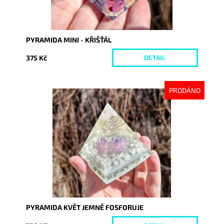
PYRAMIDA MINI - KŘIŠŤÁL
375 Kč
DETAIL
PRODÁNO
Dostupnost:
Vyprodáno
Kód:
10101
PYRAMIDA KVĚT JEMNĚ FOSFORUJE