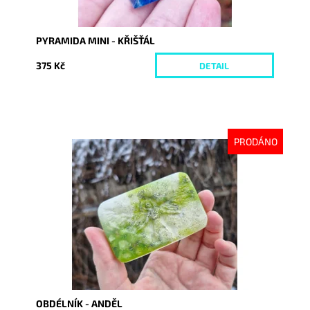
PYRAMIDA MINI - KŘIŠŤÁL
375 Kč
DETAIL
PRODÁNO
Dostupnost:
Vyprodáno
Kód:
10083
OBDÉLNÍK - ANDĚL