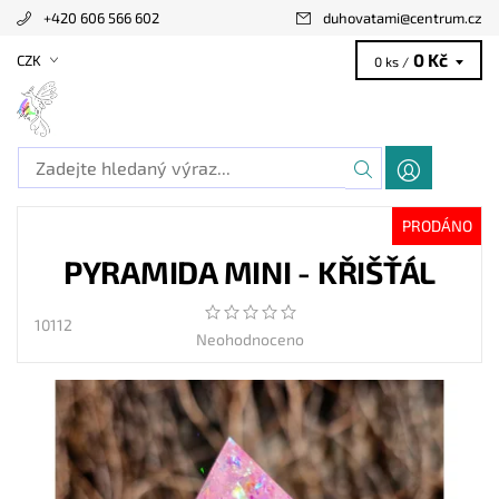
+420 606 566 602
duhovatami
@
centrum.cz
0 Kč
CZK
0 ks /
PRODÁNO
PYRAMIDA MINI - KŘIŠŤÁL
10112
Neohodnoceno