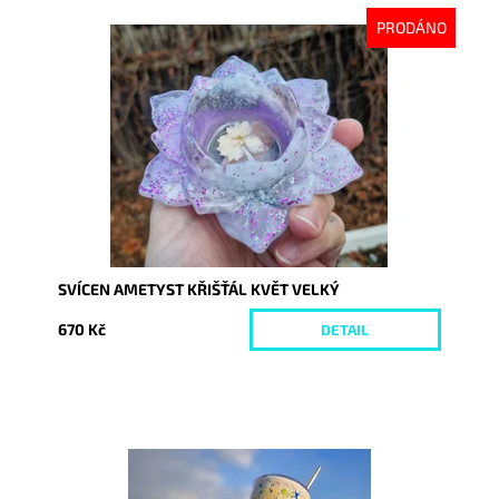
PRODÁNO
Dostupnost:
Vyprodáno
Kód:
10015
SVÍCEN AMETYST KŘIŠŤÁL KVĚT VELKÝ
670 Kč
DETAIL
Dostupnost:
Skladem