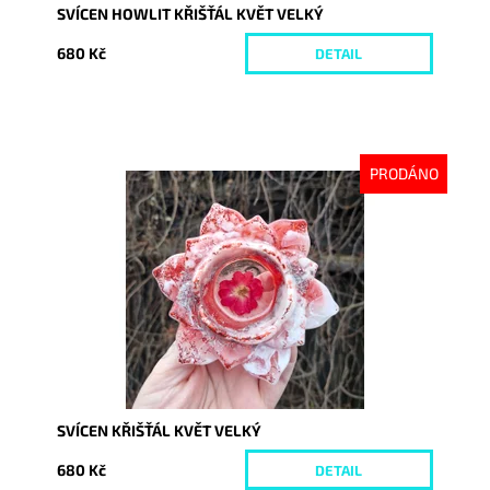
SVÍCEN HOWLIT KŘIŠŤÁL KVĚT VELKÝ
680 Kč
DETAIL
PRODÁNO
Dostupnost:
Vyprodáno
Kód:
10055
SVÍCEN KŘIŠŤÁL KVĚT VELKÝ
680 Kč
DETAIL