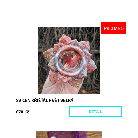
PRODÁNO
Dostupnost:
Vyprodáno
Kód:
10056
SVÍCEN KŘIŠŤÁL KVĚT VELKÝ
670 Kč
DETAIL