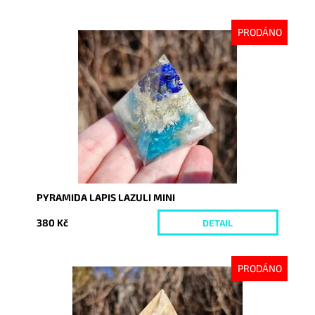
PRODÁNO
Dostupnost:
Vyprodáno
Kód:
10110
PYRAMIDA LAPIS LAZULI MINI
380 Kč
DETAIL
PRODÁNO
Dostupnost:
Vyprodáno
Kód:
10111