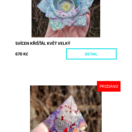
SVÍCEN KŘIŠŤÁL KVĚT VELKÝ
670 Kč
DETAIL
PRODÁNO
Dostupnost:
Vyprodáno
Kód:
10100