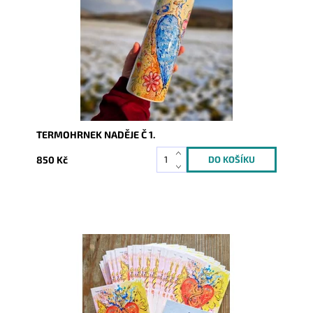
Kód:
10107
TERMOHRNEK NADĚJE Č 1.
850 Kč
Dostupnost:
Skladem
Kód:
9924