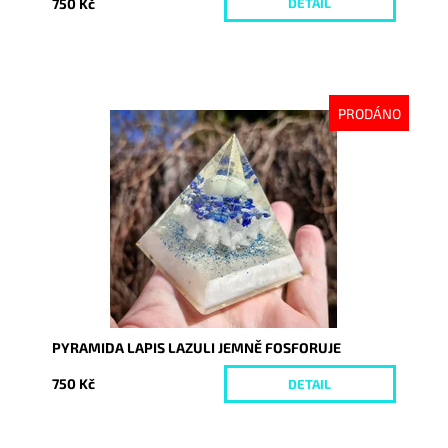
750 Kč
DETAIL
PRODÁNO
Dostupnost:
Vyprodáno
Kód:
10109
PYRAMIDA LAPIS LAZULI JEMNĚ FOSFORUJE
750 Kč
DETAIL