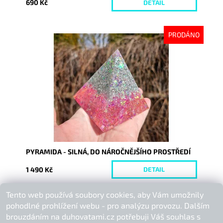
690 Kč
DETAIL
PRODÁNO
Dostupnost:
Vyprodáno
Kód:
10115
PYRAMIDA - SILNÁ, DO NÁROČNĚJŠÍHO PROSTŘEDÍ
1 490 Kč
DETAIL
Tento web používá soubory cookies, aby Vám umožnily
Buďte první, kdo napíše příspěvek k této položce.
pohodlné prohlížení webu - pro analýzu provozu. Dalším
Přidat komentář
brouzdáním na duhovatami.cz potřebuji Váš souhlas s