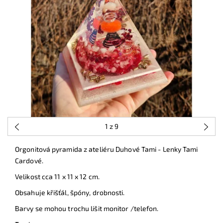
1
z 9
Orgonitová pyramida z ateliéru Duhové Tami - Lenky Tami
Cardové.
Velikost cca 11 x 11 x 12 cm.
Obsahuje křišťál, špóny, drobnosti.
Barvy se mohou trochu lišit monitor /telefon.