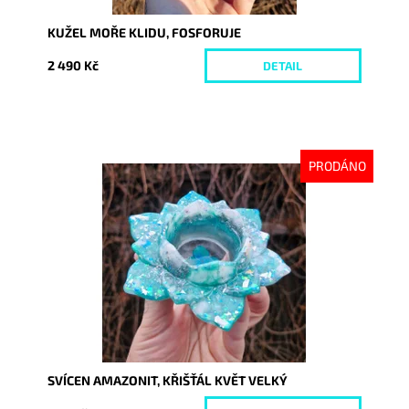
KUŽEL MOŘE KLIDU, FOSFORUJE
2 490 Kč
DETAIL
PRODÁNO
Dostupnost:
Vyprodáno
Kód:
10051
SVÍCEN AMAZONIT, KŘIŠŤÁL KVĚT VELKÝ