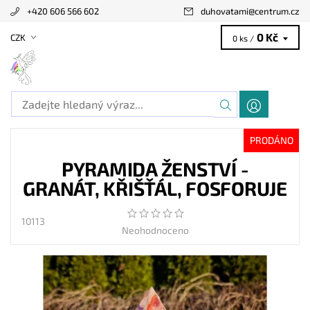
+420 606 566 602
duhovatami
@
centrum.cz
0 Kč
CZK
0 ks /
PRODÁNO
PYRAMIDA ŽENSTVÍ -
GRANÁT, KŘIŠŤÁL, FOSFORUJE
10113
Neohodnoceno