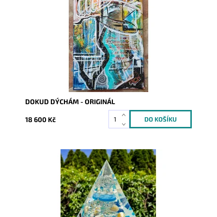
Dostupnost:
Skladem
Kód:
9283
DOKUD DÝCHÁM - ORIGINÁL
18 600 Kč
Dostupnost:
Skladem
Kód:
9348