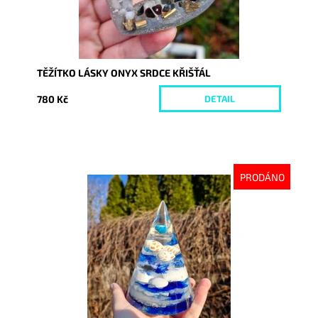
TĚŽÍTKO LÁSKY ONYX SRDCE KŘIŠŤÁL
780 Kč
DETAIL
PRODÁNO
Dostupnost:
Vyprodáno
Kód:
10034