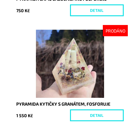
750 Kč
DETAIL
PRODÁNO
Dostupnost:
Vyprodáno
Kód:
9339
PYRAMIDA KYTIČKY S GRANÁTEM, FOSFORUJE
1 550 Kč
DETAIL