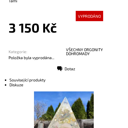
Tami
VYPRODÁNO
3 150 Kč
VŠECHNY ORGONITY
Kategorie:
DOHROMADY
Položka byla vyprodána...
Dotaz
Tisk
Související produkty
Diskuze
Dostupnost:
Skladem
Kód:
6245