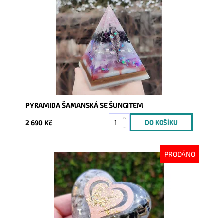
Dostupnost:
Skladem
Kód:
8042
PYRAMIDA ŠAMANSKÁ SE ŠUNGITEM
2 690 Kč
PRODÁNO
Dostupnost:
Vyprodáno
Kód:
9972