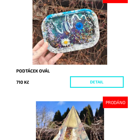
Dostupnost:
Vyprodáno
Kód:
7846
PODTÁCEK OVÁL
710 Kč
DETAIL
PRODÁNO
Dostupnost:
Vyprodáno
Kód:
8074