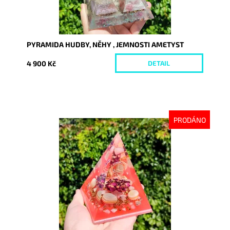
PYRAMIDA HUDBY, NĚHY , JEMNOSTI AMETYST
4 900 Kč
DETAIL
PRODÁNO
Dostupnost:
Vyprodáno
Kód:
9210