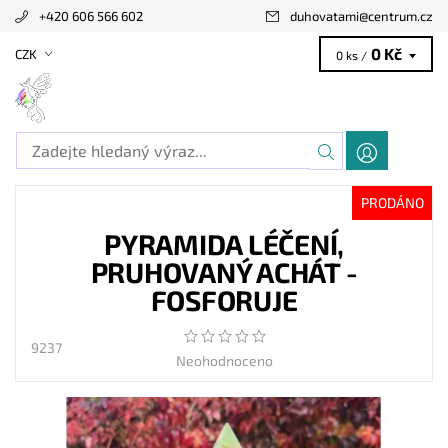
+420 606 566 602
duhovatami
@
centrum.cz
0 Kč
CZK
0 ks /
PRODÁNO
PYRAMIDA LÉČENÍ,
PRUHOVANÝ ACHÁT -
FOSFORUJE
9237
Neohodnoceno