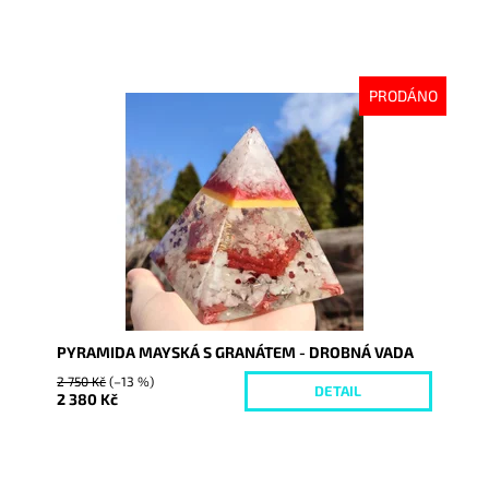
PRODÁNO
Dostupnost:
Vyprodáno
Kód:
6077
PYRAMIDA MAYSKÁ S GRANÁTEM - DROBNÁ VADA
2 750 Kč
(–13 %)
DETAIL
2 380 Kč