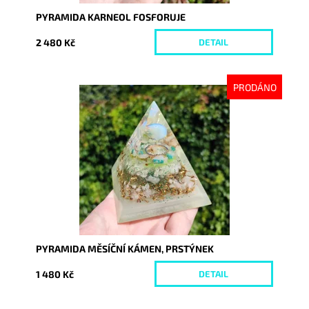
PYRAMIDA KARNEOL FOSFORUJE
2 480 Kč
DETAIL
PRODÁNO
Dostupnost:
Vyprodáno
Kód:
9224
PYRAMIDA MĚSÍČNÍ KÁMEN, PRSTÝNEK
1 480 Kč
DETAIL