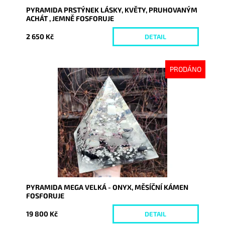
PYRAMIDA PRSTÝNEK LÁSKY, KVĚTY, PRUHOVANÝM
ACHÁT , JEMNĚ FOSFORUJE
2 650 Kč
DETAIL
PRODÁNO
Dostupnost:
Vyprodáno
Kód:
7789
PYRAMIDA MEGA VELKÁ - ONYX, MĚSÍČNÍ KÁMEN
FOSFORUJE
19 800 Kč
DETAIL