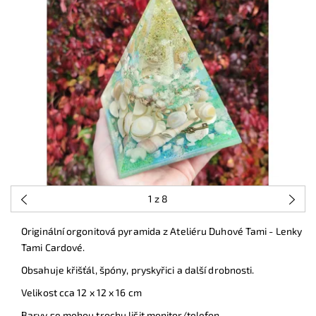
1
z 8
Originální orgonitová pyramida z Ateliéru Duhové Tami - Lenky
Tami Cardové.
Obsahuje křišťál, špóny, pryskyřici a další drobnosti.
Velikost cca 12 x 12 x 16 cm
Barvy se mohou trochu lišit monitor/telefon.