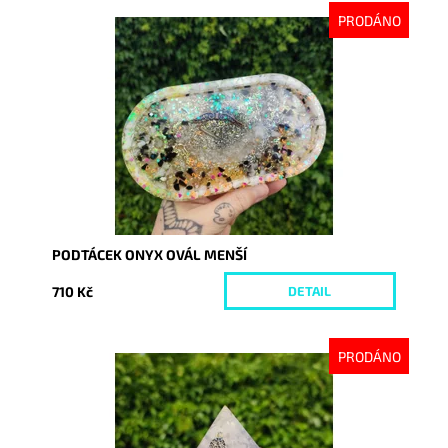
PRODÁNO
Dostupnost:
Vyprodáno
Kód:
9042
PODTÁCEK ONYX OVÁL MENŠÍ
710 Kč
DETAIL
PRODÁNO
Dostupnost:
Vyprodáno
Kód:
8719