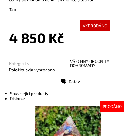
Tami
VYPRODÁNO
4 850 Kč
VŠECHNY ORGONITY
Kategorie:
DOHROMADY
Položka byla vyprodána...
Dotaz
Tisk
Související produkty
Diskuze
PRODÁNO
Dostupnost:
Vyprodáno
Kód:
9211