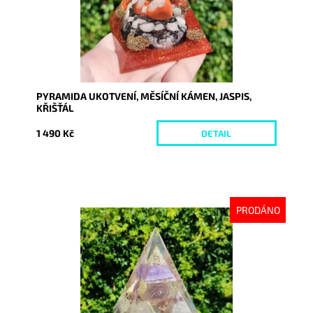
PYRAMIDA UKOTVENÍ, MĚSÍČNÍ KÁMEN, JASPIS,
KŘIŠŤÁL
1 490 Kč
DETAIL
PRODÁNO
Dostupnost:
Vyprodáno
Kód:
8766