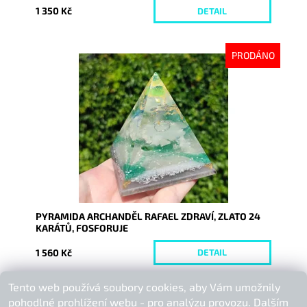
1 350 Kč
DETAIL
PRODÁNO
Dostupnost:
Vyprodáno
Kód:
9220
PYRAMIDA ARCHANDĚL RAFAEL ZDRAVÍ, ZLATO 24
KARÁTŮ, FOSFORUJE
1 560 Kč
DETAIL
Tento web používá soubory cookies, aby Vám umožnily
Buďte první, kdo napíše příspěvek k této položce.
pohodlné prohlížení webu - pro analýzu provozu. Dalším