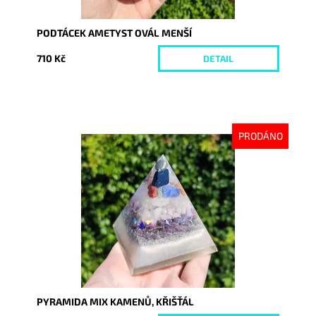
PODTÁCEK AMETYST OVÁL MENŠÍ
710 Kč
DETAIL
PRODÁNO
Dostupnost:
Vyprodáno
Kód:
9217
PYRAMIDA MIX KAMENŮ, KŘIŠŤÁL