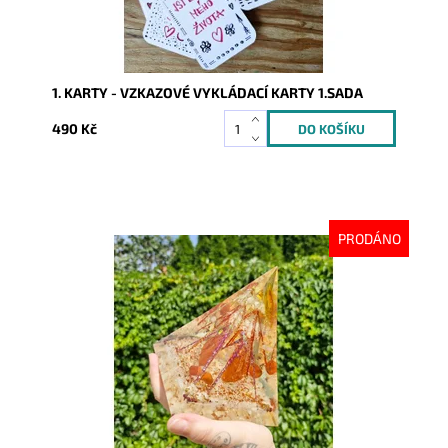
1. KARTY - VZKAZOVÉ VYKLÁDACÍ KARTY 1.SADA
490 Kč
PRODÁNO
Dostupnost:
Vyprodáno
Kód:
9378