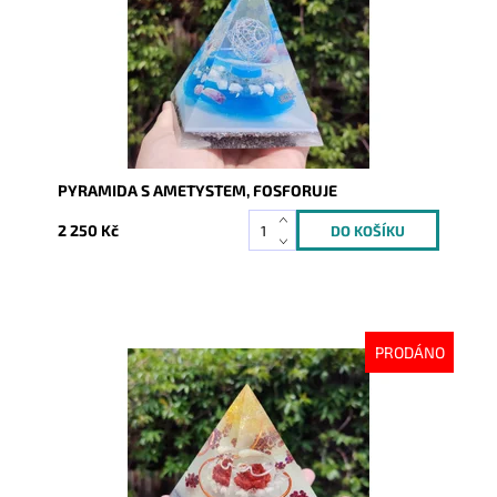
PYRAMIDA S AMETYSTEM, FOSFORUJE
2 250 Kč
PRODÁNO
Dostupnost:
Vyprodáno
Kód:
8663