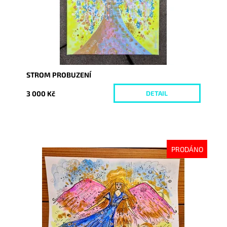
STROM PROBUZENÍ
3 000 Kč
DETAIL
PRODÁNO
Dostupnost:
Vyprodáno
Kód:
9977