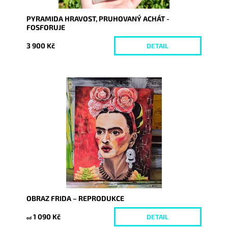
PYRAMIDA HRAVOST, PRUHOVANÝ ACHÁT -
FOSFORUJE
3 900 Kč
DETAIL
Dostupnost:
Skladem
Kód:
9195/REP
OBRAZ FRIDA – REPRODUKCE
1 090 Kč
DETAIL
od