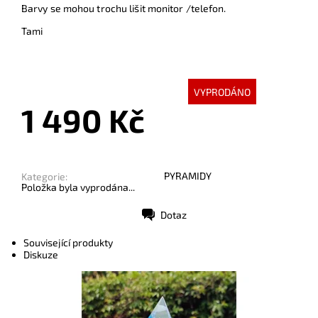
Barvy se mohou trochu lišit monitor /telefon.
Tami
VYPRODÁNO
1 490 Kč
PYRAMIDY
Kategorie:
Položka byla vyprodána...
Dotaz
Tisk
Související produkty
Diskuze
Dostupnost:
Skladem
Kód:
8664