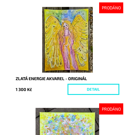
PRODÁNO
Dostupnost:
Vyprodáno
Kód:
9387
ZLATÁ ENERGIE AKVAREL - ORIGINÁL
1 300 Kč
DETAIL
PRODÁNO
Dostupnost:
Vyprodáno
Kód:
5880