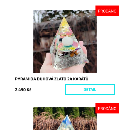
PRODÁNO
Dostupnost:
Vyprodáno
Kód:
9318
PYRAMIDA DUHOVÁ ZLATO 24 KARÁTŮ
2 490 Kč
DETAIL
PRODÁNO
Dostupnost:
Vyprodáno
Kód:
9258