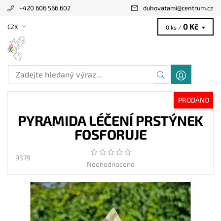
+420 606 566 602
duhovatami
@
centrum.cz
0 Kč
CZK
0 ks /
PRODÁNO
PYRAMIDA LÉČENÍ PRSTÝNEK
FOSFORUJE
9379
Neohodnoceno