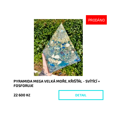
PRODÁNO
Dostupnost:
Vyprodáno
Kód:
9385
PYRAMIDA MEGA VELKÁ MOŘE, KŘIŠŤÁL - SVÍTÍCÍ +
FOSFORUJE
22 600 Kč
DETAIL