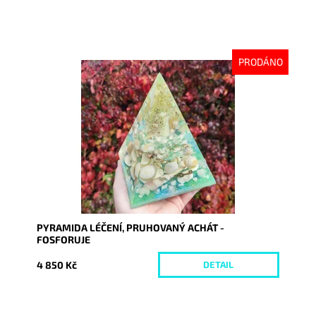
PRODÁNO
Dostupnost:
Vyprodáno
Kód:
9237
PYRAMIDA LÉČENÍ, PRUHOVANÝ ACHÁT -
FOSFORUJE
4 850 Kč
DETAIL