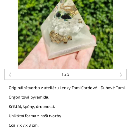
1
z 5
Originální tvorba z ateliéru Lenky Tami Cardové - Duhové Tami.
Orgonitová pyramida.
Křišťál, špóny, drobnosti.
Unikátní forma z naší tvorby.
Cca 7 x 7 x 8 cm.