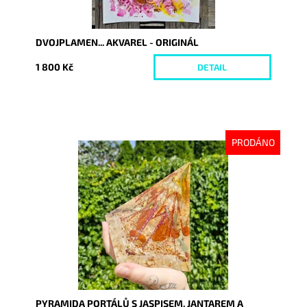
DVOJPLAMEN... AKVAREL - ORIGINÁL
1 800 Kč
DETAIL
PRODÁNO
Dostupnost:
Vyprodáno
Kód:
9378
PYRAMIDA PORTÁLŮ S JASPISEM, JANTAREM A