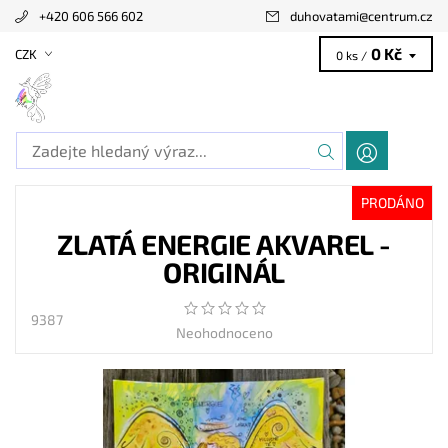
+420 606 566 602
duhovatami
@
centrum.cz
0 Kč
CZK
0 ks /
PRODÁNO
ZLATÁ ENERGIE AKVAREL -
ORIGINÁL
9387
Neohodnoceno