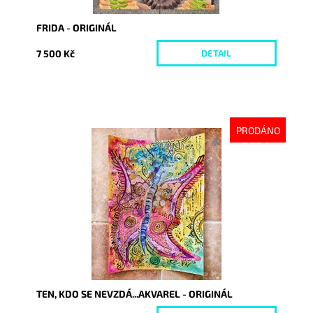
FRIDA - ORIGINÁL
7 500 Kč
DETAIL
PRODÁNO
Dostupnost:
Vyprodáno
Kód:
9372
TEN, KDO SE NEVZDÁ...AKVAREL - ORIGINÁL