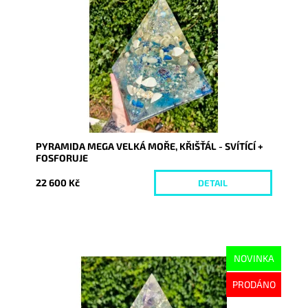
Dostupnost:
Vyprodáno
Kód:
9385
PYRAMIDA MEGA VELKÁ MOŘE, KŘIŠŤÁL - SVÍTÍCÍ +
FOSFORUJE
22 600 Kč
DETAIL
NOVINKA
Dostupnost:
Vyprodáno
PRODÁNO
Kód:
9380