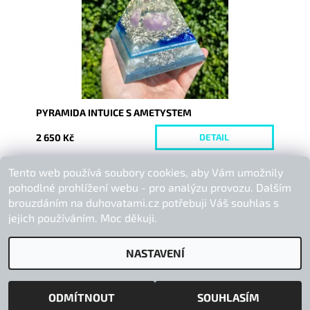
PYRAMIDA INTUICE S AMETYSTEM
2 650 Kč
DETAIL
Tento web používá soubory cookies, aby Vám umožnily
Buďte první, kdo napíše příspěvek k této položce.
pohodlné prohlížení webu - pro analýzu provozu. Dalším
Přidat komentář
brouzdáním na duhovatami.cz potřebuji Váš souhlas s
jejich používáním. Moc děkuji.
NASTAVENÍ
2026 © Duhová Tami, všechna práva vyhrazena
Vytvořil Shoptet
ODMÍTNOUT
SOUHLASÍM