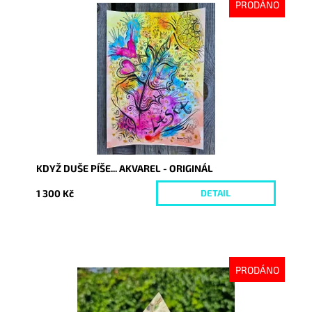
PRODÁNO
Dostupnost:
Vyprodáno
Kód:
9376
KDYŽ DUŠE PÍŠE... AKVAREL - ORIGINÁL
1 300 Kč
DETAIL
PRODÁNO
Dostupnost:
Vyprodáno
Kód:
9379