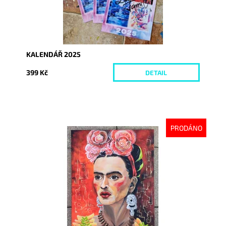
KALENDÁŘ 2025
399 Kč
DETAIL
PRODÁNO
Dostupnost:
Vyprodáno
Kód:
9044