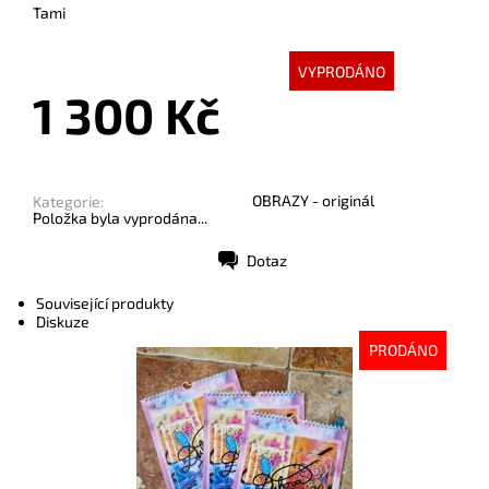
Tami
VYPRODÁNO
1 300 Kč
OBRAZY - originál
Kategorie:
Položka byla vyprodána...
Dotaz
Tisk
Související produkty
Diskuze
PRODÁNO
Dostupnost:
Vyprodáno
Kód:
9383