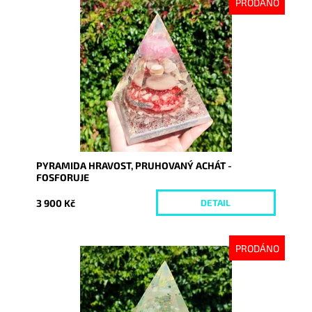
PRODÁNO
Dostupnost:
Vyprodáno
Kód:
9212
PYRAMIDA HRAVOST, PRUHOVANÝ ACHÁT -
FOSFORUJE
3 900 Kč
DETAIL
PRODÁNO
Dostupnost:
Vyprodáno
Kód:
8715