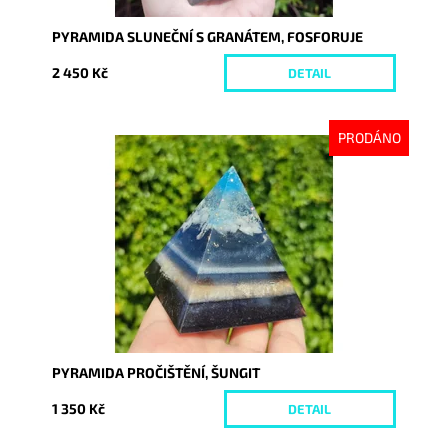
PYRAMIDA SLUNEČNÍ S GRANÁTEM, FOSFORUJE
2 450 Kč
DETAIL
PRODÁNO
Dostupnost:
Vyprodáno
Kód:
9187
PYRAMIDA PROČIŠTĚNÍ, ŠUNGIT
1 350 Kč
DETAIL