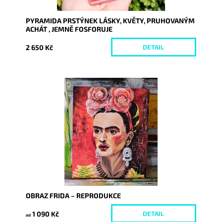
PYRAMIDA PRSTÝNEK LÁSKY, KVĚTY, PRUHOVANÝM
ACHÁT , JEMNĚ FOSFORUJE
2 650 Kč
DETAIL
Dostupnost:
Skladem
Kód:
9195/REP
OBRAZ FRIDA – REPRODUKCE
1 090 Kč
DETAIL
od