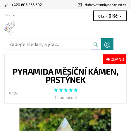
+420 606 566 602
duhovatami
@
centrum.cz
0 Kč
CZK
0 ks /
PRODÁNO
PYRAMIDA MĚSÍČNÍ KÁMEN,
PRSTÝNEK
9224
1 hodnocení