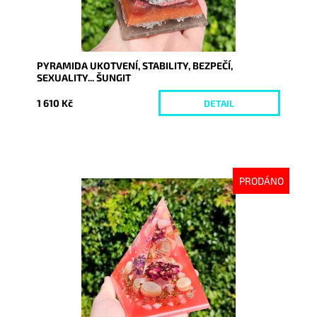
PYRAMIDA UKOTVENÍ, STABILITY, BEZPEČÍ,
SEXUALITY... ŠUNGIT
1 610 Kč
DETAIL
PRODÁNO
Dostupnost:
Vyprodáno
Kód:
9210