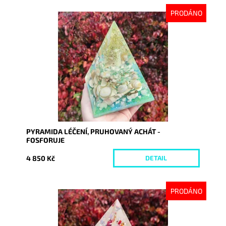
PRODÁNO
Dostupnost:
Vyprodáno
Kód:
9237
PYRAMIDA LÉČENÍ, PRUHOVANÝ ACHÁT -
FOSFORUJE
4 850 Kč
DETAIL
PRODÁNO
Dostupnost:
Vyprodáno
Kód:
9241