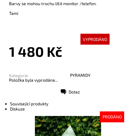
Barvy se mohou trochu lišit monitor /telefon.
Tami
VYPRODÁNO
1 480 Kč
PYRAMIDY
Kategorie:
Položka byla vyprodána...
Dotaz
Tisk
Související produkty
Diskuze
PRODÁNO
Dostupnost:
Vyprodáno
Kód:
8755