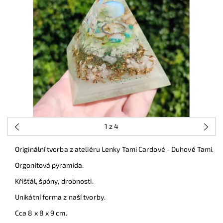
1
z 4
Originální tvorba z ateliéru Lenky Tami Cardové - Duhové Tami.
Orgonitová pyramida.
Křišťál, špóny, drobnosti.
Unikátní forma z naší tvorby.
Cca 8 x 8 x 9 cm.