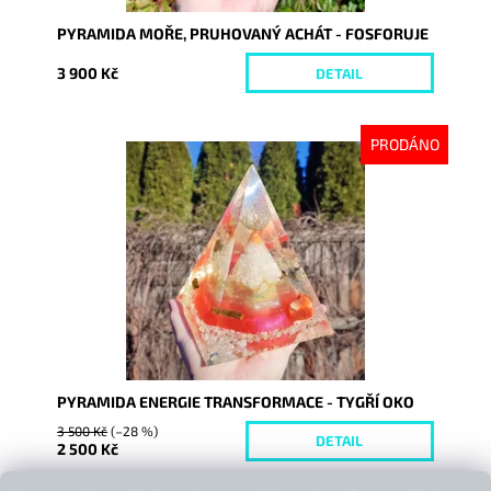
PYRAMIDA MOŘE, PRUHOVANÝ ACHÁT - FOSFORUJE
3 900 Kč
DETAIL
PRODÁNO
Dostupnost:
Vyprodáno
Kód:
9337
PYRAMIDA ENERGIE TRANSFORMACE - TYGŘÍ OKO
3 500 Kč
(–28 %)
DETAIL
2 500 Kč