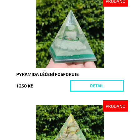
PRODÁNO
Dostupnost:
Vyprodáno
Kód:
8741
PYRAMIDA LÉČENÍ FOSFORUJE
1 250 Kč
DETAIL
PRODÁNO
Dostupnost:
Vyprodáno
Kód:
8714