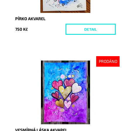
PÍRKO AKVAREL
750 Kč
DETAIL
PRODÁNO
Dostupnost:
Vyprodáno
Kód:
9035
VESMÍRNÁ LÁSKA AKVAREL