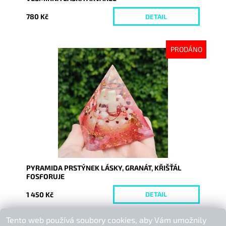
780 Kč
DETAIL
PRODÁNO
Dostupnost:
Vyprodáno
Kód:
9047
PYRAMIDA PRSTÝNEK LÁSKY, GRANÁT, KŘIŠŤÁL
FOSFORUJE
1 450 Kč
DETAIL
Tento web používá soubory cookies, aby Vám umožnily
Buďte první, kdo napíše příspěvek k této položce.