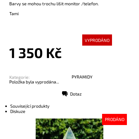
Barvy se mohou trochu lišit monitor /telefon.
Tami
VYPRODÁNO
1 350 Kč
PYRAMIDY
Kategorie:
Položka byla vyprodána...
Dotaz
Tisk
Související produkty
Diskuze
PRODÁNO
Dostupnost:
Vyprodáno
Kód:
8740