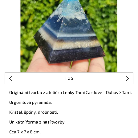
1
z 5
Originální tvorba z ateliéru Lenky Tami Cardové - Duhové Tami.
Orgonitová pyramida.
Křišťál, špóny, drobnosti.
Unikátní forma z naší tvorby.
Cca 7 x 7 x 8 cm.