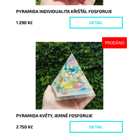
PYRAMIDA INDIVIDUALITA KŘIŠŤÁL FOSFORUJE
1 290 Kč
DETAIL
PRODÁNO
Dostupnost:
Vyprodáno
Kód:
8731
PYRAMIDA KVĚTY, JEMNĚ FOSFORUJE
2 750 Kč
DETAIL