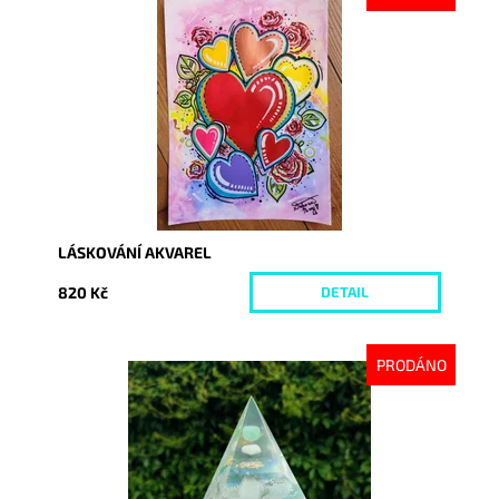
Dostupnost:
Vyprodáno
Kód:
8735
LÁSKOVÁNÍ AKVAREL
820 Kč
DETAIL
PRODÁNO
Dostupnost:
Vyprodáno
Kód:
8749