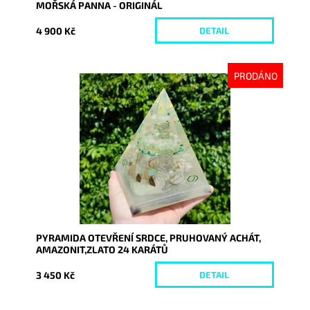
MOŘSKÁ PANNA - ORIGINÁL
4 900 Kč
DETAIL
PRODÁNO
Dostupnost:
Vyprodáno
Kód:
8715
PYRAMIDA OTEVŘENÍ SRDCE, PRUHOVANÝ ACHÁT,
AMAZONIT,ZLATO 24 KARÁTŮ
3 450 Kč
DETAIL