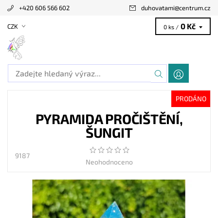
+420 606 566 602
duhovatami
@
centrum.cz
0 Kč
CZK
0 ks /
PRODÁNO
PYRAMIDA PROČIŠTĚNÍ,
ŠUNGIT
9187
Neohodnoceno