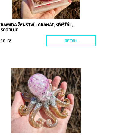
RAMIDA ŽENSTVÍ - GRANÁT, KŘIŠŤÁL,
OSFORUJE
150 Kč
DETAIL
stupnost:
Skladem
d:
10138