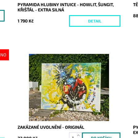
PYRAMIDA HLUBINY INTUICE - HOWLIT, ŠUNGIT,
TĚ
KŘIŠŤÁL - EXTRA SILNÁ
88
1 790 Kč
DETAIL
ÁNO
Dostupnost:
Skladem
Do
Kód:
10290
Kó
ZAKÁZANÉ UVOLNĚNÍ - ORIGINÁL
PY
EX