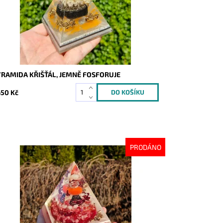
YRAMIDA KŘIŠŤÁL, JEMNĚ FOSFORUJE
650 Kč
PRODÁNO
stupnost:
Vyprodáno
d:
10113