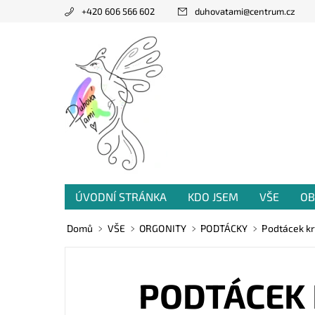
+420 606 566 602
duhovatami
@
centrum.cz
ÚVODNÍ STRÁNKA
KDO JSEM
VŠE
OB
PRODANÁ TVORBA
VZKAZY OD VÁS
Domů
VŠE
ORGONITY
PODTÁCKY
Podtácek kry
PODTÁCEK 