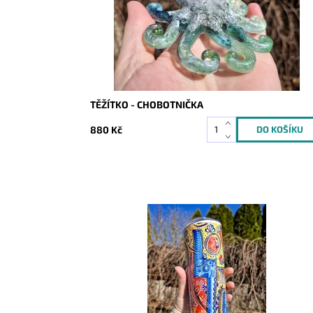
TĚŽÍTKO - CHOBOTNIČKA
880 Kč
Dostupnost:
Skladem
Kód:
10133