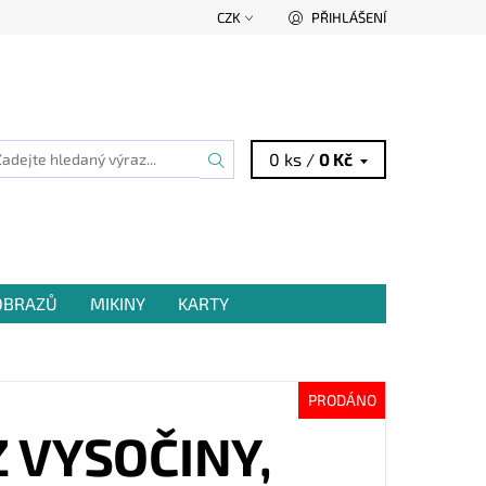
CZK
PŘIHLÁŠENÍ
0 ks /
0 Kč
 OBRAZŮ
MIKINY
KARTY
PRODÁNO
 VYSOČINY,