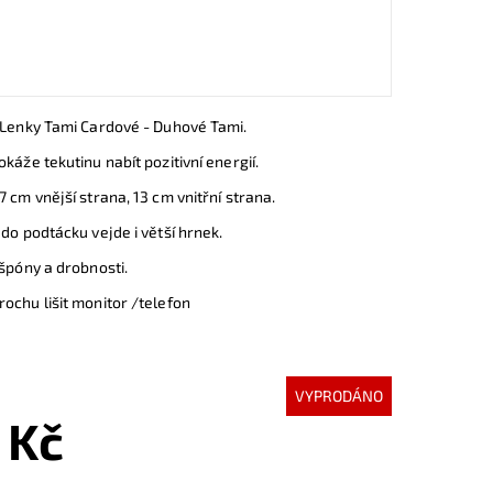
 Lenky Tami Cardové - Duhové Tami.
káže tekutinu nabít pozitivní energií.
7 cm vnější strana, 13 cm vnitřní strana.
 do podtácku vejde i větší hrnek.
 špóny a drobnosti.
ochu lišit monitor /telefon
VYPRODÁNO
 Kč