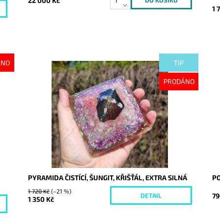
22 000 Kč
1 
ÁNO
TIP
Dostupnost:
Vyprodáno
Do
PRODÁNO
Kód:
10244
Kó
PYRAMIDA ČISTÍCÍ, ŠUNGIT, KŘIŠŤÁL, EXTRA SILNÁ
PO
1 720 Kč
(–21 %)
79
DETAIL
1 350 Kč