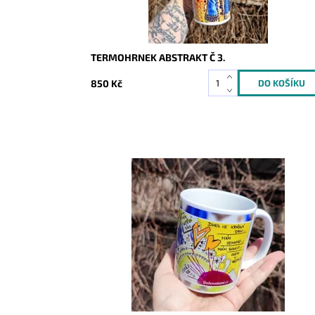
TERMOHRNEK ABSTRAKT Č 3.
850 Kč
Dostupnost:
Skladem
Kód:
8378