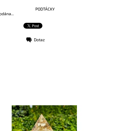
PODTÁCKY
odána...
Dotaz
stupnost:
Skladem
d:
10289