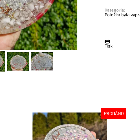
Kategorie:
Položka byla vypr
Tisk
PRODÁNO
Dostupnost:
Vyprodáno
Do
Kód:
10125
Kó