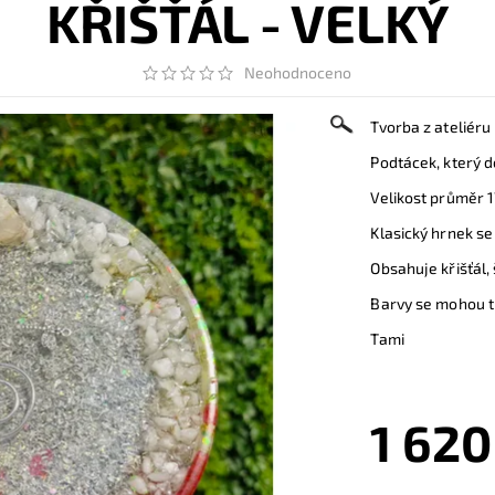
KŘIŠŤÁL - VELKÝ
Neohodnoceno
Tvorba z ateliéru
Podtácek, který do
Velikost průměr 1
Klasický hrnek se
Obsahuje křišťál,
Barvy se mohou tr
Tami
1 620