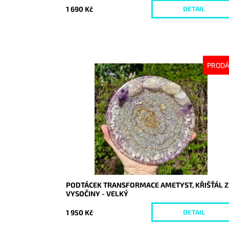
1 690 Kč
DETAIL
PROD
Dostupnost:
Vyprodáno
Kód:
10238
PODTÁCEK TRANSFORMACE AMETYST, KŘIŠŤÁL Z
VYSOČINY - VELKÝ
1 950 Kč
DETAIL