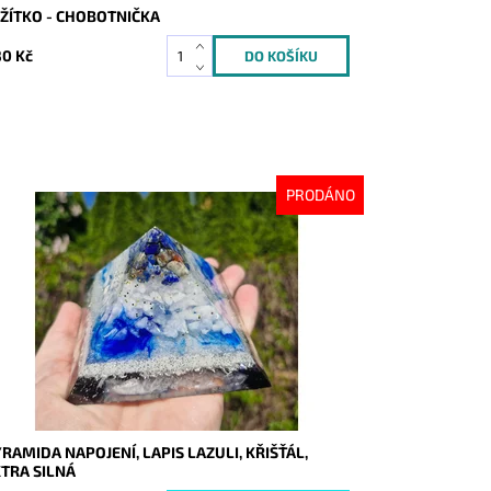
ŽÍTKO - CHOBOTNIČKA
0 Kč
PRODÁNO
stupnost:
Vyprodáno
d:
10237
RAMIDA NAPOJENÍ, LAPIS LAZULI, KŘIŠŤÁL,
TRA SILNÁ