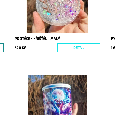
PODTÁCEK KŘIŠŤÁL - MALÝ
P
520 Kč
1 
DETAIL
Dostupnost:
Skladem
Do
Kód:
10023
Kó