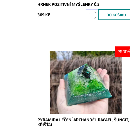
HRNEK POZITIVNÍ MYŠLENKY Č.3
369 Kč
PROD
Dostupnost:
Vyprodáno
Kód:
10162
PYRAMIDA LÉČENÍ ARCHANDĚL RAFAEL, ŠUNGIT,
KŘIŠŤÁL