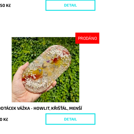
750 Kč
DETAIL
PRODÁNO
stupnost:
Vyprodáno
d:
10292
DTÁCEK VÁŽKA - HOWLIT, KŘIŠŤÁL, MENŠÍ
0 Kč
DETAIL