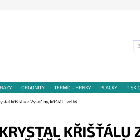
RAZY
ORGONITY
TERMO - HRNKY
PLACKY
TISK
stal křišťálu z Vysočiny, křišťál - velký
KRYSTAL KŘIŠŤÁLU Z