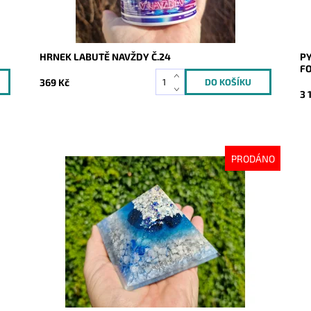
HRNEK LABUTĚ NAVŽDY Č.24
PY
F
369 Kč
3 
PRODÁNO
Dostupnost:
Vyprodáno
Do
Kód:
10287
Kó