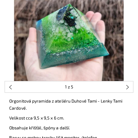
1
z 5
Orgonitová pyramida z ateliéru Duhové Tami - Lenky Tami
Cardové.
Velikost cca 9,5 x 9,5 x 6 cm.
Obsahuje křišťál, špóny a další.
Barvy se mohou trochu lišit monitor /telefon.