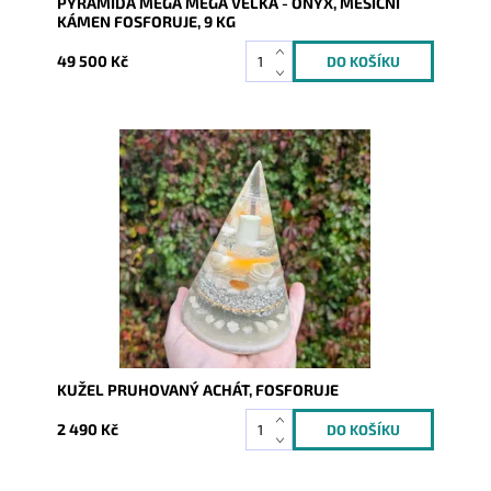
PYRAMIDA MEGA MEGA VELKÁ - ONYX, MĚSÍČNÍ
KÁMEN FOSFORUJE, 9 KG
49 500 Kč
Dostupnost:
Skladem
Kód:
9960
KUŽEL PRUHOVANÝ ACHÁT, FOSFORUJE
2 490 Kč