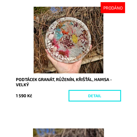
PRODÁNO
Dostupnost:
Vyprodáno
Kód:
10135
PODTÁCEK GRANÁT, RŮŽENÍN, KŘIŠŤÁL, HAMSA -
VELKÝ
1 590 Kč
DETAIL