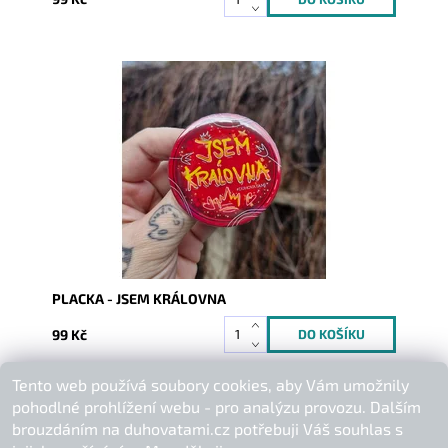
Dostupnost:
Skladem
Kód:
10150
PLACKA - JSEM KRÁLOVNA
99 Kč
Tento web používá soubory cookies, aby Vám umožnily
Buďte první, kdo napíše příspěvek k této položce.
pohodlné prohlížení webu - pro analýzu provozu. Dalším
Přidat komentář
brouzdáním na duhovatami.cz potřebuji Váš souhlas s