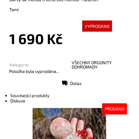
Tami
VYPRODÁNO
1 690 Kč
VŠECHNY ORGONITY
Kategorie:
DOHROMADY
Položka byla vyprodána...
Dotaz
Tisk
Související produkty
Diskuze
PRODÁNO
Dostupnost:
Vyprodáno
Kód:
10141