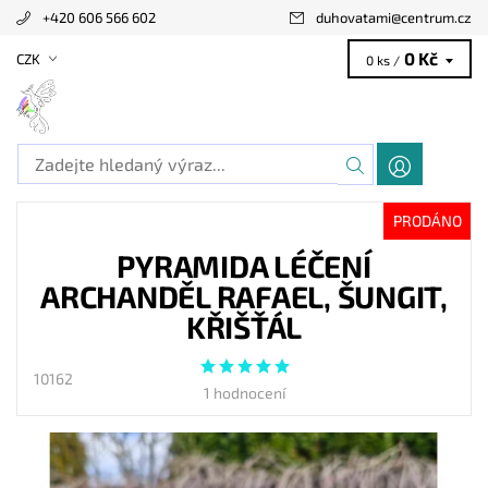
+420 606 566 602
duhovatami
@
centrum.cz
0 Kč
CZK
0 ks /
PRODÁNO
PYRAMIDA LÉČENÍ
ARCHANDĚL RAFAEL, ŠUNGIT,
KŘIŠŤÁL
10162
1 hodnocení