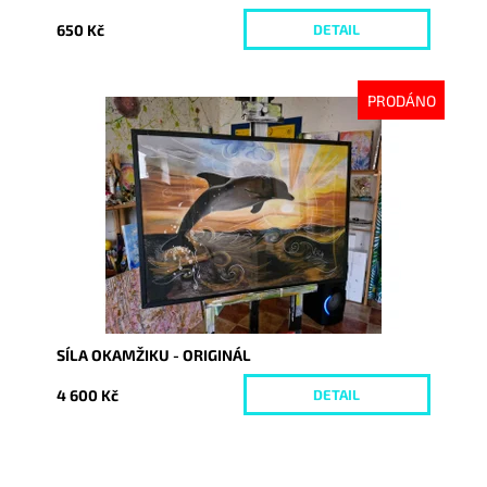
650 Kč
DETAIL
PRODÁNO
Dostupnost:
Vyprodáno
Kód:
10073
SÍLA OKAMŽIKU - ORIGINÁL
4 600 Kč
DETAIL