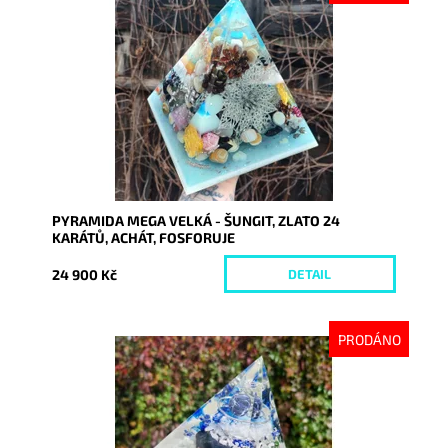
Dostupnost:
Vyprodáno
Kód:
8363
PYRAMIDA MEGA VELKÁ - ŠUNGIT, ZLATO 24
KARÁTŮ, ACHÁT, FOSFORUJE
24 900 Kč
DETAIL
PRODÁNO
Dostupnost:
Vyprodáno
Kód:
9958