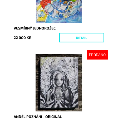
VESMÍRNÝ JEDNOROŽEC
22 000 Kč
DETAIL
PRODÁNO
Dostupnost:
Vyprodáno
Kód:
10071
ANDĚL POZNÁNÍ - ORIGINÁL