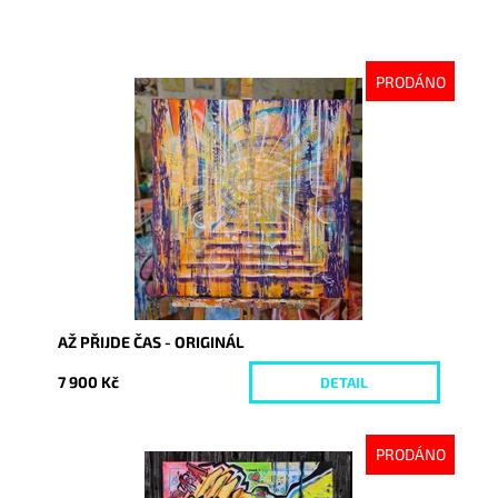
PRODÁNO
Dostupnost:
Vyprodáno
Kód:
10210
AŽ PŘIJDE ČAS - ORIGINÁL
7 900 Kč
DETAIL
PRODÁNO
Dostupnost:
Vyprodáno