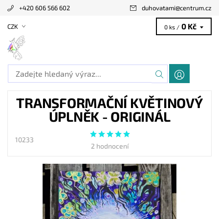
+420 606 566 602
duhovatami
@
centrum.cz
0 Kč
CZK
0 ks /
TRANSFORMAČNÍ KVĚTINOVÝ
ÚPLNĚK - ORIGINÁL
10233
2 hodnocení