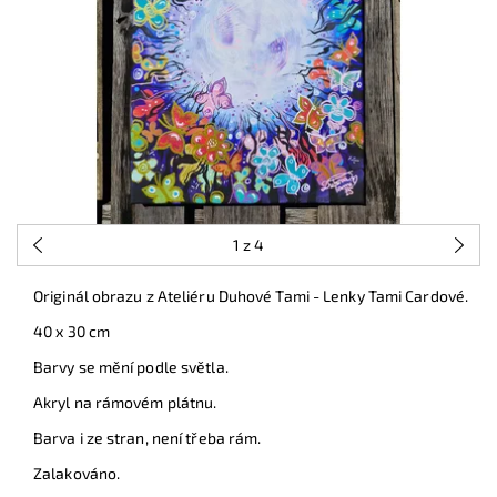
1
z 4
Originál obrazu z Ateliéru Duhové Tami - Lenky Tami Cardové.
40 x 30 cm
Barvy se mění podle světla.
Akryl na rámovém plátnu.
Barva i ze stran, není třeba rám.
Zalakováno.