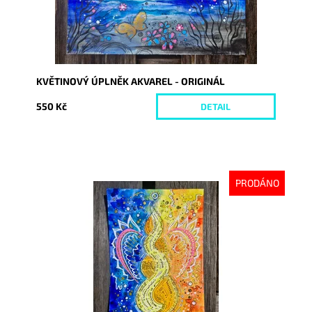
KVĚTINOVÝ ÚPLNĚK AKVAREL - ORIGINÁL
550 Kč
DETAIL
PRODÁNO
Dostupnost:
Vyprodáno
Kód:
10229