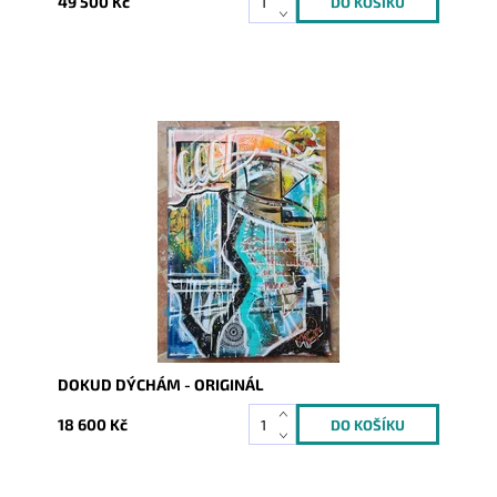
49 500 Kč
Dostupnost:
Skladem
Kód:
9283
DOKUD DÝCHÁM - ORIGINÁL
18 600 Kč