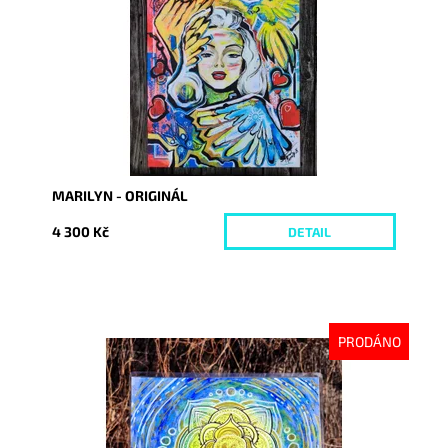
Kód:
8673
MARILYN - ORIGINÁL
4 300 Kč
DETAIL
PRODÁNO
Dostupnost:
Vyprodáno
Kód:
9260