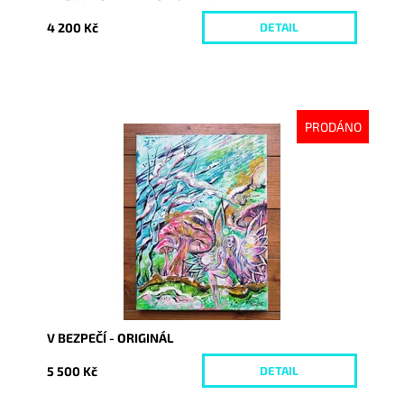
4 200 Kč
DETAIL
PRODÁNO
Dostupnost:
Vyprodáno
Kód:
9312
V BEZPEČÍ - ORIGINÁL
5 500 Kč
DETAIL