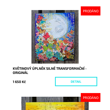
PRODÁNO
Dostupnost:
Vyprodáno
Kód:
10224
KVĚTINOVÝ ÚPLNĚK SILNĚ TRANSFORMAČNÍ -
ORIGINÁL
1 650 Kč
DETAIL
PRODÁNO
Dostupnost:
Vyprodáno
Kód:
10226