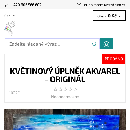
+420 606 566 602
duhovatami
@
centrum.cz
0 Kč
CZK
0 ks /
PRODÁNO
KVĚTINOVÝ ÚPLNĚK AKVAREL
- ORIGINÁL
10227
Neohodnoceno