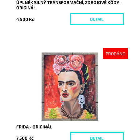
ÚPLNĚK SILNÝ TRANSFORMAČNÍ, ZDROJOVÉ KÓDY -
ORIGINÁL
4 500 Kč
DETAIL
PRODÁNO
Dostupnost:
Vyprodáno
Kód:
9044
FRIDA - ORIGINÁL
7 500 Kč
DETAIL