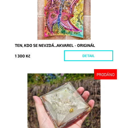
TEN, KDO SE NEVZDÁ...AKVAREL - ORIGINÁL
1 300 Kč
DETAIL
PRODÁNO
Dostupnost:
Vyprodáno
Kód:
10214