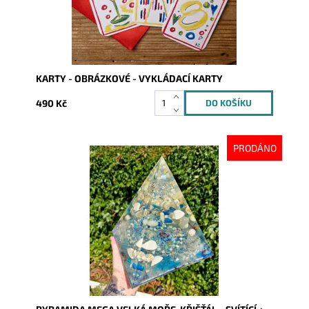
KARTY - OBRÁZKOVÉ - VYKLÁDACÍ KARTY
490 Kč
PRODÁNO
Dostupnost:
Vyprodáno
Kód:
9385