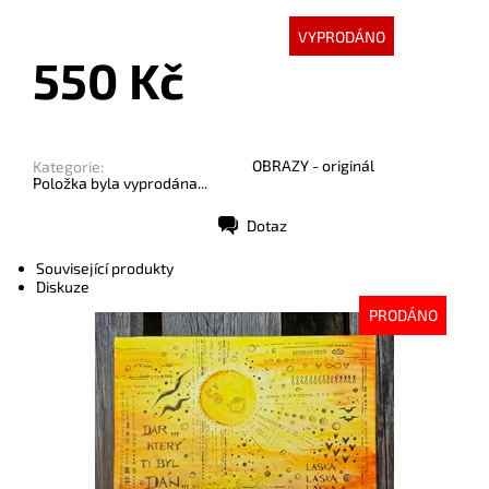
VYPRODÁNO
550 Kč
OBRAZY - originál
Kategorie:
Položka byla vyprodána...
Dotaz
Tisk
Související produkty
Diskuze
PRODÁNO
Dostupnost:
Vyprodáno
Kód:
10226