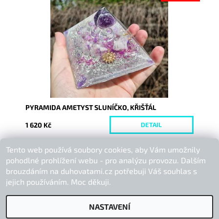
Dostupnost:
Vyprodáno
Kód:
10230
PYRAMIDA AMETYST SLUNÍČKO, KŘIŠŤÁL
1 620 Kč
DETAIL
Tento web používá soubory cookies, aby Vám umožnily
Buďte první, kdo napíše příspěvek k této položce.
pohodlné prohlížení webu - pro analýzu provozu. Dalším
Přidat komentář
brouzdáním na duhovatami.cz potřebuji Váš souhlas s
jejich používáním. Moc děkuji.
NASTAVENÍ
2026 © Duhová Tami, všechna práva vyhrazena