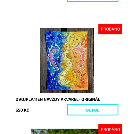
PRODÁNO
Dostupnost:
Vyprodáno
Kód:
10229
DVOJPLAMEN NAVŽDY AKVAREL- ORIGINÁL
650 Kč
DETAIL
PRODÁNO