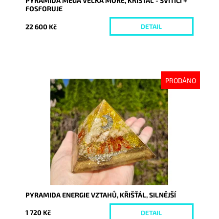
PYRAMIDA MEGA VELKÁ MOŘE, KŘIŠŤÁL - SVÍTÍCÍ +
FOSFORUJE
22 600 Kč
DETAIL
PRODÁNO
Dostupnost:
Vyprodáno
Kód:
10228
PYRAMIDA ENERGIE VZTAHŮ, KŘIŠŤÁL, SILNĚJŠÍ
1 720 Kč
DETAIL