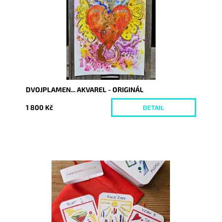
DVOJPLAMEN... AKVAREL - ORIGINÁL
1 800 Kč
DETAIL
Dostupnost:
Skladem
Kód:
9371