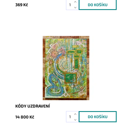
369 Kč
Dostupnost:
Skladem
Kód:
9360
KÓDY UZDRAVENÍ
14 800 Kč