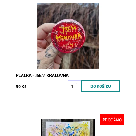
Dostupnost:
Skladem
Kód:
10150
PLACKA - JSEM KRÁLOVNA
99 Kč
PRODÁNO
Dostupnost:
Vyprodáno
Kód:
9382