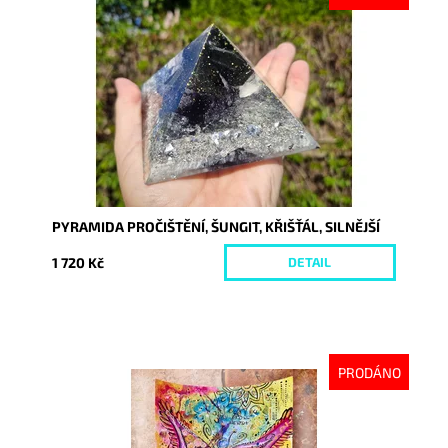
Dostupnost:
Vyprodáno
Kód:
10225
PYRAMIDA PROČIŠTĚNÍ, ŠUNGIT, KŘIŠŤÁL, SILNĚJŠÍ
1 720 Kč
DETAIL
PRODÁNO
Dostupnost:
Vyprodáno
Kód:
9372