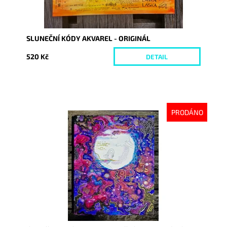
SLUNEČNÍ KÓDY AKVAREL - ORIGINÁL
520 Kč
DETAIL
PRODÁNO
Dostupnost:
Vyprodáno
Kód:
10223