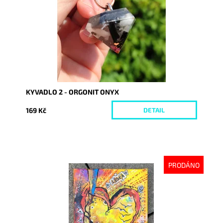
Kód:
4798
KYVADLO 2 - ORGONIT ONYX
169 Kč
DETAIL
PRODÁNO
Dostupnost:
Vyprodáno
Kód:
5070