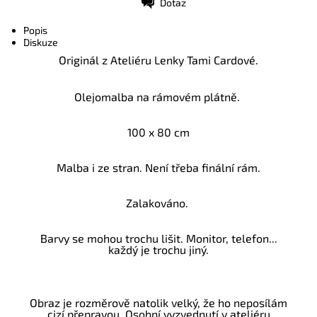
Dotaz
Tisk
Popis
Diskuze
Originál z Ateliéru Lenky Tami Cardové.
Olejomalba na rámovém plátně.
100 x 80 cm
Malba i ze stran. Není třeba finální rám.
Zalakováno.
Barvy se mohou trochu lišit. Monitor, telefon...
každý je trochu jiný.
Obraz je rozměrově natolik velký, že ho neposílám
cizí přepravou. Osobní vyzvednutí v ateliéru