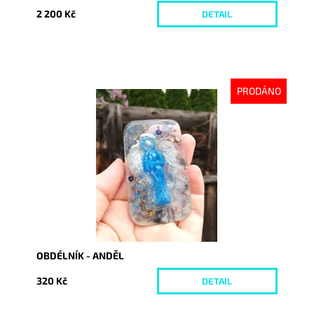
2 200 Kč
DETAIL
PRODÁNO
Dostupnost:
Vyprodáno
Kód:
3821
OBDÉLNÍK - ANDĚL
320 Kč
DETAIL