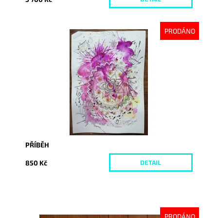
PRODÁNO
Dostupnost:
Vyprodáno
Kód:
2381
PŘÍBĚH
850 Kč
DETAIL
PRODÁNO