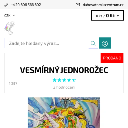
+420 606 566 602
duhovatami
@
centrum.cz
0 Kč
CZK
0 ks /
PRODÁNO
VESMÍRNÝ JEDNOROŽEC
1037
2 hodnocení