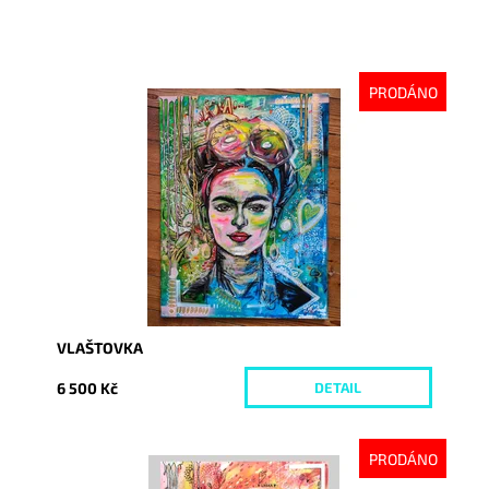
PRODÁNO
Dostupnost:
Vyprodáno
Kód:
6100
VLAŠTOVKA
6 500 Kč
DETAIL
PRODÁNO