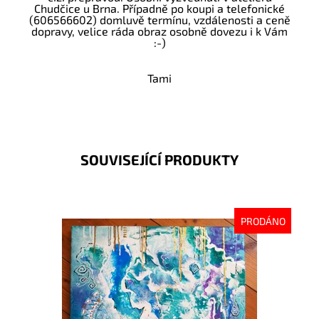
Chudčice u Brna. Případně po koupi a telefonické
(606566602) domluvě termínu, vzdálenosti a ceně
dopravy, velice ráda obraz osobně dovezu i k Vám
:-)
Tami
SOUVISEJÍCÍ PRODUKTY
PRODÁNO
Dostupnost:
Vyprodáno
Kód:
1916