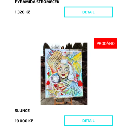
PYRAMIDA STROMEČEK
1 320 Kč
DETAIL
PRODÁNO
Dostupnost:
Vyprodáno
Kód:
5838
SLUNCE
19 000 Kč
DETAIL