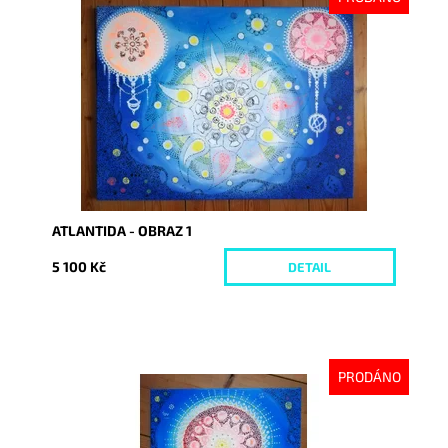
Dostupnost:
Vyprodáno
Kód:
2612
ATLANTIDA - OBRAZ 1
5 100 Kč
DETAIL
PRODÁNO
Dostupnost:
Vyprodáno
Kód:
2618