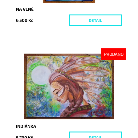
NA VLNĚ
6 500 Kč
DETAIL
PRODÁNO
Dostupnost:
Vyprodáno
Kód:
1379
INDIÁNKA
5 700 Kč
DETAIL