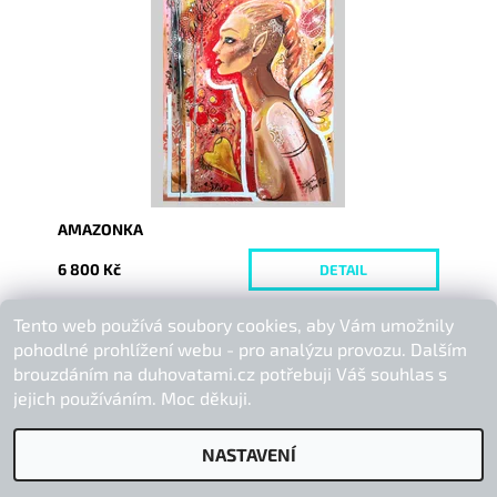
Dostupnost:
Vyprodáno
Kód:
6688
AMAZONKA
6 800 Kč
DETAIL
Tento web používá soubory cookies, aby Vám umožnily
Buďte první, kdo napíše příspěvek k této položce.
pohodlné prohlížení webu - pro analýzu provozu. Dalším
Přidat komentář
brouzdáním na duhovatami.cz potřebuji Váš souhlas s
jejich používáním. Moc děkuji.
NASTAVENÍ
2026 © Duhová Tami, všechna práva vyhrazena