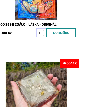
CO SE MI ZDÁLO - LÁSKA - ORIGINÁL
 000 Kč
PRODÁNO
stupnost:
Vyprodáno
d:
10214