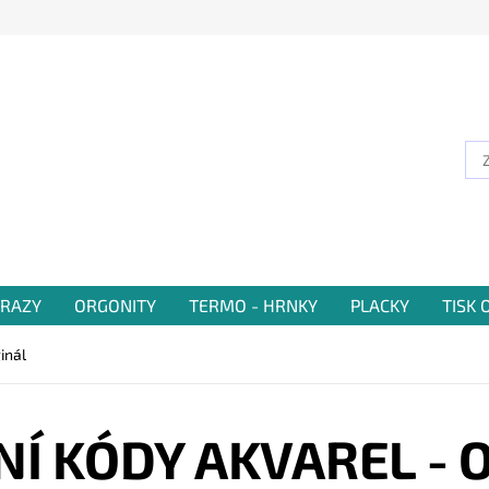
RAZY
ORGONITY
TERMO - HRNKY
PLACKY
TISK
inál
Í KÓDY AKVAREL - 