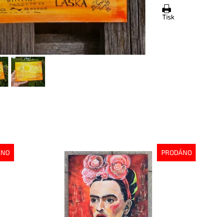
Tisk
ÁNO
PRODÁNO
Dostupnost:
Vyprodáno
Do
Kód:
9044
Kó