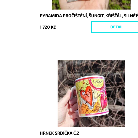
PYRAMIDA PROČIŠTĚNÍ, ŠUNGIT, KŘIŠŤÁL, SILNĚJ
1 720 Kč
DETAIL
Dostupnost:
Skladem
Kód:
8377
HRNEK SRDÍČKA Č.2