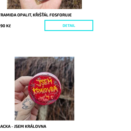
RAMIDA OPALIT, KŘIŠŤÁL FOSFORUJE
590 Kč
DETAIL
stupnost:
Skladem
d:
10150
LACKA - JSEM KRÁLOVNA