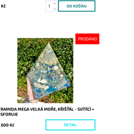
 Kč
PRODÁNO
stupnost:
Vyprodáno
d:
9385
RAMIDA MEGA VELKÁ MOŘE, KŘIŠŤÁL - SVÍTÍCÍ +
OSFORUJE
 600 Kč
DETAIL