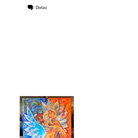
Dotaz
stupnost:
Skladem
d:
10220