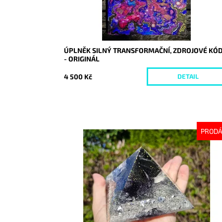
ÚPLNĚK SILNÝ TRANSFORMAČNÍ, ZDROJOVÉ KÓ
- ORIGINÁL
4 500 Kč
DETAIL
PROD
Dostupnost:
Vyprodáno
Kód:
10225