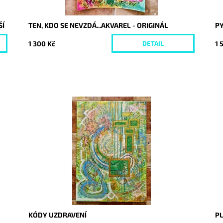
ŠÍ
TEN, KDO SE NEVZDÁ...AKVAREL - ORIGINÁL
PY
1 300 Kč
1 
DETAIL
Dostupnost:
Skladem
Do
Kód:
9360
Kó
KÓDY UZDRAVENÍ
P