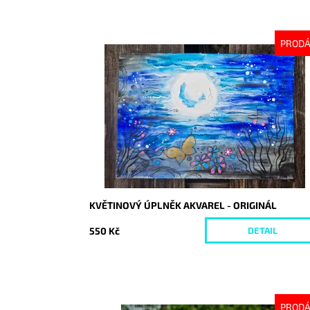
PROD
Dostupnost:
Vyprodáno
Kód:
10227
KVĚTINOVÝ ÚPLNĚK AKVAREL - ORIGINÁL
550 Kč
DETAIL
PROD