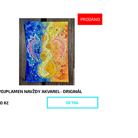
PRODÁNO
stupnost:
Vyprodáno
d:
10229
VOJPLAMEN NAVŽDY AKVAREL- ORIGINÁL
0 Kč
DETAIL