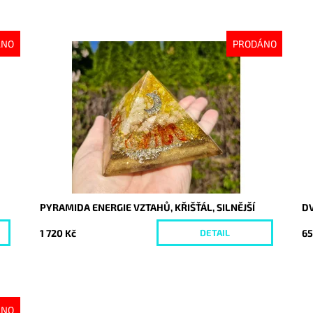
ÁNO
PRODÁNO
Dostupnost:
Vyprodáno
Do
Kód:
10228
Kó
PYRAMIDA ENERGIE VZTAHŮ, KŘIŠŤÁL, SILNĚJŠÍ
D
1 720 Kč
65
DETAIL
ÁNO