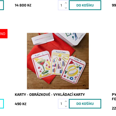
14 800 Kč
99
ÁNO
Dostupnost:
Skladem
Do
Kód:
9371
Kó
KARTY - OBRÁZKOVÉ - VYKLÁDACÍ KARTY
PY
F
490 Kč
22