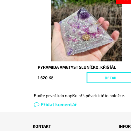
Dostupnost:
Vyprodáno
Kód:
10230
PYRAMIDA AMETYST SLUNÍČKO, KŘIŠŤÁL
1 620 Kč
DETAIL
Buďte první, kdo napíše příspěvek k této položce.
Přidat komentář
KONTAKT
INFOR