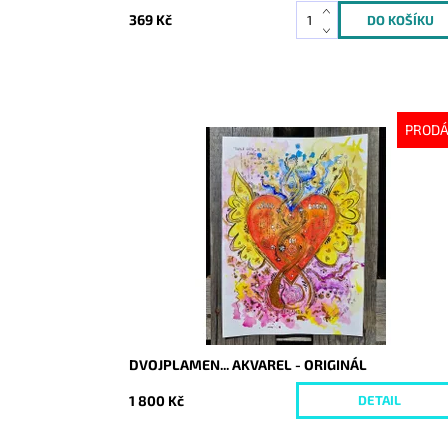
369 Kč
PROD
Dostupnost:
Vyprodáno
Kód:
9382
DVOJPLAMEN... AKVAREL - ORIGINÁL
1 800 Kč
DETAIL