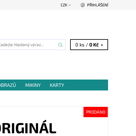
CZK
PŘIHLÁŠENÍ
0 ks /
0 Kč
 OBRAZŮ
MIKINY
KARTY
PRODÁNO
ORIGINÁL