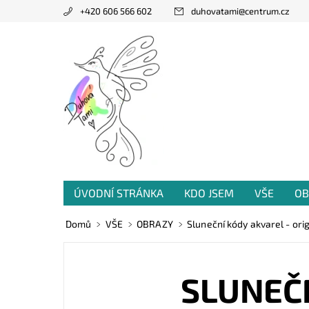
+420 606 566 602
duhovatami
@
centrum.cz
ÚVODNÍ STRÁNKA
KDO JSEM
VŠE
OB
PRODANÁ TVORBA
VZKAZY OD VÁS
Domů
VŠE
OBRAZY
Sluneční kódy akvarel - orig
SLUNEČN