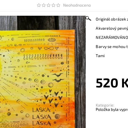
Neohodnoceno
Originál obrázek 
Akvarelový pevný p
NEZARÁMOVÁNO
Barvy se mohou tr
Tami
520 
Kategorie:
Položka byla vypr