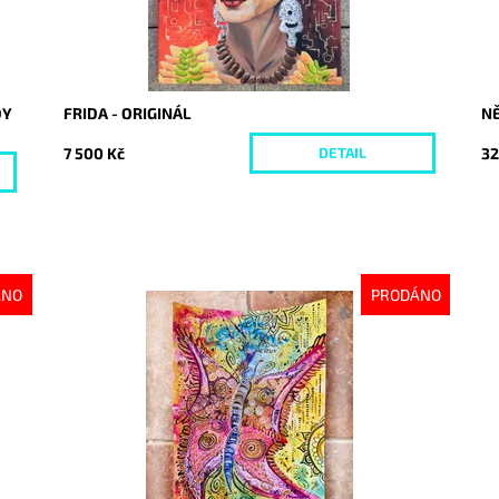
DY
FRIDA - ORIGINÁL
NĚ
7 500 Kč
32
DETAIL
ÁNO
PRODÁNO
Dostupnost:
Vyprodáno
Do
Kód:
9372
Kó