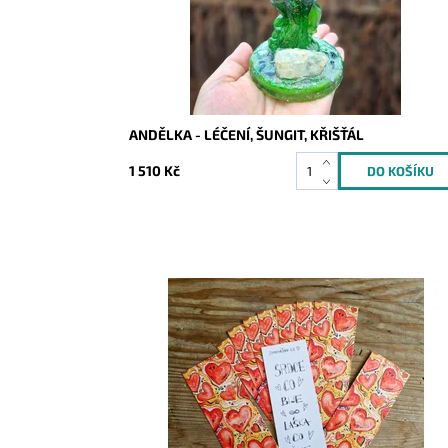
ANDĚLKA - LÉČENÍ, ŠUNGIT, KŘIŠŤÁL
1 510 Kč
Dostupnost:
1
Kód:
9900