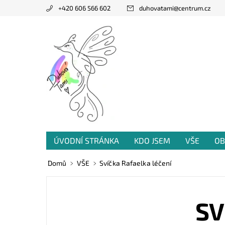
+420 606 566 602
duhovatami
@
centrum.cz
ÚVODNÍ STRÁNKA
KDO JSEM
VŠE
OB
PRODANÁ TVORBA
VZKAZY OD VÁS
Domů
VŠE
Svíčka Rafaelka léčení
SV