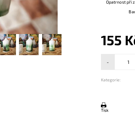
Opatrnost při 
Bar
155 K
-
Kategorie:
Tisk