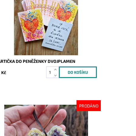
stupnost:
Skladem
d:
9924
ARTIČKA DO PENĚŽENKY DVOJPLAMEN
 Kč
PRODÁNO
stupnost:
Vyprodáno
d:
10450