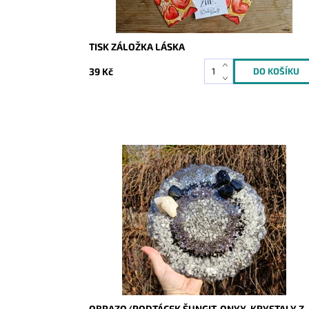
TISK ZÁLOŽKA LÁSKA
39 Kč
Dostupnost:
Skladem
Kód:
10002
OBRAZO/PODTÁCEK ŠUNGIT, ONYX, KRYSTALY Z