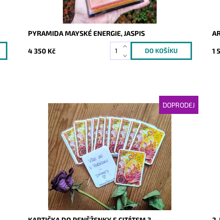
PYRAMIDA MAYSKÉ ENERGIE, JASPIS
AR
4 350 Kč
1 
DOPRODEJ
Dostupnost:
Vyprodáno
Do
Kód:
5187
Kó
KARTIČKA DO PENĚŽENKY S CITÁTEM 3.
2.