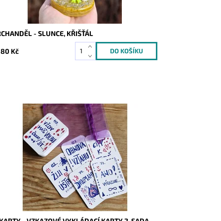
CHANDĚL - SLUNCE, KŘIŠŤÁL
580 Kč
stupnost:
Skladem
d:
9925
 KARTY - VZKAZOVÉ VYKLÁDACÍ KARTY 2. SADA