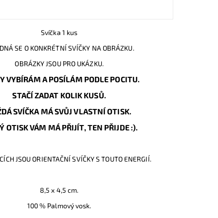
Svíčka 1 kus
DNÁ SE O KONKRÉTNÍ SVÍČKY NA OBRÁZKU.
OBRÁZKY JSOU PRO UKÁZKU.
Y VYBÍRÁM A POSÍLÁM PODLE POCITU.
STAČÍ ZADAT KOLIK KUSŮ.
DÁ SVÍČKA MÁ SVŮJ VLASTNÍ OTISK.
 OTISK VÁM MÁ PŘIJÍT, TEN PŘIJDE :).
ÍCH JSOU ORIENTAČNÍ SVÍČKY S TOUTO ENERGIÍ.
8,5 x 4,5 cm.
100 % Palmový vosk.