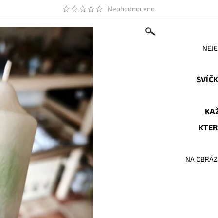
Neohodnoceno
NEJE
SVÍČK
KAŽ
KTERÝ
NA OBRÁZC