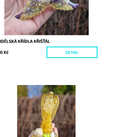
NDĚLSKÁ KŘÍDLA KŘIŠŤÁL
0 Kč
DETAIL
stupnost:
Skladem
d:
10424