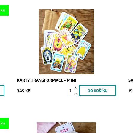
NKA
Dostupnost:
Skladem
Do
Kód:
10619
Kó
KARTY TRANSFORMACE - MINI
SV
345 Kč
15
NKA