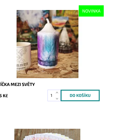
NOVINKA
stupnost:
Skladem
d:
10662
ÍČKA MEZI SVĚTY
5 Kč