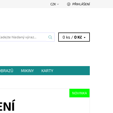
CZK
PŘIHLÁŠENÍ
0 ks /
0 Kč
 OBRAZŮ
MIKINY
KARTY
NOVINKA
ENÍ