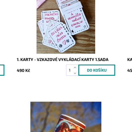
Dostupnost:
Skladem
Do
Kód:
9340
Kó
1. KARTY - VZKAZOVÉ VYKLÁDACÍ KARTY 1.SADA
K
490 Kč
45
Dostupnost:
Skladem
Do
Kód:
10404
Kó