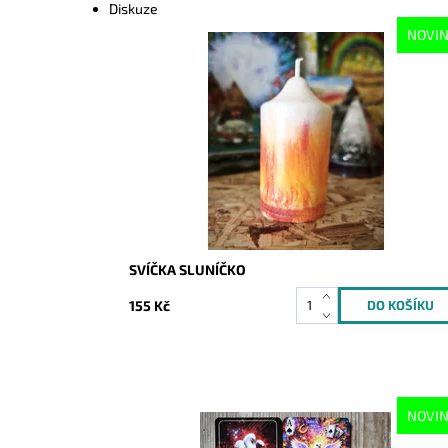
Diskuze
NOVI
Dostupnost:
Skladem
Kód:
10666
SVÍČKA SLUNÍČKO
155 Kč
NOVI