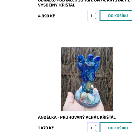
VYSOČINY, KŘIŠŤÁL
4 890 Kč
Dostupnost:
Skladem
Kód:
10416
ANDĚLKA - PRUHOVANÝ ACHÁT, KŘIŠŤÁL
1 470 Kč