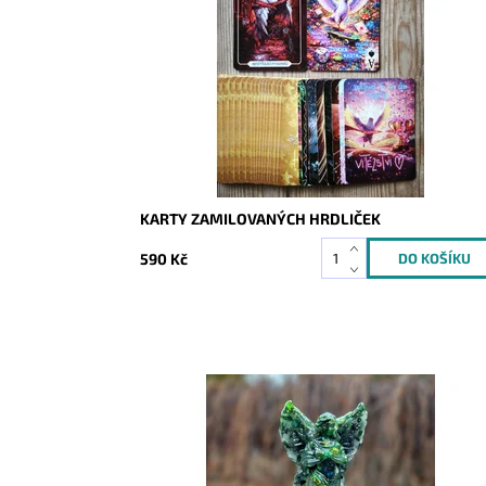
Dostupnost:
Skladem
Kód:
10644
KARTY ZAMILOVANÝCH HRDLIČEK
590 Kč
Dostupnost:
Skladem
Kód:
10422