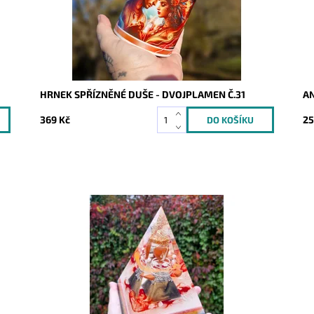
HRNEK SPŘÍZNĚNÉ DUŠE - DVOJPLAMEN Č.31
A
369 Kč
25
Dostupnost:
Skladem
Do
Kód:
9936
Kó