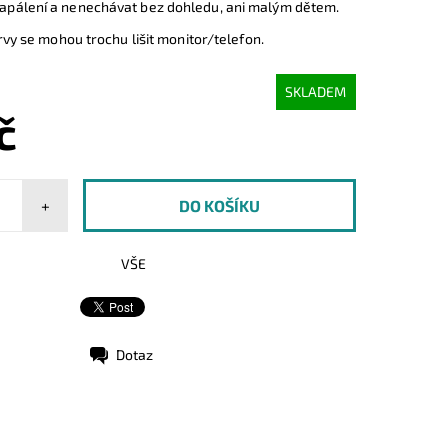
zapálení a nenechávat bez dohledu, ani malým dětem.
vy se mohou trochu lišit monitor/telefon.
SKLADEM
č
+
VŠE
Dotaz