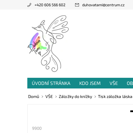
+420 606 566 602
duhovatami
@
centrum.cz
ÚVODNÍ STRÁNKA
KDO JSEM
VŠE
OB
PRODANÁ TVORBA
VZKAZY OD VÁS
Domů
VŠE
Záložky do knížky
Tisk záložka láska
9900