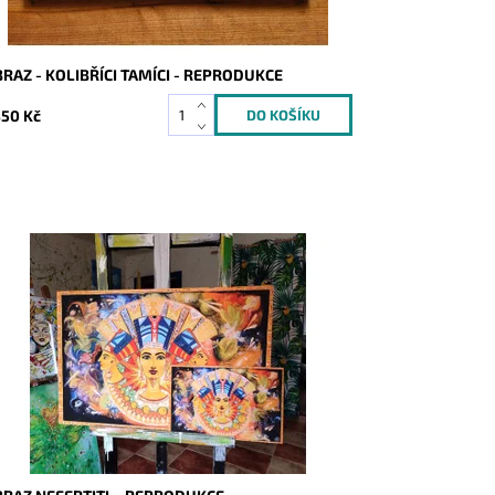
RAZ - KOLIBŘÍCI TAMÍCI - REPRODUKCE
350 Kč
stupnost:
Skladem
d:
5977/REP2