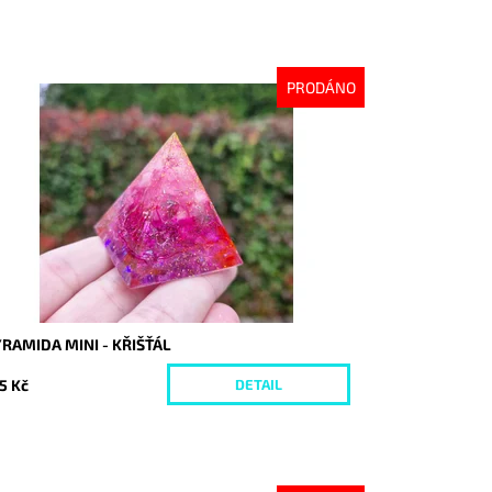
PRODÁNO
stupnost:
Vyprodáno
d:
9934
RAMIDA MINI - KŘIŠŤÁL
5 Kč
DETAIL