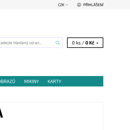
CZK
PŘIHLÁŠENÍ
0 ks /
0 Kč
 OBRAZŮ
MIKINY
KARTY
A