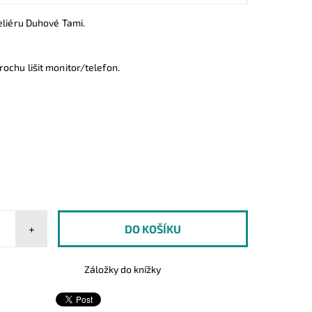
eliéru Duhové Tami.
ochu lišit monitor/telefon.
1
č
+
Záložky do knížky