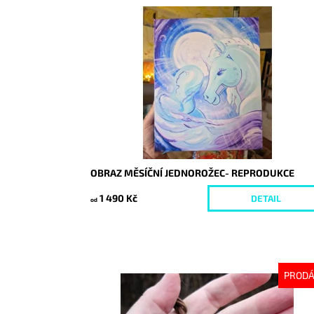
Dostupnost:
Skladem
Kód:
10050/30/REP
OBRAZ MĚSÍČNÍ JEDNOROŽEC- REPRODUKCE
1 490 Kč
DETAIL
od
PROD
Dostupnost:
Vyprodáno
Kód:
10006