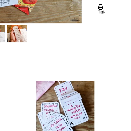
Tisk
Dostupnost:
Skladem
Do
Kód:
9340
Kó