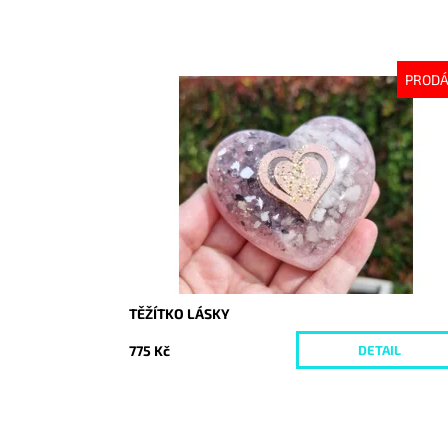
PROD
Dostupnost:
Vyprodáno
Kód:
9927
TĚŽÍTKO LÁSKY
775 Kč
DETAIL