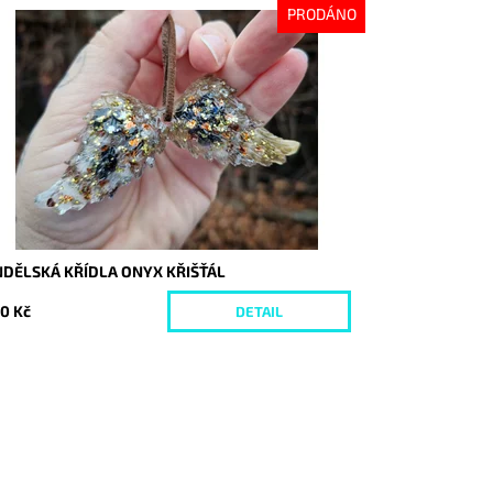
PRODÁNO
stupnost:
Vyprodáno
d:
10004
NDĚLSKÁ KŘÍDLA ONYX KŘIŠŤÁL
0 Kč
DETAIL