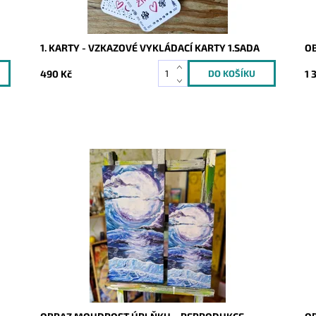
1. KARTY - VZKAZOVÉ VYKLÁDACÍ KARTY 1.SADA
OB
490 Kč
1 
Dostupnost:
Skladem
Do
Kód:
9710/REP/20
Kó