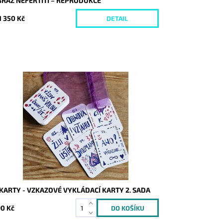
BRAZ NEFERTITI – REPRODUKCE
1 350 Kč
DETAIL
stupnost:
Skladem
d:
9925
 KARTY - VZKAZOVÉ VYKLÁDACÍ KARTY 2. SADA
0 Kč