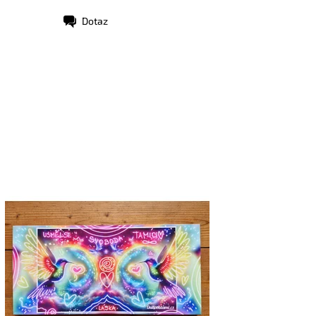
Dotaz
stupnost:
Skladem
d:
9370