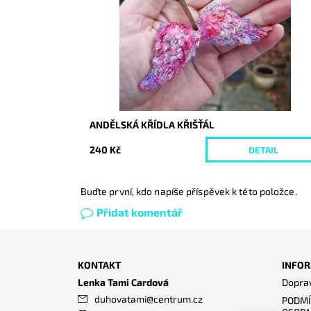
ANDĚLSKÁ KŘÍDLA KŘIŠŤÁL
240 Kč
DETAIL
Buďte první, kdo napíše příspěvek k této položce.
Přidat komentář
KONTAKT
INFOR
Lenka Tami Cardová
Doprav
duhovatami
@
centrum.cz
PODMÍ