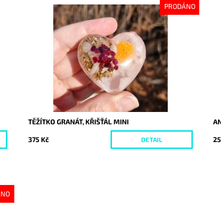
PRODÁNO
Dostupnost:
Vyprodáno
Do
Kód:
9989
Kó
TĚŽÍTKO GRANÁT, KŘIŠŤÁL MINI
A
375 Kč
25
DETAIL
ÁNO