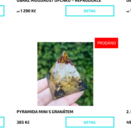
OBRAZ MOUDROST ÚPLŇKU – REPRODUKCE
O
1 290 Kč
DETAIL
od
od
PRODÁNO
Dostupnost:
Vyprodáno
Do
Kód:
9919
Kó
PYRAMIDA MINI S GRANÁTEM
2.
385 Kč
49
DETAIL