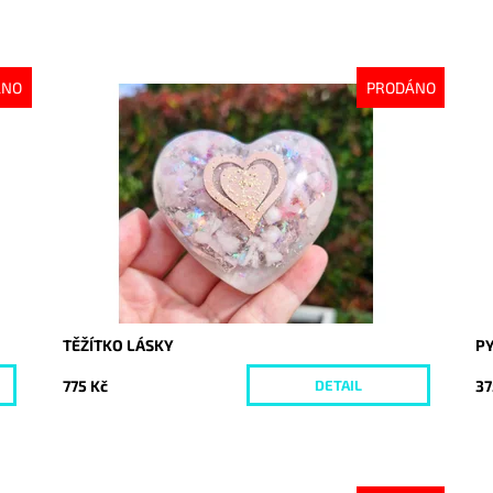
ÁNO
PRODÁNO
Dostupnost:
Vyprodáno
Do
Kód:
9928
Kó
TĚŽÍTKO LÁSKY
PY
775 Kč
37
DETAIL