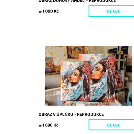
OBRAZ DUHOVÝ ANDĚL – REPRODUKCE
1 090 Kč
DETAIL
od
Dostupnost:
Skladem
Kód:
7237/30
OBRAZ V ÚPLŇKU - REPRODUKCE
1 690 Kč
DETAIL
od