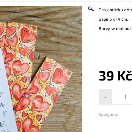
Tisk obrázku z At
papír 5 x 14 cm.
Barvy se mohou tr
39 K
-
Kategorie: