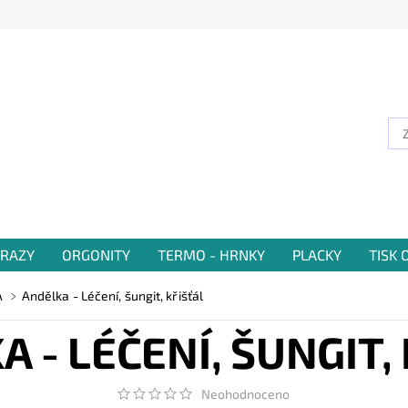
RAZY
ORGONITY
TERMO - HRNKY
PLACKY
TISK
A
Andělka - Léčení, šungit, křišťál
 - LÉČENÍ, ŠUNGIT,
Neohodnoceno