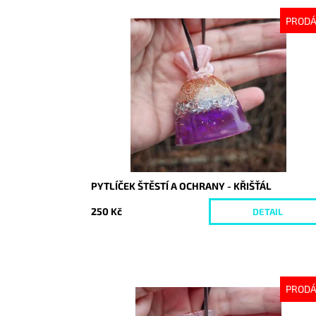
PROD
Dostupnost:
Vyprodáno
Kód:
10487
PYTLÍČEK ŠTĚSTÍ A OCHRANY - KŘIŠŤÁL
250 Kč
DETAIL
PROD
Dostupnost:
Vyprodáno