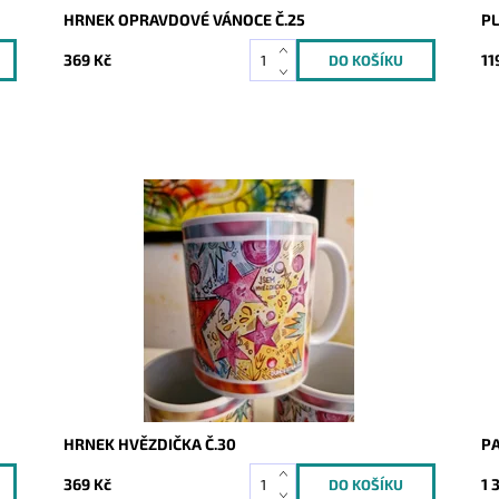
HRNEK OPRAVDOVÉ VÁNOCE Č.25
PL
369 Kč
11
Dostupnost:
Skladem
Do
Kód:
10393
Kó
HRNEK HVĚZDIČKA Č.30
PA
369 Kč
1 