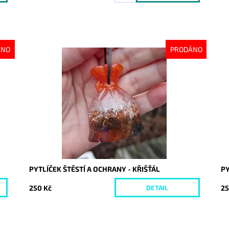
ÁNO
PRODÁNO
Dostupnost:
Vyprodáno
Do
Kód:
10485
Kó
PYTLÍČEK ŠTĚSTÍ A OCHRANY - KŘIŠŤÁL
PY
250 Kč
25
DETAIL