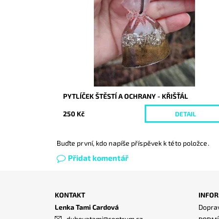
Kód:
10490
PYTLÍČEK ŠTĚSTÍ A OCHRANY - KŘIŠŤÁL
250 Kč
DETAIL
Buďte první, kdo napíše příspěvek k této položce.
Přidat komentář
KONTAKT
INFOR
Lenka Tami Cardová
Doprav
duhovatami
@
centrum.cz