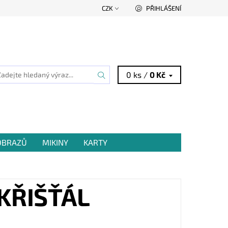
CZK
PŘIHLÁŠENÍ
0 ks /
0 Kč
 OBRAZŮ
MIKINY
KARTY
 KŘIŠŤÁL