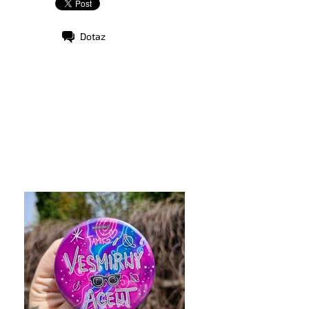
Dotaz
stupnost:
Skladem
d:
10199