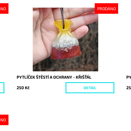
ÁNO
PRODÁNO
Dostupnost:
Vyprodáno
Do
Kód:
10488
Kó
PYTLÍČEK ŠTĚSTÍ A OCHRANY - KŘIŠŤÁL
PY
250 Kč
25
DETAIL
ÁNO