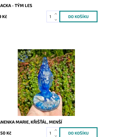
ACKA - TÝM LES
9 Kč
stupnost:
Skladem
d:
10420
NENKA MARIE, KŘIŠŤÁL, MENŠÍ
350 Kč