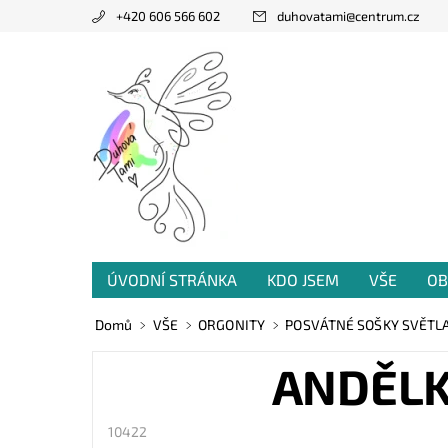
+420 606 566 602
duhovatami
@
centrum.cz
ÚVODNÍ STRÁNKA
KDO JSEM
VŠE
OB
PRODANÁ TVORBA
VZKAZY OD VÁS
Domů
VŠE
ORGONITY
POSVÁTNÉ SOŠKY SVĚTL
ANDĚLKA
10422