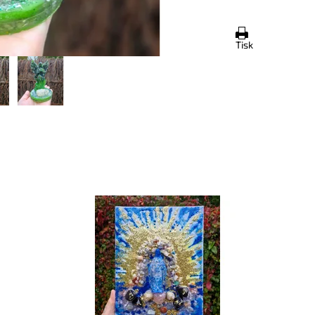
Tisk
Dostupnost:
Skladem
Do
Kód:
10371
Kó