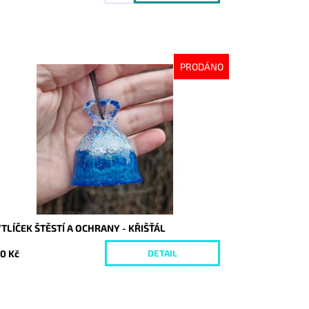
PRODÁNO
stupnost:
Vyprodáno
d:
10486
TLÍČEK ŠTĚSTÍ A OCHRANY - KŘIŠŤÁL
0 Kč
DETAIL