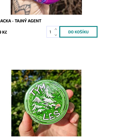
ACKA - TAJNÝ AGENT
9 Kč
stupnost:
Skladem
d:
10251