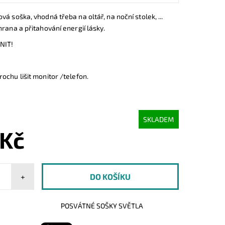
á soška, vhodná třeba na oltář, na noční stolek, ...
hrana a přitahování energií lásky.
NIT!
ochu lišit monitor /telefon.
SKLADEM
 Kč
+
POSVÁTNÉ SOŠKY SVĚTLA