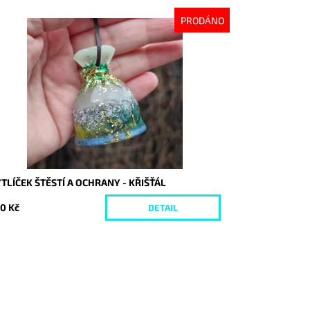
PRODÁNO
stupnost:
Vyprodáno
d:
10489
TLÍČEK ŠTĚSTÍ A OCHRANY - KŘIŠŤÁL
0 Kč
DETAIL