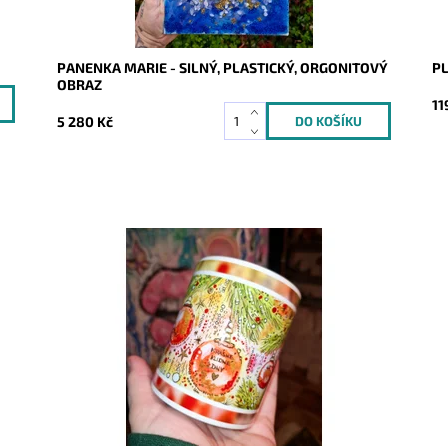
PANENKA MARIE - SILNÝ, PLASTICKÝ, ORGONITOVÝ
PL
OBRAZ
11
5 280 Kč
Dostupnost:
Skladem
Do
Kód:
10042
Kó