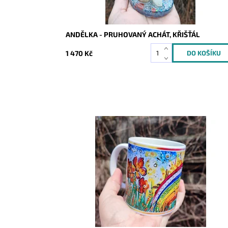
ANDĚLKA - PRUHOVANÝ ACHÁT, KŘIŠŤÁL
1 470 Kč
Dostupnost:
Skladem
Kód:
8390