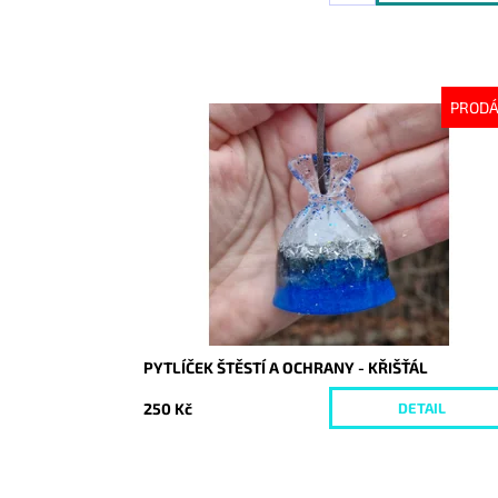
PROD
Dostupnost:
Vyprodáno
Kód:
10484
PYTLÍČEK ŠTĚSTÍ A OCHRANY - KŘIŠŤÁL
250 Kč
DETAIL