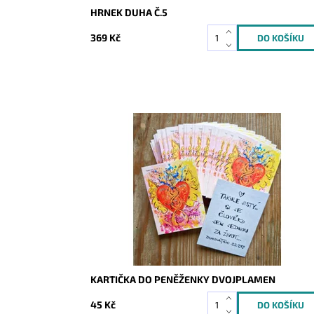
HRNEK DUHA Č.5
369 Kč
Dostupnost:
Skladem
Kód:
9924
KARTIČKA DO PENĚŽENKY DVOJPLAMEN
45 Kč