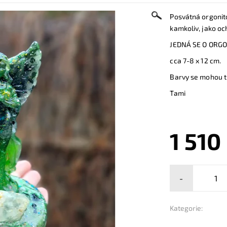
Posvátná orgonitov
kamkoliv, jako oc
JEDNÁ SE O ORGO
cca 7-8 x 12 cm.
Barvy se mohou tr
Tami
1 510
-
Kategorie: