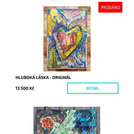
PRODÁNO
Dostupnost:
Vyprodáno
Kód:
9362
HLUBOKÁ LÁSKA - ORIGINÁL
13 500 Kč
DETAIL
Dostupnost:
Skladem
Kód:
9355