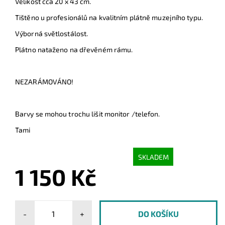
Velikost cca 20 x 43 cm.
Tištěno u profesionálů na kvalitním plátně muzejního typu.
Výborná světlostálost.
Plátno nataženo na dřevěném rámu.
NEZARÁMOVÁNO!
Barvy se mohou trochu lišit monitor /telefon.
Tami
SKLADEM
1 150 Kč
-
+