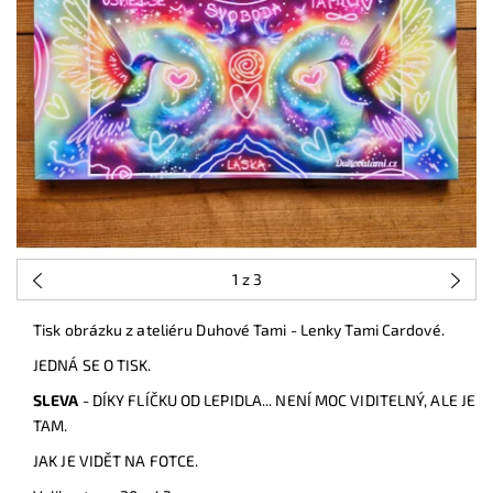
1
z 3
Tisk obrázku z ateliéru Duhové Tami - Lenky Tami Cardové.
JEDNÁ SE O TISK.
SLEVA
- DÍKY FLÍČKU OD LEPIDLA... NENÍ MOC VIDITELNÝ, ALE JE
TAM.
JAK JE VIDĚT NA FOTCE.