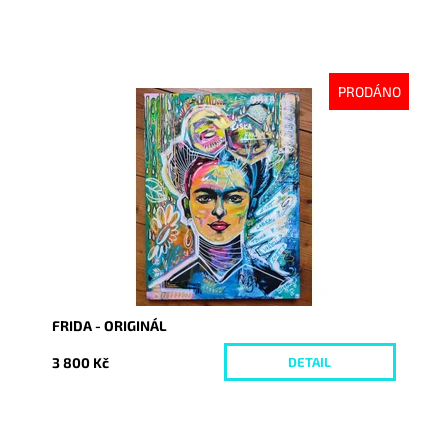
PRODÁNO
Dostupnost:
Vyprodáno
Kód:
8681
FRIDA - ORIGINÁL
3 800 Kč
DETAIL