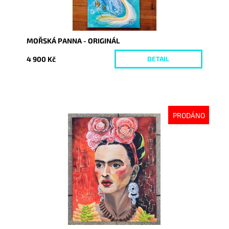
MOŘSKÁ PANNA - ORIGINÁL
4 900 Kč
DETAIL
PRODÁNO
Dostupnost:
Vyprodáno
Kód:
9044