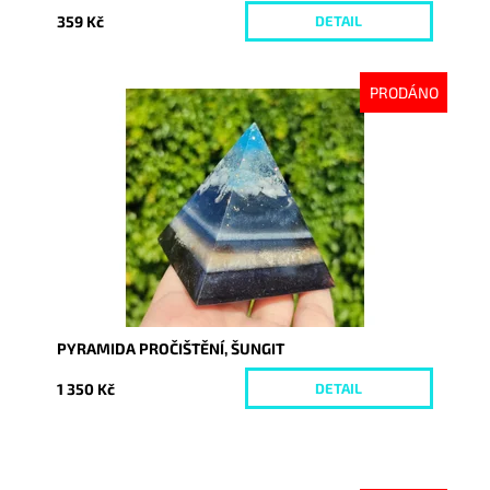
359 Kč
DETAIL
PRODÁNO
Dostupnost:
Vyprodáno
Kód:
9187
PYRAMIDA PROČIŠTĚNÍ, ŠUNGIT
1 350 Kč
DETAIL