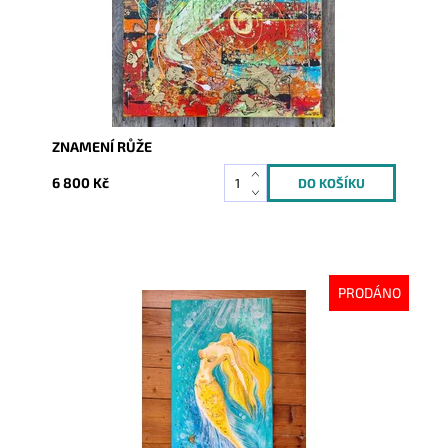
ZNAMENÍ RŮŽE
6 800 Kč
PRODÁNO
Dostupnost:
Vyprodáno
Kód:
8732