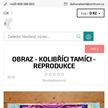
+420 606 566 602
duhovatami
@
centrum.cz
0 Kč
CZK
0 ks /
AKCE
OBRAZ - KOLIBŘÍCI TAMÍCI -
REPRODUKCE
9375
Neohodnoceno