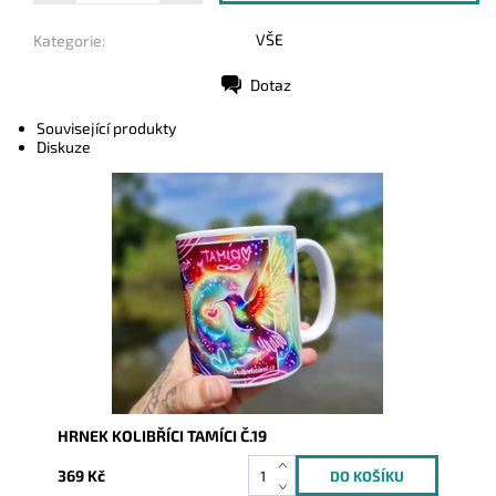
VŠE
Kategorie:
Dotaz
Tisk
Související produkty
Diskuze
Dostupnost:
Skladem
Kód:
9366
HRNEK KOLIBŘÍCI TAMÍCI Č.19
369 Kč