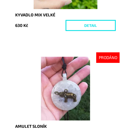
KYVADLO MIX VELKÉ
630 Kč
DETAIL
PRODÁNO
Dostupnost:
Vyprodáno
Kód:
4224
AMULET SLONÍK