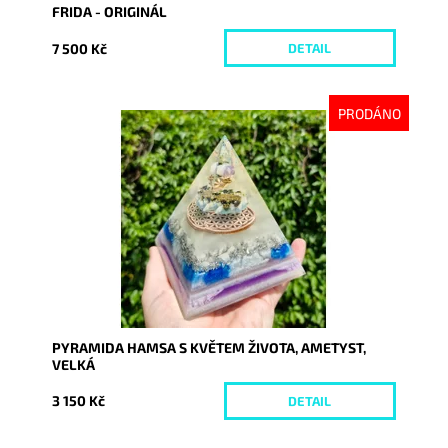
FRIDA - ORIGINÁL
7 500 Kč
DETAIL
PRODÁNO
Dostupnost:
Vyprodáno
Kód:
9351
PYRAMIDA HAMSA S KVĚTEM ŽIVOTA, AMETYST,
VELKÁ
3 150 Kč
DETAIL