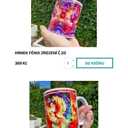
Kód:
9368
HRNEK FÉNIX ZROZENÍ Č.20
369 Kč
Dostupnost:
Skladem
Kód:
9369