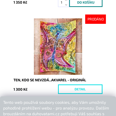
1 350 Kč
PRODÁNO
Dostupnost:
Vyprodáno
Kód:
9372
TEN, KDO SE NEVZDÁ...AKVAREL - ORIGINÁL
1 300 Kč
DETAIL
Tento web používá soubory cookies, aby Vám umožnily
Buďte první, kdo napíše příspěvek k této položce.
pohodlné prohlížení webu - pro analýzu provozu. Dalším
Přidat komentář
brouzdáním na duhovatami.cz potřebuji Váš souhlas s