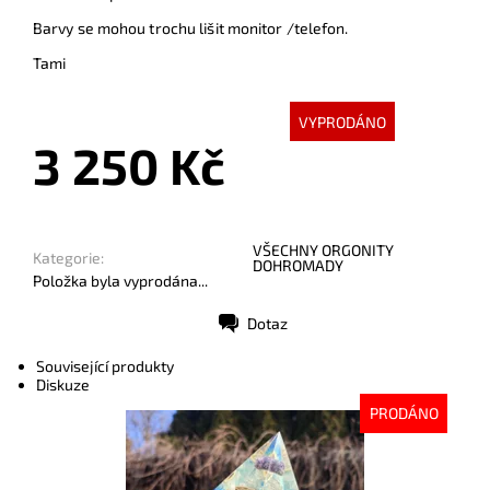
Barvy se mohou trochu lišit monitor /telefon.
Tami
VYPRODÁNO
3 250 Kč
VŠECHNY ORGONITY
Kategorie:
DOHROMADY
Položka byla vyprodána...
Dotaz
Tisk
Související produkty
Diskuze
PRODÁNO
Dostupnost:
Vyprodáno
Kód:
9324