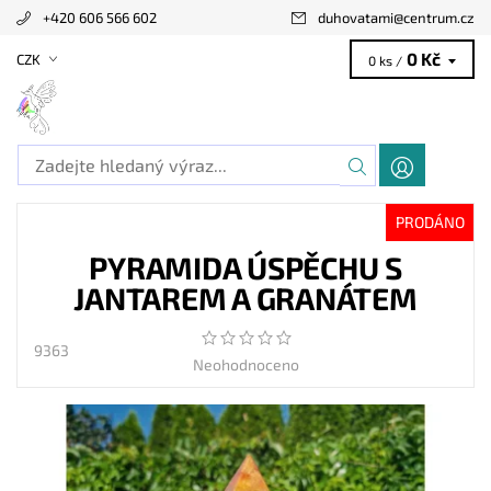
+420 606 566 602
duhovatami
@
centrum.cz
0 Kč
CZK
0 ks /
PRODÁNO
PYRAMIDA ÚSPĚCHU S
JANTAREM A GRANÁTEM
9363
Neohodnoceno