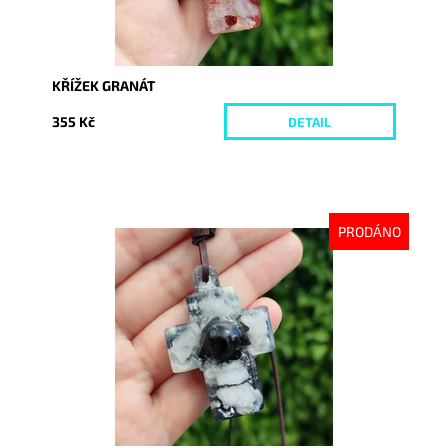
KŘÍŽEK GRANÁT
355 Kč
DETAIL
PRODÁNO
Dostupnost:
Vyprodáno
Kód:
7259