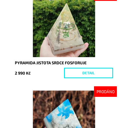
Dostupnost:
Vyprodáno
Kód:
8674
PYRAMIDA JISTOTA SRDCE FOSFORUJE
2 990 Kč
DETAIL
PRODÁNO
Dostupnost:
Vyprodáno
Kód:
9256