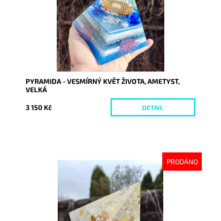
PYRAMIDA - VESMÍRNÝ KVĚT ŽIVOTA, AMETYST,
VELKÁ
3 150 Kč
DETAIL
PRODÁNO
Dostupnost:
Vyprodáno
Kód:
6352