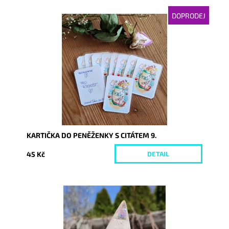
DOPRODEJ
Dostupnost:
Momentálně nedostupné
Kód:
6338
KARTIČKA DO PENĚŽENKY S CITÁTEM 9.
45 Kč
DETAIL
Dostupnost:
Skladem
Kód:
6350