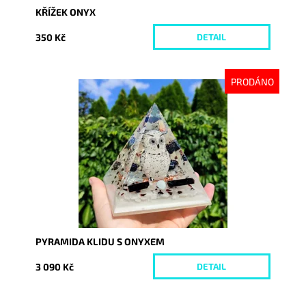
KŘÍŽEK ONYX
350 Kč
DETAIL
PRODÁNO
Dostupnost:
Vyprodáno
Kód:
7330
PYRAMIDA KLIDU S ONYXEM
3 090 Kč
DETAIL