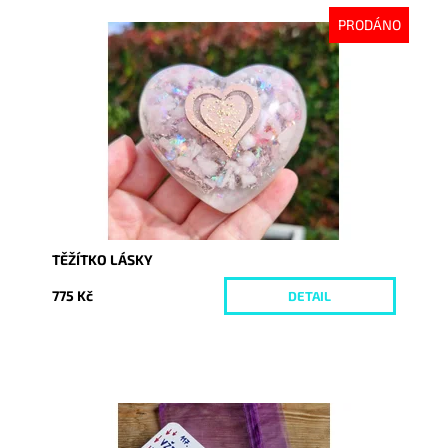
PRODÁNO
Dostupnost:
Vyprodáno
Kód:
9928
TĚŽÍTKO LÁSKY
775 Kč
DETAIL
Dostupnost:
Skladem