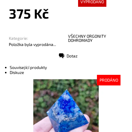
VYPRODÁNO
375 Kč
VŠECHNY ORGONITY
Kategorie:
DOHROMADY
Položka byla vyprodána...
Dotaz
Tisk
Související produkty
Diskuze
PRODÁNO
Dostupnost:
Vyprodáno
Kód:
9932