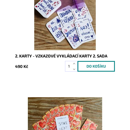
Kód:
9925
2. KARTY - VZKAZOVÉ VYKLÁDACÍ KARTY 2. SADA
490 Kč
Dostupnost:
1
Kód:
9900