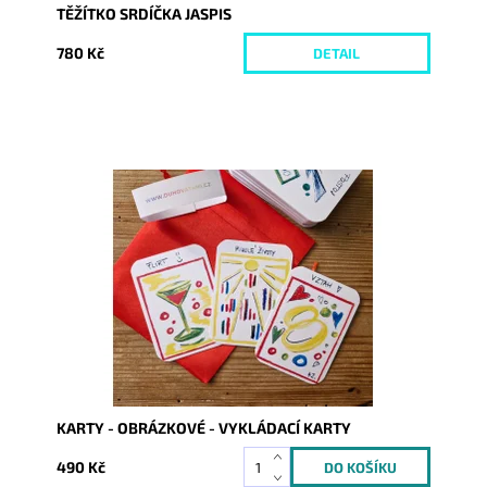
TĚŽÍTKO SRDÍČKA JASPIS
780 Kč
DETAIL
Dostupnost:
Skladem
Kód:
9371
KARTY - OBRÁZKOVÉ - VYKLÁDACÍ KARTY
490 Kč