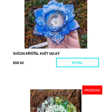
Dostupnost:
Vyprodáno
Kód:
9943
SVÍCEN KŘIŠŤÁL KVĚT VELKÝ
650 Kč
DETAIL
PRODÁNO
Dostupnost:
Vyprodáno
Kód:
9981