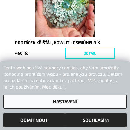
PODTÁCEK KŘIŠŤÁL, HOWLIT - OSMIÚHELNÍK
460 Kč
DETAIL
Tento web používá soubory cookies, aby Vám umožnily
Buďte první, kdo napíše příspěvek k této položce.
pohodlné prohlížení webu - pro analýzu provozu. Dalším
Přidat komentář
brouzdáním na duhovatami.cz potřebuji Váš souhlas s
jejich používáním. Moc děkuji.
NASTAVENÍ
2026 © Duhová Tami, všechna práva vyhrazena
Vytvořil Shoptet
ODMÍTNOUT
SOUHLASÍM