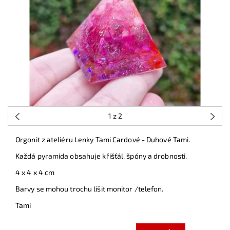
1
z 2
Orgonit z ateliéru Lenky Tami Cardové - Duhové Tami.
Každá pyramida obsahuje křišťál, špóny a drobnosti.
4 x 4 x 4 cm
Barvy se mohou trochu lišit monitor /telefon.
Tami