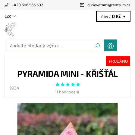
+420 606 566 602
duhovatami
@
centrum.cz
0 Kč
CZK
0 ks /
PRODÁNO
PYRAMIDA MINI - KŘIŠŤÁL
9934
1 hodnocení