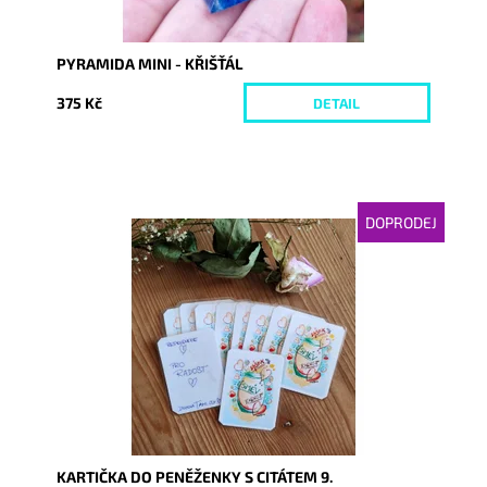
PYRAMIDA MINI - KŘIŠŤÁL
375 Kč
DETAIL
DOPRODEJ
Dostupnost:
Momentálně nedostupné
Kód:
6338
KARTIČKA DO PENĚŽENKY S CITÁTEM 9.