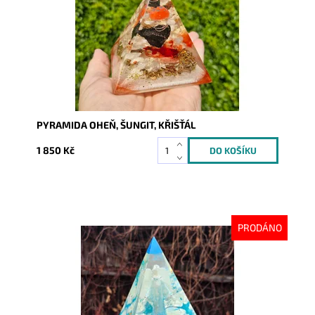
PYRAMIDA OHEŇ, ŠUNGIT, KŘIŠŤÁL
1 850 Kč
PRODÁNO
Dostupnost:
Vyprodáno
Kód:
9274