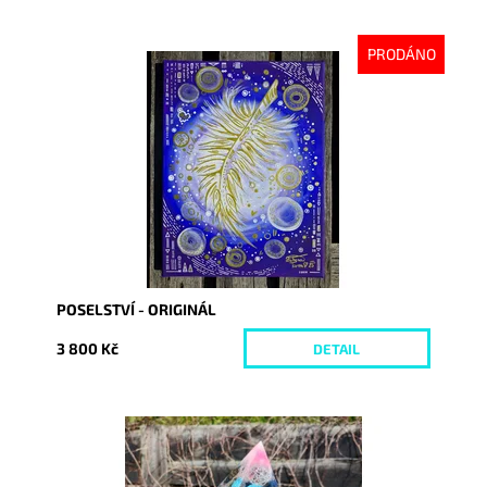
PRODÁNO
Dostupnost:
Vyprodáno
Kód:
10280
POSELSTVÍ - ORIGINÁL
3 800 Kč
DETAIL
Dostupnost:
Skladem
Kód:
8369