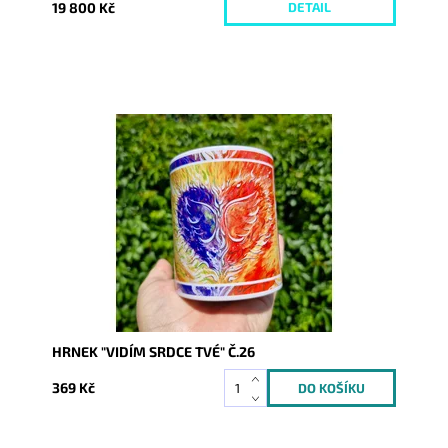
19 800 Kč
DETAIL
Dostupnost:
Skladem
Kód:
10261
HRNEK "VIDÍM SRDCE TVÉ" Č.26
369 Kč