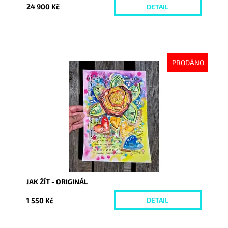
24 900 Kč
DETAIL
PRODÁNO
Dostupnost:
Vyprodáno
Kód:
10271
JAK ŽÍT - ORIGINÁL
1 550 Kč
DETAIL