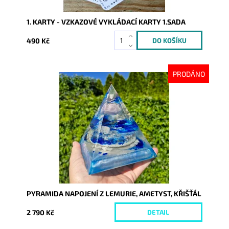
1. KARTY - VZKAZOVÉ VYKLÁDACÍ KARTY 1.SADA
490 Kč
PRODÁNO
Dostupnost:
Vyprodáno
Kód:
10272
PYRAMIDA NAPOJENÍ Z LEMURIE, AMETYST, KŘIŠŤÁL
2 790 Kč
DETAIL