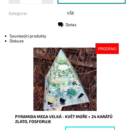
VŠE
Kategorie:
Dotaz
Tisk
Související produkty
Diskuze
PRODÁNO
Dostupnost:
Vyprodáno
Kód:
7955
PYRAMIDA MEGA VELKÁ - KVĚT MOŘE + 24 KARÁTŮ
ZLATO, FOSFORUJE