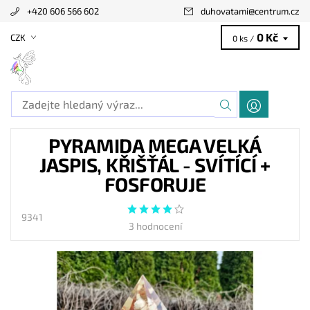
+420 606 566 602
duhovatami
@
centrum.cz
0 Kč
CZK
0 ks /
PYRAMIDA MEGA VELKÁ
JASPIS, KŘIŠŤÁL - SVÍTÍCÍ +
FOSFORUJE
9341
3 hodnocení