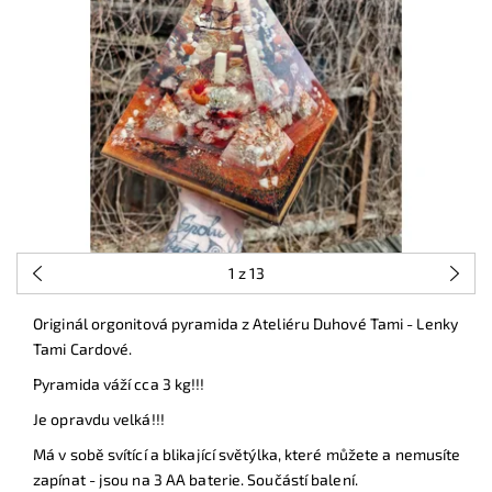
1
z 13
Originál orgonitová pyramida z Ateliéru Duhové Tami - Lenky
Tami Cardové.
Pyramida váží cca 3 kg!!!
Je opravdu velká!!!
Má v sobě svítící a blikající světýlka, které můžete a nemusíte
zapínat - jsou na 3 AA baterie. Součástí balení.