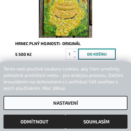
HRNEC PLNÝ HOJNOSTI- ORIGINÁL
5 500 Kč
Tento web používá soubory cookies, aby Vám umožnily
Buďte první, kdo napíše příspěvek k této položce.
pohodlné prohlížení webu - pro analýzu provozu. Dalším
Přidat komentář
brouzdáním na duhovatami.cz potřebuji Váš souhlas s
jejich používáním. Moc děkuji.
NASTAVENÍ
2026 © Duhová Tami, všechna práva vyhrazena
Vytvořil Shoptet
ODMÍTNOUT
SOUHLASÍM