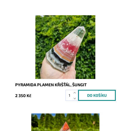
Dostupnost:
Skladem
Kód:
10274
PYRAMIDA PLAMEN KŘIŠŤÁL, ŠUNGIT
2 350 Kč
Dostupnost:
Skladem
Kód:
10270