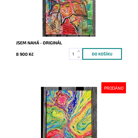
JSEM NAHÁ - ORIGINÁL
8 900 Kč
PRODÁNO
Dostupnost:
Vyprodáno
Kód:
10257