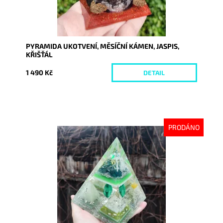
PYRAMIDA UKOTVENÍ, MĚSÍČNÍ KÁMEN, JASPIS,
KŘIŠŤÁL
1 490 Kč
DETAIL
PRODÁNO
Dostupnost:
Vyprodáno
Kód:
8039