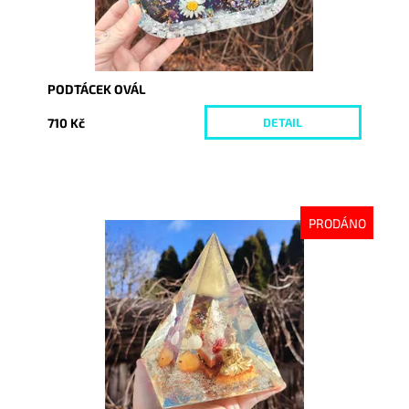
PODTÁCEK OVÁL
710 Kč
DETAIL
PRODÁNO
Dostupnost:
Vyprodáno
Kód:
8074