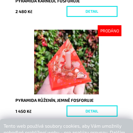
PYRAMIDA KARNEOL FOSFORUJE
2 480 Kč
DETAIL
PRODÁNO
Dostupnost:
Vyprodáno
Kód:
9232
PYRAMIDA RŮŽENÍN, JEMNĚ FOSFORUJE
1 450 Kč
DETAIL
Tento web používá soubory cookies, aby Vám umožnily
Buďte první, kdo napíše příspěvek k této položce.
pohodlné prohlížení webu - pro analýzu provozu. Dalším