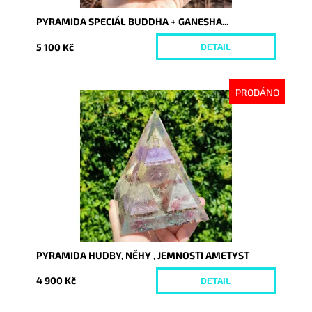
PYRAMIDA SPECIÁL BUDDHA + GANESHA...
5 100 Kč
DETAIL
PRODÁNO
Dostupnost:
Vyprodáno
Kód:
8766
PYRAMIDA HUDBY, NĚHY , JEMNOSTI AMETYST
4 900 Kč
DETAIL