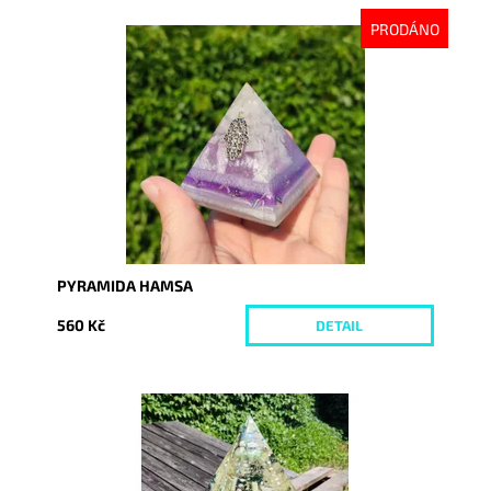
PRODÁNO
Dostupnost:
Vyprodáno
Kód:
8719
PYRAMIDA HAMSA
560 Kč
DETAIL
Dostupnost:
Skladem
Kód:
8761