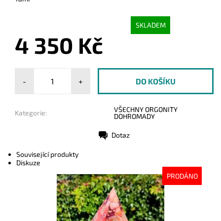
SKLADEM
4 350 Kč
-
+
VŠECHNY ORGONITY
Kategorie:
DOHROMADY
Dotaz
Tisk
Související produkty
Diskuze
PRODÁNO
Dostupnost:
Vyprodáno
Kód:
9210