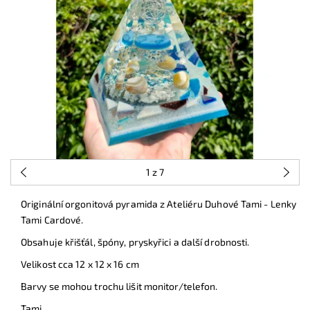
1
z 7
Originální orgonitová pyramida z Ateliéru Duhové Tami - Lenky
Tami Cardové.
Obsahuje křišťál, špóny, pryskyřici a další drobnosti.
Velikost cca 12 x 12 x 16 cm
Barvy se mohou trochu lišit monitor/telefon.
Tami