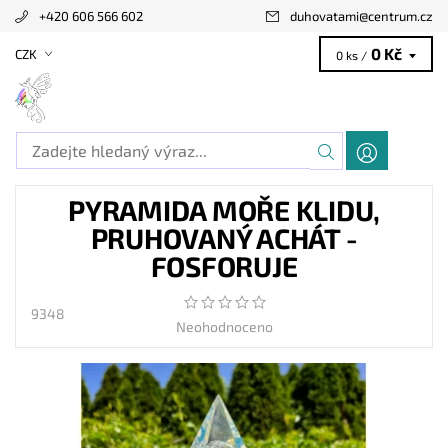
+420 606 566 602
duhovatami
@
centrum.cz
0 Kč
CZK
0 ks /
PYRAMIDA MOŘE KLIDU,
PRUHOVANÝ ACHÁT -
FOSFORUJE
9348
Neohodnoceno