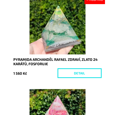
Dostupnost:
Vyprodáno
Kód:
9220
PYRAMIDA ARCHANDĚL RAFAEL ZDRAVÍ, ZLATO 24
KARÁTŮ, FOSFORUJE
1 560 Kč
DETAIL
Dostupnost:
Skladem
Kód:
9221