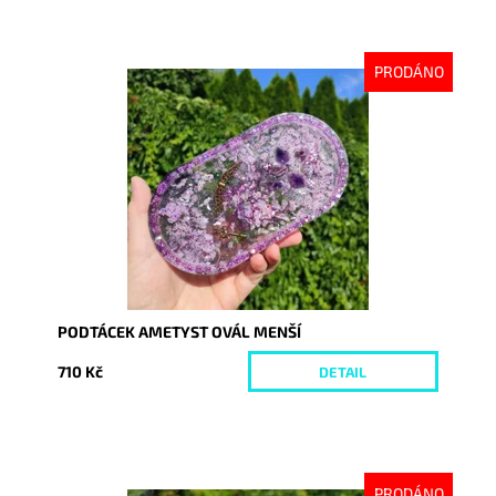
PRODÁNO
Dostupnost:
Vyprodáno
Kód:
9015
PODTÁCEK AMETYST OVÁL MENŠÍ
710 Kč
DETAIL
PRODÁNO