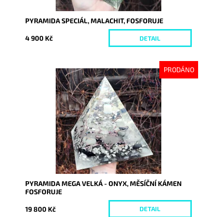
PYRAMIDA SPECIÁL, MALACHIT, FOSFORUJE
4 900 Kč
DETAIL
PRODÁNO
Dostupnost:
Vyprodáno
Kód:
7789
PYRAMIDA MEGA VELKÁ - ONYX, MĚSÍČNÍ KÁMEN
FOSFORUJE
19 800 Kč
DETAIL