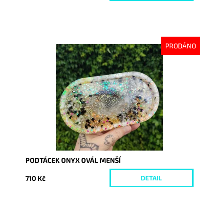
PRODÁNO
Dostupnost:
Vyprodáno
Kód:
9042
PODTÁCEK ONYX OVÁL MENŠÍ
710 Kč
DETAIL