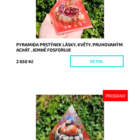
PYRAMIDA PRSTÝNEK LÁSKY, KVĚTY, PRUHOVANÝM
ACHÁT , JEMNĚ FOSFORUJE
2 650 Kč
DETAIL
PRODÁNO
Dostupnost:
Vyprodáno
Kód:
9211