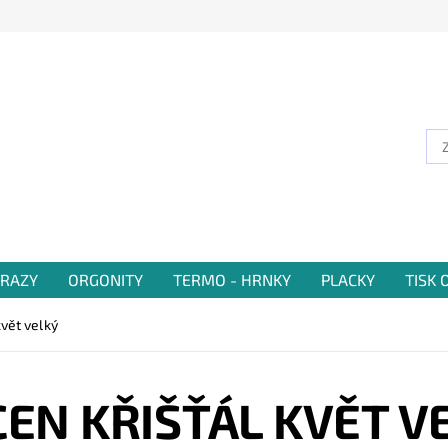
RAZY
ORGONITY
TERMO - HRNKY
PLACKY
TISK
květ velký
CEN KŘIŠŤÁL KVĚT V