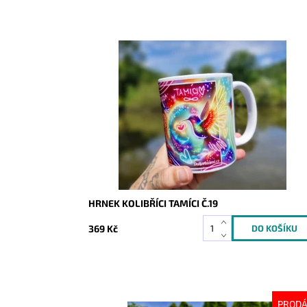
Dostupnost:
Skladem
Kód:
9366
HRNEK KOLIBŘÍCI TAMÍCI Č.19
369 Kč
PROD