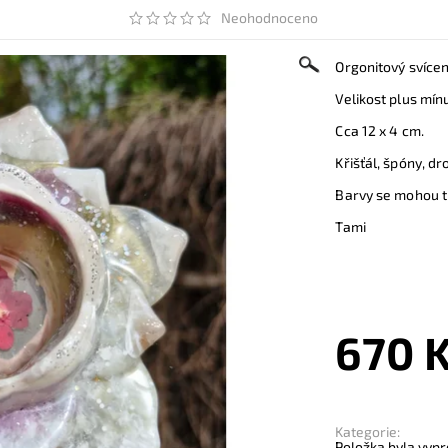
Neohodnoceno
Orgonitový svícen
Velikost plus mín
Cca 12 x 4 cm.
Křišťál, špóny, dr
Barvy se mohou tr
Tami
670 
Kategorie:
Položka byla vypr