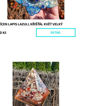
ÍCEN LAPIS LAZULI, KŘIŠŤÁL KVĚT VELKÝ
0 Kč
DETAIL
stupnost:
Skladem
d:
9341