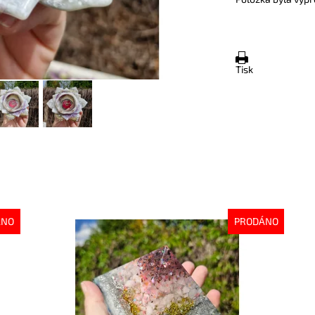
Tisk
ÁNO
PRODÁNO
Dostupnost:
Vyprodáno
Do
Kód:
10236
Kó