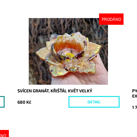
PRODÁNO
Dostupnost:
Vyprodáno
Do
Kód:
9998
Kó
SVÍCEN GRANÁT, KŘIŠŤÁL KVĚT VELKÝ
PY
EX
680 Kč
DETAIL
1 
ÁNO