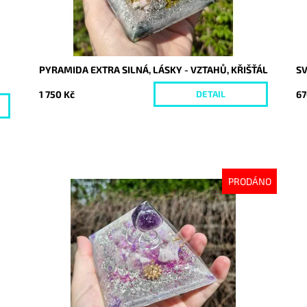
PYRAMIDA EXTRA SILNÁ, LÁSKY - VZTAHŮ, KŘIŠŤÁL
SV
1 750 Kč
67
DETAIL
PRODÁNO
Dostupnost:
Vyprodáno
Do
Kód:
10230
Kó