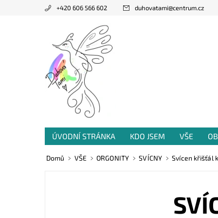
+420 606 566 602
duhovatami
@
centrum.cz
ÚVODNÍ STRÁNKA
KDO JSEM
VŠE
OB
PRODANÁ TVORBA
VZKAZY OD VÁS
Domů
VŠE
ORGONITY
SVÍCNY
Svícen křišťál 
SVÍ