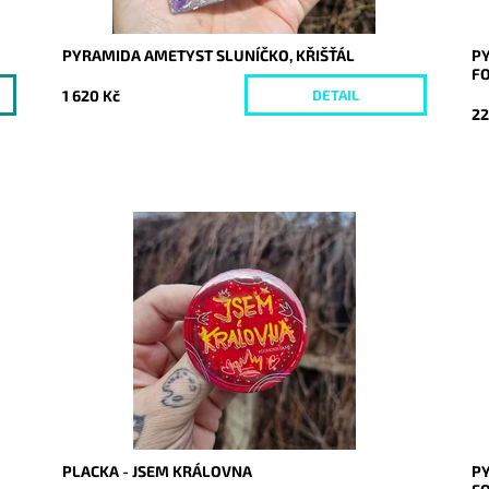
PYRAMIDA AMETYST SLUNÍČKO, KŘIŠŤÁL
PY
F
1 620 Kč
DETAIL
22
Dostupnost:
Skladem
Do
Kód:
10150
Kó
PLACKA - JSEM KRÁLOVNA
PY