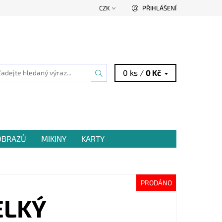
CZK
PŘIHLÁŠENÍ
0 ks /
0 Kč
 OBRAZŮ
MIKINY
KARTY
PRODÁNO
ELKÝ