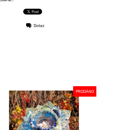
Dotaz
PRODÁNO
stupnost:
Vyprodáno
d:
9955