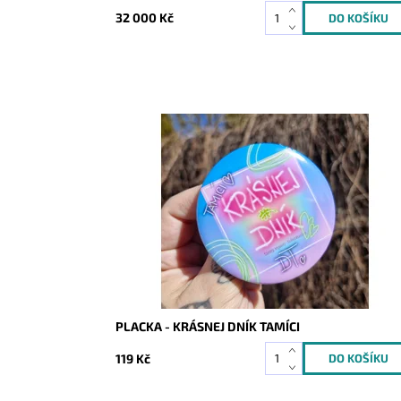
32 000 Kč
Dostupnost:
Skladem
Kód:
10146
PLACKA - KRÁSNEJ DNÍK TAMÍCI
119 Kč