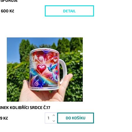
OSFORUJE
 600 Kč
DETAIL
stupnost:
Skladem
d:
9364
NEK KOLIBŘÍCI SRDCE Č.17
9 Kč