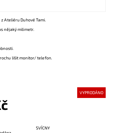
 z Ateliéru Duhové Tami.
us nějaký milimetr.
obnosti.
ochu lišit monitor/ telefon.
VYPRODÁNO
Kč
SVÍCNY
odána...