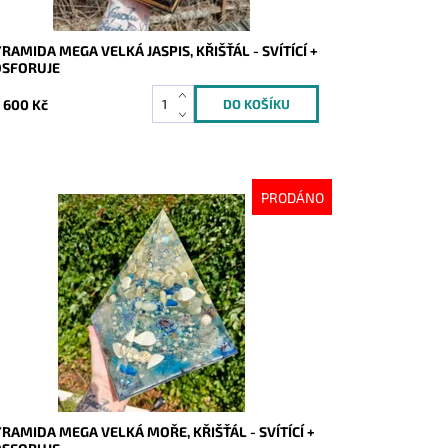
RAMIDA MEGA VELKÁ JASPIS, KŘIŠŤÁL - SVÍTÍCÍ +
OSFORUJE
 600 Kč
PRODÁNO
stupnost:
Vyprodáno
d:
9385
RAMIDA MEGA VELKÁ MOŘE, KŘIŠŤÁL - SVÍTÍCÍ +