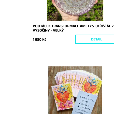
PODTÁCEK TRANSFORMACE AMETYST, KŘIŠŤÁL Z
VYSOČINY - VELKÝ
1 950 Kč
DETAIL
Dostupnost:
Skladem
Kód:
9924