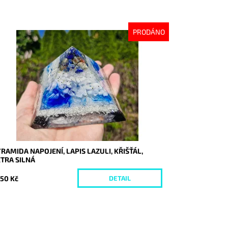
PRODÁNO
stupnost:
Vyprodáno
d:
10237
RAMIDA NAPOJENÍ, LAPIS LAZULI, KŘIŠŤÁL,
TRA SILNÁ
750 Kč
DETAIL