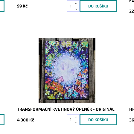
F
99 Kč
22
Dostupnost:
Skladem
Do
Kód:
10233
Kó
TRANSFORMAČNÍ KVĚTINOVÝ ÚPLNĚK - ORIGINÁL
HR
4 300 Kč
36