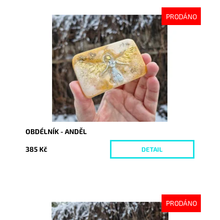
PRODÁNO
Dostupnost:
Vyprodáno
Kód:
10085
OBDÉLNÍK - ANDĚL
385 Kč
DETAIL
PRODÁNO
Dostupnost:
Vyprodáno