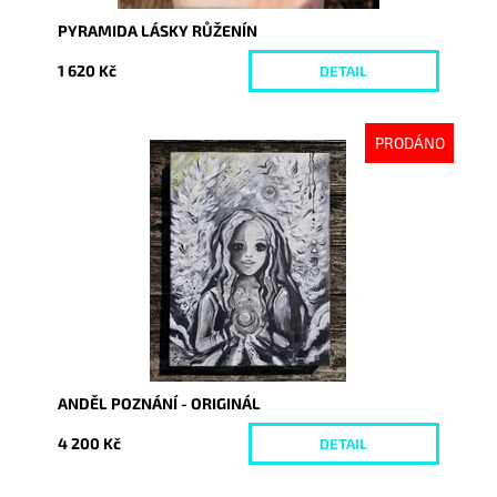
PYRAMIDA LÁSKY RŮŽENÍN
1 620 Kč
DETAIL
PRODÁNO
Dostupnost:
Vyprodáno
Kód:
10071
ANDĚL POZNÁNÍ - ORIGINÁL
4 200 Kč
DETAIL