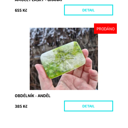
655 Kč
DETAIL
PRODÁNO
Dostupnost:
Vyprodáno
Kód:
10083
OBDÉLNÍK - ANDĚL
385 Kč
DETAIL