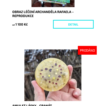
OBRAZ LÉČENÍ ARCHANDĚLA RAFAELA –
REPRODUKCE
1 100 Kč
DETAIL
od
PRODÁNO
Dostupnost:
Vyprodáno
Kód:
10082
AMULET LÁSKY - GRANÁT