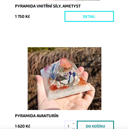
PYRAMIDA VNITŘNÍ SÍLY, AMETYST
1 750 Kč
DETAIL
Dostupnost:
Skladem
Kód:
10105
PYRAMIDA AVANTURÍN
1 620 Kč