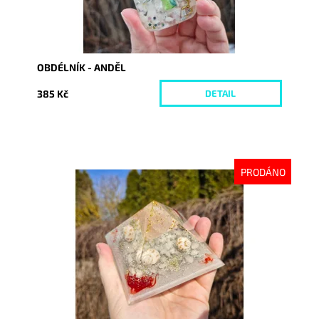
OBDÉLNÍK - ANDĚL
385 Kč
DETAIL
PRODÁNO
Dostupnost:
Vyprodáno
Kód:
10075