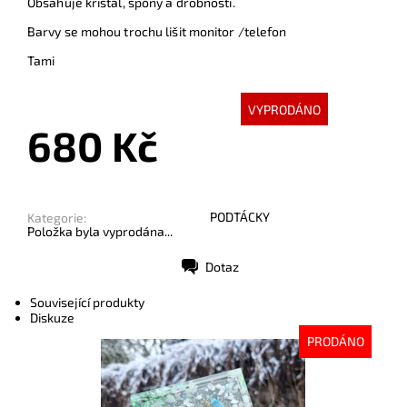
Obsahuje křišťál, špóny a drobnosti.
Barvy se mohou trochu lišit monitor /telefon
Tami
VYPRODÁNO
680 Kč
PODTÁCKY
Kategorie:
Položka byla vyprodána...
Dotaz
Tisk
Související produkty
Diskuze
PRODÁNO
Dostupnost:
Vyprodáno
Kód:
10095