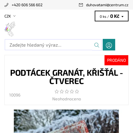
+420 606 566 602
duhovatami
@
centrum.cz
0 Kč
CZK
0 ks /
PRODÁNO
PODTÁCEK GRANÁT, KŘIŠŤÁL -
ČTVEREC
10096
Neohodnoceno