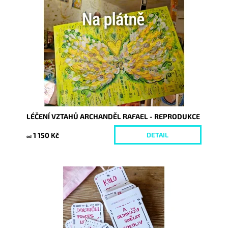
Dostupnost:
Skladem
Kód:
10412/25
LÉČENÍ VZTAHŮ ARCHANDĚL RAFAEL - REPRODUKCE
1 150 Kč
DETAIL
od
Dostupnost:
Skladem
Kód:
9340