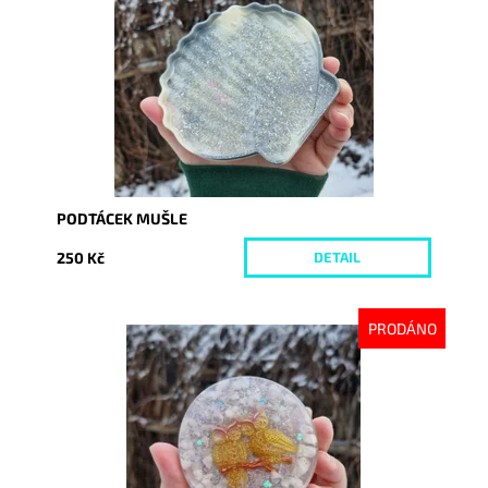
Kód:
10091
PODTÁCEK MUŠLE
250 Kč
DETAIL
PRODÁNO
Dostupnost:
Vyprodáno
Kód:
10087