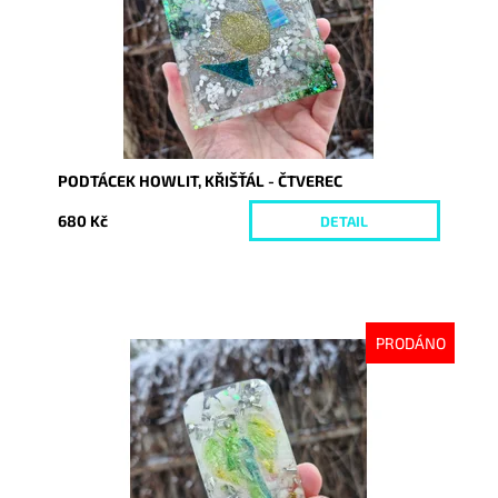
PODTÁCEK HOWLIT, KŘIŠŤÁL - ČTVEREC
680 Kč
DETAIL
PRODÁNO
Dostupnost:
Vyprodáno
Kód:
10086