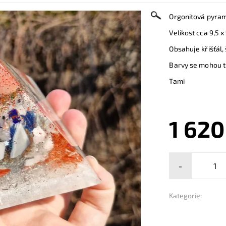
Orgonitová pyram
Velikost cca 9,5 x
Obsahuje křišťál,
Barvy se mohou tr
Tami
1 620
-
Kategorie: