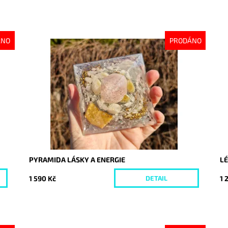
ÁNO
PRODÁNO
Dostupnost:
Vyprodáno
Do
Kód:
10065
Kó
PYRAMIDA LÁSKY A ENERGIE
LÉ
1 590 Kč
1 
DETAIL