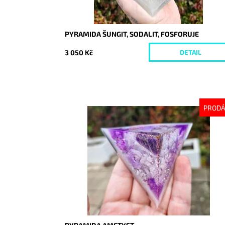
PYRAMIDA ŠUNGIT, SODALIT, FOSFORUJE
3 050 Kč
DETAIL
PROD
Dostupnost:
Vyprodáno
Kód:
9938