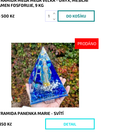
YRAMIDA MEGA MEGA VELKÁ - ONYX, MĚSÍČNÍ
ÁMEN FOSFORUJE, 9 KG
 500 Kč
PRODÁNO
stupnost:
Vyprodáno
d:
9942
RAMIDA PANENKA MARIE - SVÍTÍ
350 Kč
DETAIL