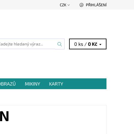
CZK
PŘIHLÁŠENÍ
0 ks /
0 Kč
 OBRAZŮ
MIKINY
KARTY
ÍN