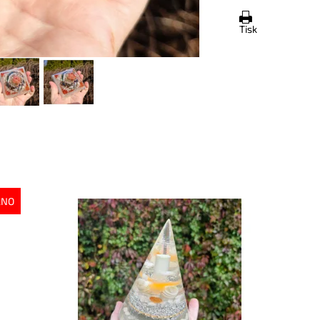
Tisk
ÁNO
Dostupnost:
Skladem
Do
Kód:
9960
Kó