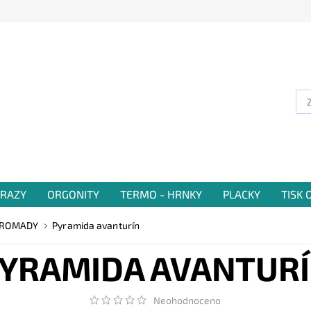
RAZY
ORGONITY
TERMO - HRNKY
PLACKY
TISK
HROMADY
Pyramida avanturín
YRAMIDA AVANTUR
Neohodnoceno