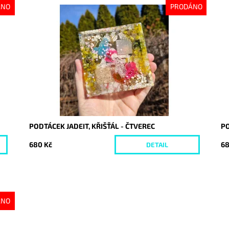
ÁNO
PRODÁNO
Dostupnost:
Vyprodáno
Do
Kód:
10080
Kó
PODTÁCEK JADEIT, KŘIŠŤÁL - ČTVEREC
PO
680 Kč
68
DETAIL
ÁNO