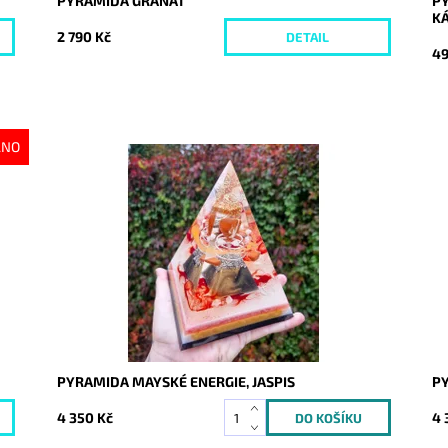
PYRAMIDA GRANÁT
P
K
2 790 Kč
DETAIL
49
ÁNO
Dostupnost:
Skladem
Do
Kód:
9936
Kó
PYRAMIDA MAYSKÉ ENERGIE, JASPIS
PY
4 350 Kč
4 