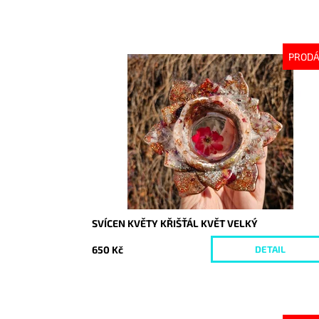
PROD
Dostupnost:
Vyprodáno
Kód:
9990
SVÍCEN KVĚTY KŘIŠŤÁL KVĚT VELKÝ
650 Kč
DETAIL