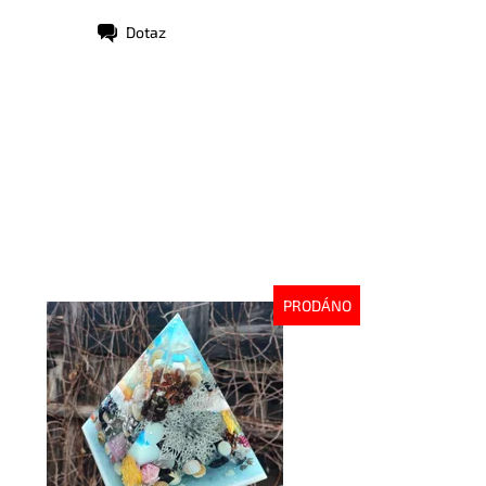
Dotaz
PRODÁNO
stupnost:
Vyprodáno
d:
8363