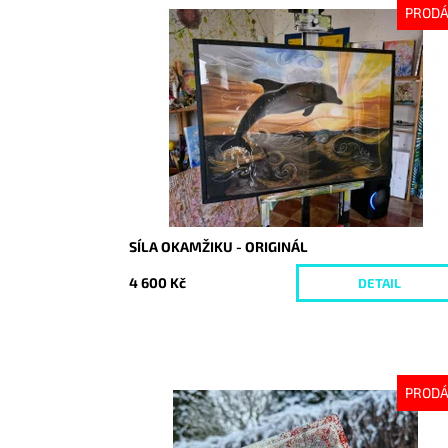
PROD
Dostupnost:
Vyprodáno
Kód:
10073
SÍLA OKAMŽIKU - ORIGINÁL
4 600 Kč
DETAIL
PROD
Dostupnost:
Vyprodáno
Kód:
10096