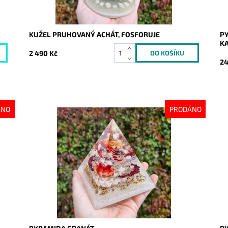
KUŽEL PRUHOVANÝ ACHÁT, FOSFORUJE
PY
KA
2 490 Kč
24
ÁNO
PRODÁNO
Dostupnost:
Vyprodáno
Do
Kód:
9959
Kó