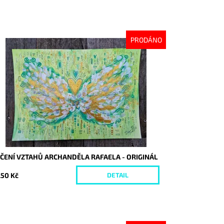
PRODÁNO
stupnost:
Vyprodáno
d:
10067
ČENÍ VZTAHŮ ARCHANDĚLA RAFAELA - ORIGINÁL
250 Kč
DETAIL