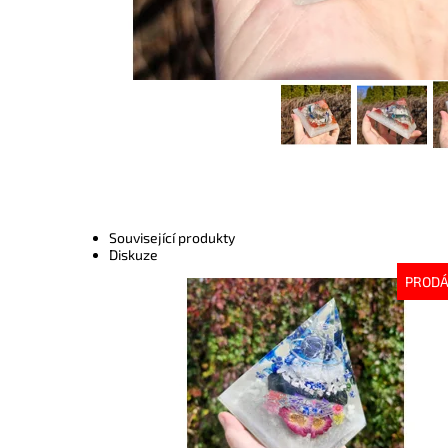
Související produkty
Diskuze
PROD
Dostupnost:
Vyprodáno
Kód:
9958