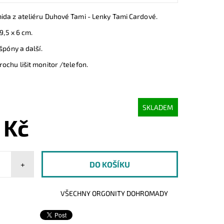
ida z ateliéru Duhové Tami - Lenky Tami Cardové.
 9,5 x 6 cm.
 špóny a další.
ochu lišit monitor /telefon.
SKLADEM
 Kč
+
VŠECHNY ORGONITY DOHROMADY