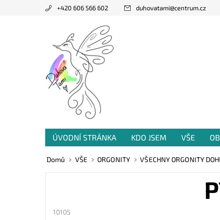
+420 606 566 602
duhovatami
@
centrum.cz
ÚVODNÍ STRÁNKA
KDO JSEM
VŠE
OB
PRODANÁ TVORBA
VZKAZY OD VÁS
Domů
VŠE
ORGONITY
VŠECHNY ORGONITY DO
P
10105