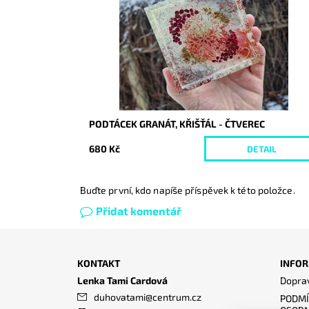
PODTÁCEK GRANÁT, KŘIŠŤÁL - ČTVEREC
680 Kč
DETAIL
Buďte první, kdo napíše příspěvek k této položce.
Přidat komentář
KONTAKT
INFOR
Lenka Tami Cardová
Doprav
duhovatami
@
centrum.cz
PODMÍ