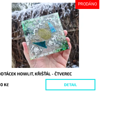
PRODÁNO
stupnost:
Vyprodáno
d:
10095
DTÁCEK HOWLIT, KŘIŠŤÁL - ČTVEREC
0 Kč
DETAIL