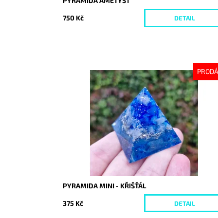
PYRAMIDA AMETYST
750 Kč
DETAIL
PROD
Dostupnost:
Vyprodáno
Kód:
9932
PYRAMIDA MINI - KŘIŠŤÁL
375 Kč
DETAIL