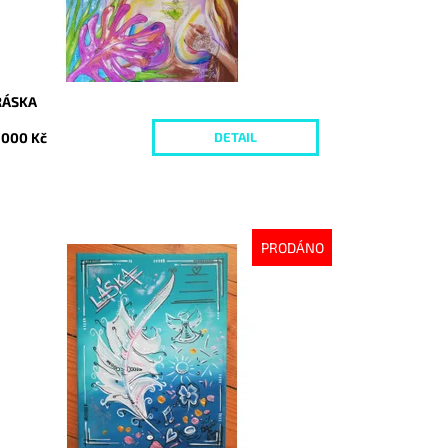
RÁSKA
 000 Kč
DETAIL
PRODÁNO
stupnost:
Vyprodáno
d:
3354