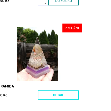
250 Kč
PRODÁNO
stupnost:
Vyprodáno
d:
4213
YRAMIDA
0 Kč
DETAIL