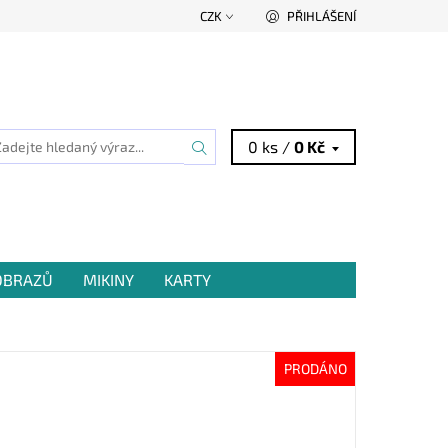
CZK
PŘIHLÁŠENÍ
0 ks /
0 Kč
 OBRAZŮ
MIKINY
KARTY
PRODÁNO