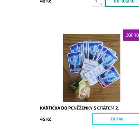
49 Kč
DOPRO
Dostupnost:
Vyprodáno
Kód:
3994
KARTIČKA DO PENĚŽENKY S CITÁTEM 2.
45 Kč
DETAIL