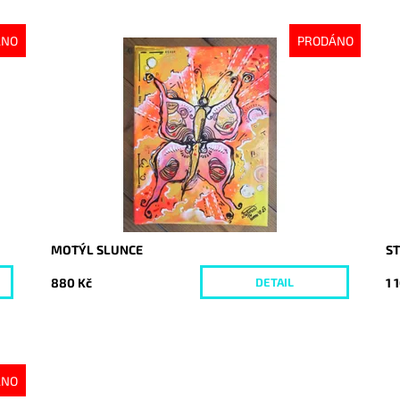
ÁNO
PRODÁNO
Dostupnost:
Vyprodáno
Do
Kód:
4331
Kó
MOTÝL SLUNCE
S
880 Kč
1 
DETAIL
ÁNO