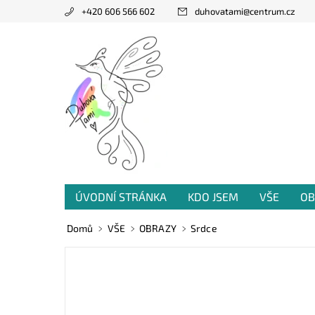
+420 606 566 602
duhovatami
@
centrum.cz
ÚVODNÍ STRÁNKA
KDO JSEM
VŠE
OB
PRODANÁ TVORBA
VZKAZY OD VÁS
Domů
VŠE
OBRAZY
Srdce