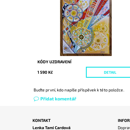
Dostupnost:
Vyprodáno
Kód:
4532
KÓDY UZDRAVENÍ
1 590 Kč
DETAIL
Buďte první, kdo napíše příspěvek k této položce.
Přidat komentář
KONTAKT
INFOR
Lenka Tami Cardová
Doprav