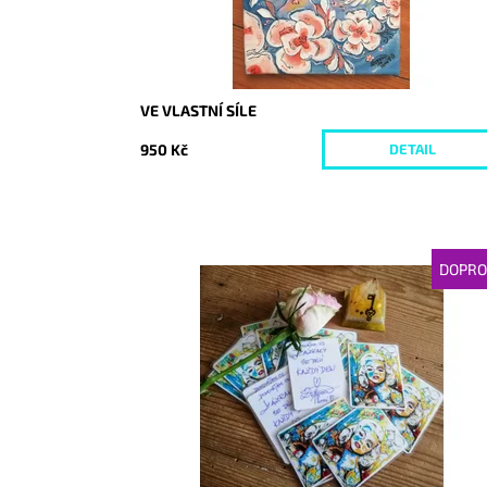
VE VLASTNÍ SÍLE
950 Kč
DETAIL
DOPRO
Dostupnost:
Vyprodáno
Kód:
3228