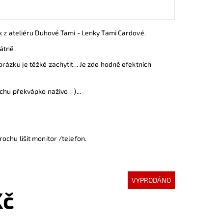
k z ateliéru Duhové Tami - Lenky Tami Cardové.
átně.
rázku je těžké zachytit... Je zde hodně efektních
chu překvápko naživo :-)...
ochu lišit monitor /telefon.
VYPRODÁNO
Kč