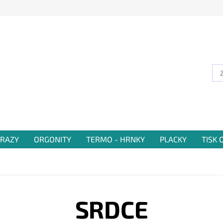
RAZY
ORGONITY
TERMO - HRNKY
PLACKY
TISK
SRDCE