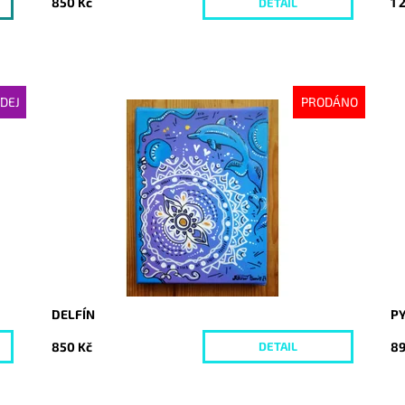
850 Kč
1 
DETAIL
DEJ
PRODÁNO
Dostupnost:
Vyprodáno
Do
Kód:
4004
Kó
DELFÍN
P
850 Kč
89
DETAIL