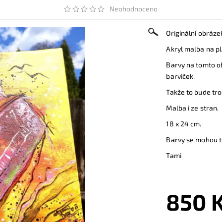
Neohodnoceno
Originální obráze
Akryl malba na pl
Barvy na tomto ob
barviček.
Takže to bude tro
Malba i ze stran.
18 x 24 cm.
Barvy se mohou tr
Tami
850 