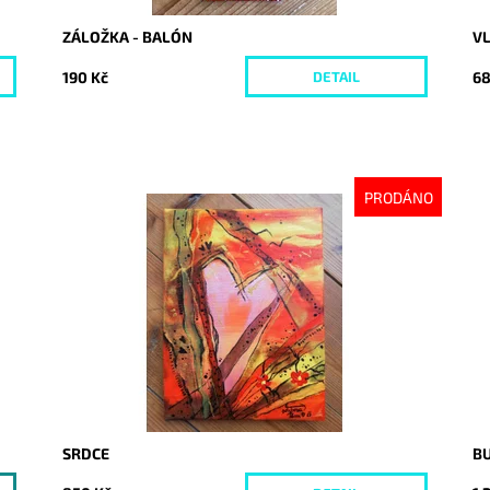
ZÁLOŽKA - BALÓN
VL
190 Kč
68
DETAIL
PRODÁNO
Dostupnost:
Vyprodáno
Do
Kód:
3514
Kó
SRDCE
B