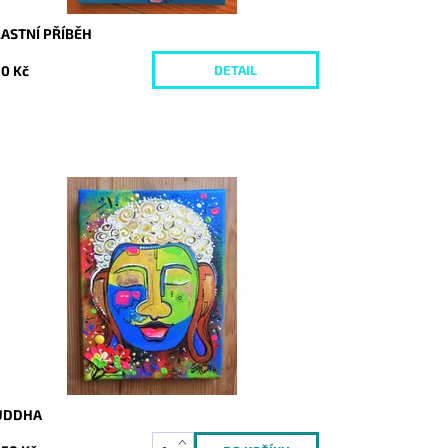
ASTNÍ PŘÍBĚH
0 Kč
DETAIL
stupnost:
Skladem
d:
3806
UDDHA