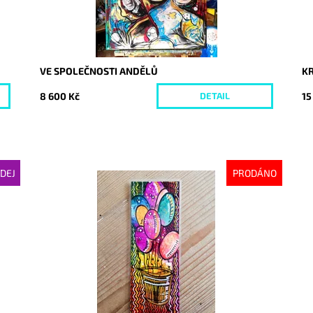
VE SPOLEČNOSTI ANDĚLŮ
K
8 600 Kč
15
DETAIL
DEJ
PRODÁNO
Dostupnost:
Vyprodáno
Do
Kód:
956
Kó