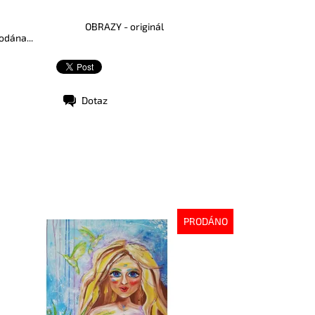
OBRAZY - originál
odána...
Dotaz
PRODÁNO
stupnost:
Vyprodáno
d:
998