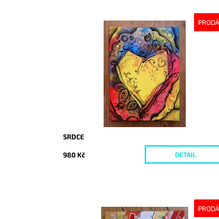
PROD
Dostupnost:
Vyprodáno
Kód:
4321
SRDCE
980 Kč
DETAIL
PROD