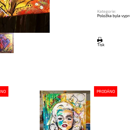
Kategorie:
Položka byla vypr
Tisk
ÁNO
PRODÁNO
Dostupnost:
Vyprodáno
Do
Kód:
2624
Kó