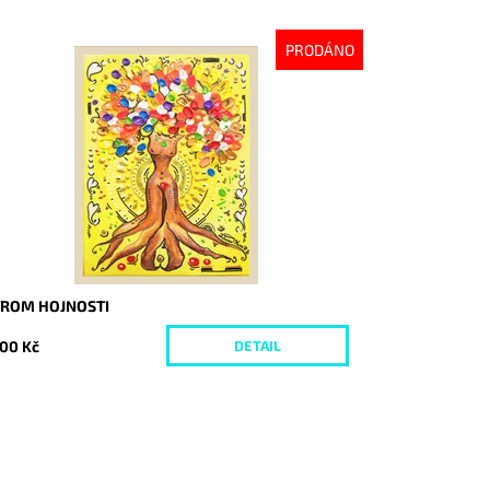
PRODÁNO
stupnost:
Vyprodáno
d:
4440
TROM HOJNOSTI
100 Kč
DETAIL