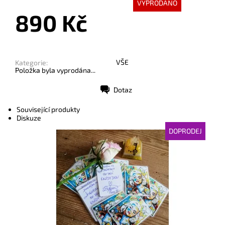
VYPRODÁNO
890 Kč
VŠE
Kategorie:
Položka byla vyprodána...
Dotaz
Tisk
Související produkty
Diskuze
DOPRODEJ
Dostupnost:
Vyprodáno
Kód:
3228