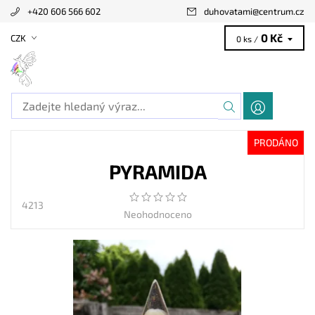
+420 606 566 602
duhovatami
@
centrum.cz
0 Kč
CZK
0 ks /
PRODÁNO
PYRAMIDA
4213
Neohodnoceno