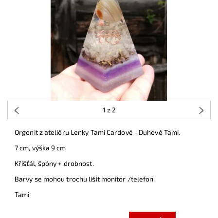
1
z 2
Orgonit z ateliéru Lenky Tami Cardové - Duhové Tami.
7 cm, výška 9 cm
Křišťál, špóny + drobnost.
Barvy se mohou trochu lišit monitor /telefon.
Tami