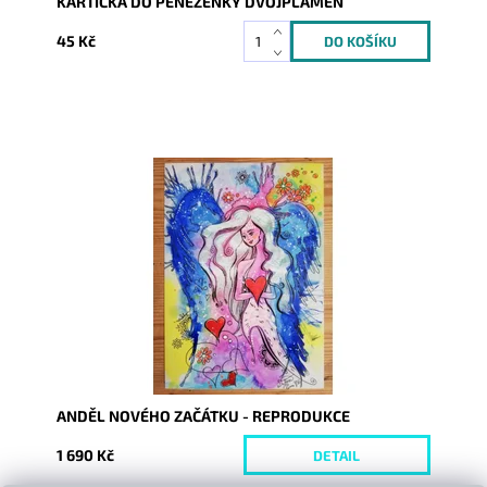
KARTIČKA DO PENĚŽENKY DVOJPLAMEN
45 Kč
Dostupnost:
Skladem
Kód:
10121/REP/30
ANDĚL NOVÉHO ZAČÁTKU - REPRODUKCE
1 690 Kč
DETAIL