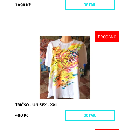
1 490 Kč
DETAIL
PRODÁNO
Dostupnost:
Vyprodáno
Kód:
3394
TRIČKO - UNISEX - XXL
480 Kč
DETAIL