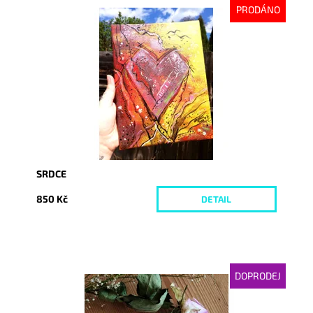
PRODÁNO
Dostupnost:
Vyprodáno
Kód:
3515
SRDCE
850 Kč
DETAIL
DOPRODEJ
Dostupnost:
Momentálně nedostupné
Kód:
6338