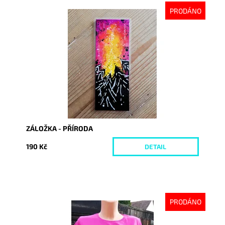
PRODÁNO
Dostupnost:
Vyprodáno
Kód:
962
ZÁLOŽKA - PŘÍRODA
190 Kč
DETAIL
PRODÁNO
Dostupnost:
Vyprodáno