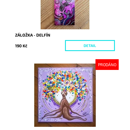
ZÁLOŽKA - DELFÍN
190 Kč
DETAIL
PRODÁNO
Dostupnost:
Vyprodáno
Kód:
2630