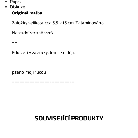
Popis
Diskuze
Originál malba.
Záložky velikost cca 5,5 x 15 cm. Zalaminováno.
Na zadní straně verš
==
Kdo věří v zázraky, tomu se dějí.
==
psáno mojí rukou
=========================
SOUVISEJÍCÍ PRODUKTY