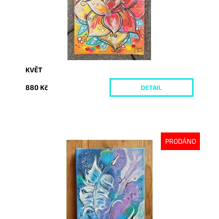
KVĚT
880 Kč
DETAIL
PRODÁNO
Dostupnost:
Vyprodáno
Kód:
4998