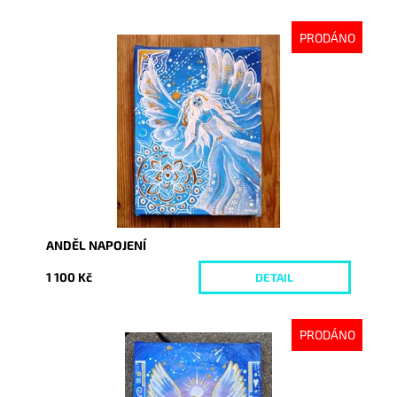
PRODÁNO
Dostupnost:
Vyprodáno
Kód:
5915
ANDĚL NAPOJENÍ
1 100 Kč
DETAIL
PRODÁNO
Dostupnost:
Vyprodáno
Kód:
5975