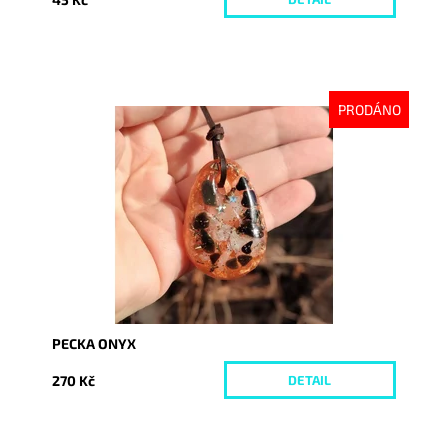
PRODÁNO
Dostupnost:
Vyprodáno
Kód:
5730
PECKA ONYX
270 Kč
DETAIL