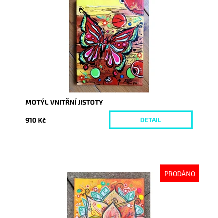
Dostupnost:
Vyprodáno
Kód:
3715
MOTÝL VNITŘNÍ JISTOTY
910 Kč
DETAIL
PRODÁNO
Dostupnost:
Vyprodáno
Kód:
4986