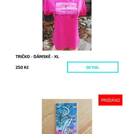
Kód:
1205
TRIČKO - DÁMSKÉ - XL
250 Kč
DETAIL
PRODÁNO
Dostupnost:
Vyprodáno
Kód:
950