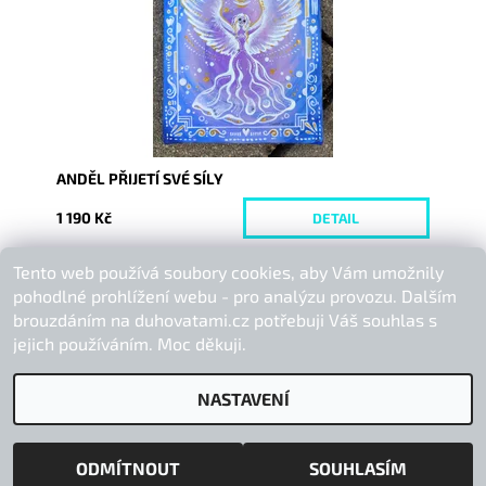
ANDĚL PŘIJETÍ SVÉ SÍLY
1 190 Kč
DETAIL
Tento web používá soubory cookies, aby Vám umožnily
Buďte první, kdo napíše příspěvek k této položce.
pohodlné prohlížení webu - pro analýzu provozu. Dalším
Přidat komentář
brouzdáním na duhovatami.cz potřebuji Váš souhlas s
jejich používáním. Moc děkuji.
NASTAVENÍ
2026 © Duhová Tami, všechna práva vyhrazena
Vytvořil Shoptet
ODMÍTNOUT
SOUHLASÍM