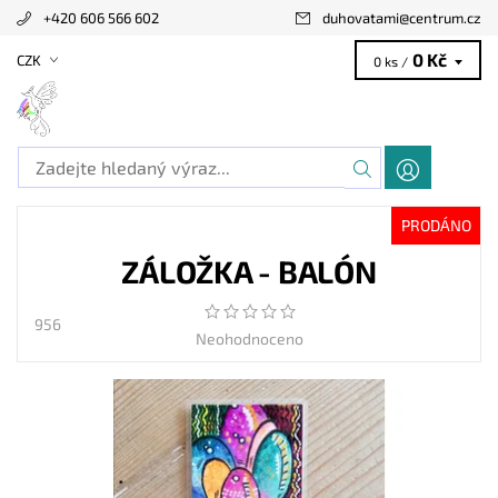
+420 606 566 602
duhovatami
@
centrum.cz
0 Kč
CZK
0 ks /
PRODÁNO
ZÁLOŽKA - BALÓN
956
Neohodnoceno