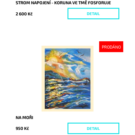
STROM NAPOJENÍ - KORUNA VE TMĚ FOSFORUJE
2 600 Kč
DETAIL
PRODÁNO
Dostupnost:
Vyprodáno
Kód:
3353
NA MOŘI
950 Kč
DETAIL