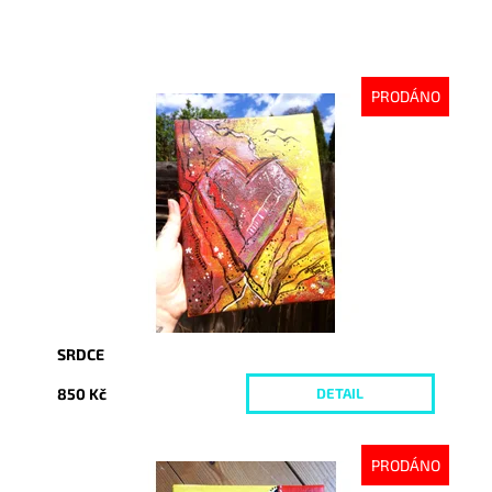
PRODÁNO
Dostupnost:
Vyprodáno
Kód:
3515
SRDCE
850 Kč
DETAIL
PRODÁNO