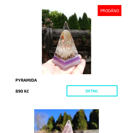
PRODÁNO
Dostupnost:
Vyprodáno
Kód:
4213
PYRAMIDA
890 Kč
DETAIL
Dostupnost:
Skladem
Kód:
5749