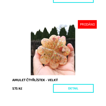
PRODÁNO
Dostupnost:
Vyprodáno
Kód:
3400
AMULET ČTYŘLÍSTEK - VELKÝ
575 Kč
DETAIL