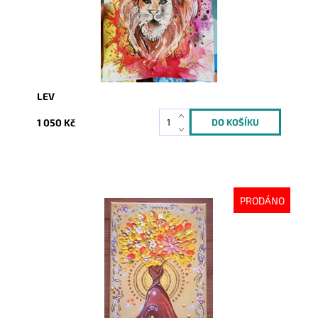
LEV
1 050 Kč
PRODÁNO
Dostupnost:
Vyprodáno
Kód:
2769