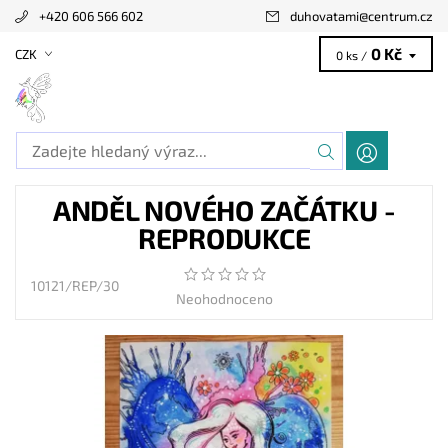
+420 606 566 602
duhovatami
@
centrum.cz
0 Kč
CZK
0 ks /
ANDĚL NOVÉHO ZAČÁTKU -
REPRODUKCE
10121/REP/30
Neohodnoceno