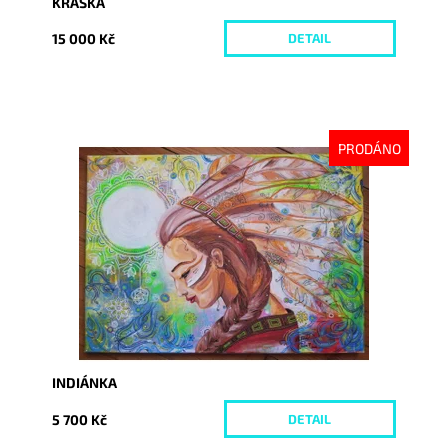
KRÁSKA
15 000 Kč
DETAIL
PRODÁNO
Dostupnost:
Vyprodáno
Kód:
1379
INDIÁNKA
5 700 Kč
DETAIL