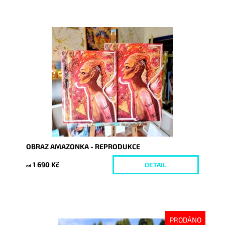
Dostupnost:
Skladem
Kód:
7335/30
OBRAZ AMAZONKA - REPRODUKCE
1 690 Kč
DETAIL
od
PRODÁNO