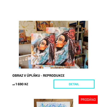
Dostupnost:
Skladem
Kód:
7237/30
OBRAZ V ÚPLŇKU - REPRODUKCE
1 690 Kč
DETAIL
od
PRODÁNO