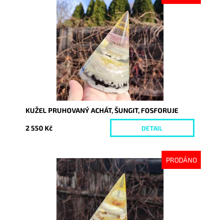
Dostupnost:
Vyprodáno
Kód:
7901
KUŽEL PRUHOVANÝ ACHÁT, ŠUNGIT, FOSFORUJE
2 550 Kč
DETAIL
PRODÁNO
Dostupnost:
Vyprodáno
Kód:
8365