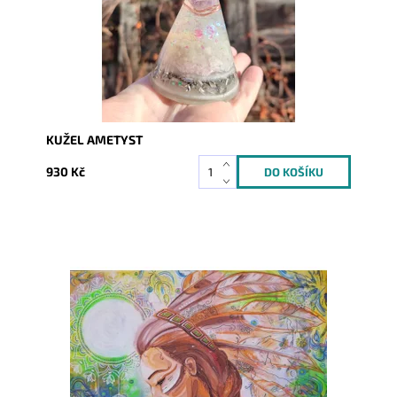
KUŽEL AMETYST
930 Kč
Dostupnost:
Skladem
Kód:
5890/30