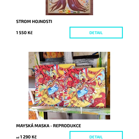
STROM HOJNOSTI
1 550 Kč
DETAIL
Dostupnost:
Skladem
Kód:
3321/REP
MAYSKÁ MASKA - REPRODUKCE
1 290 Kč
DETAIL
od