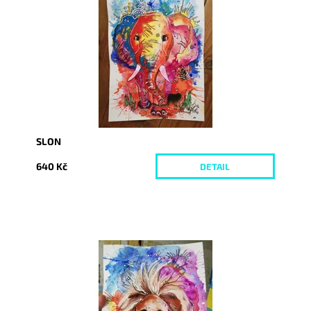
Dostupnost:
Vyprodáno
Kód:
2006
SLON
640 Kč
DETAIL
Dostupnost:
Skladem
Kód:
2054