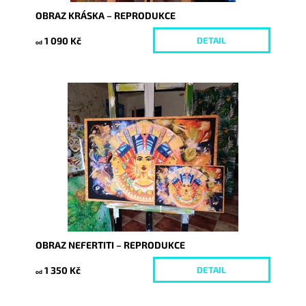
OBRAZ KRÁSKA – REPRODUKCE
1 090 Kč
DETAIL
od
Dostupnost:
Skladem
Kód:
5977/REP2
OBRAZ NEFERTITI – REPRODUKCE
1 350 Kč
DETAIL
od