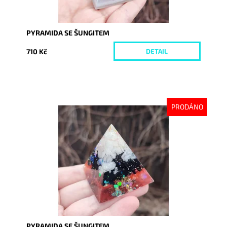
PYRAMIDA SE ŠUNGITEM
710 Kč
DETAIL
PRODÁNO
Dostupnost:
Vyprodáno
Kód:
8356
PYRAMIDA SE ŠUNGITEM