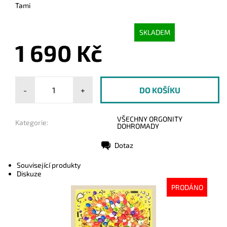
Tami
SKLADEM
1 690 Kč
-
+
VŠECHNY ORGONITY
Kategorie:
DOHROMADY
Dotaz
Tisk
Související produkty
Diskuze
PRODÁNO
Dostupnost:
Vyprodáno
Kód:
4440