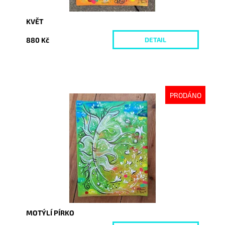
KVĚT
880 Kč
DETAIL
PRODÁNO
Dostupnost:
Vyprodáno
Kód:
5004
MOTÝLÍ PÍRKO