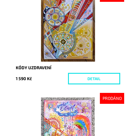
Dostupnost:
Vyprodáno
Kód:
4532
KÓDY UZDRAVENÍ
1 590 Kč
DETAIL
PRODÁNO
Dostupnost:
Vyprodáno
Kód:
4553