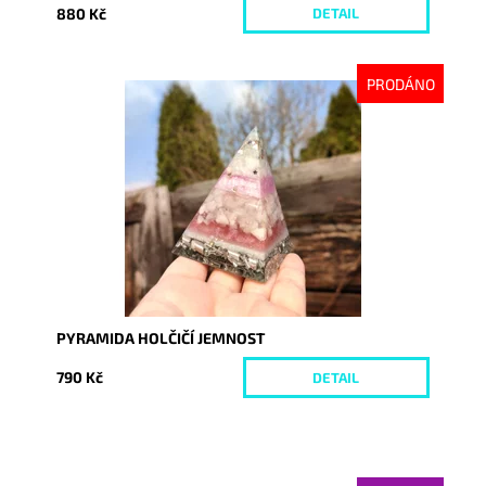
880 Kč
DETAIL
PRODÁNO
Dostupnost:
Vyprodáno
Kód:
6246
PYRAMIDA HOLČIČÍ JEMNOST
790 Kč
DETAIL