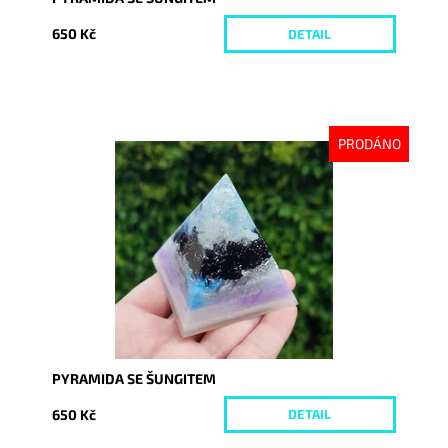
650 Kč
DETAIL
PRODÁNO
Dostupnost:
Vyprodáno
Kód:
8701
PYRAMIDA SE ŠUNGITEM
650 Kč
DETAIL