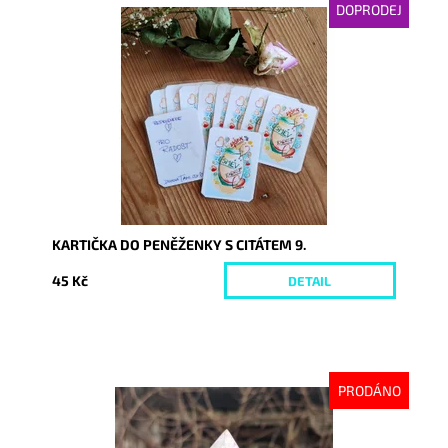
DOPRODEJ
Dostupnost:
Momentálně nedostupné
Kód:
6338
KARTIČKA DO PENĚŽENKY S CITÁTEM 9.
45 Kč
DETAIL
PRODÁNO
Dostupnost:
Vyprodáno
Kód:
8047