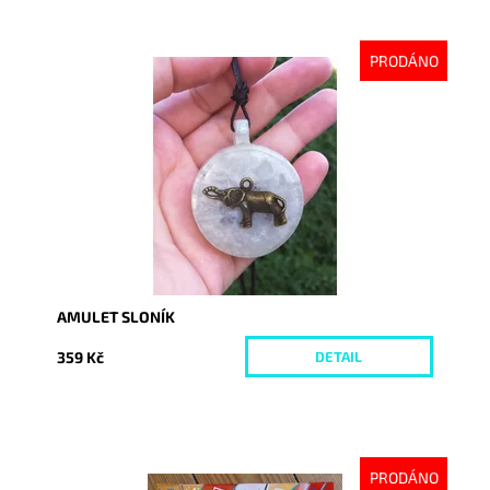
PRODÁNO
Dostupnost:
Vyprodáno
Kód:
4224
AMULET SLONÍK
359 Kč
DETAIL
PRODÁNO