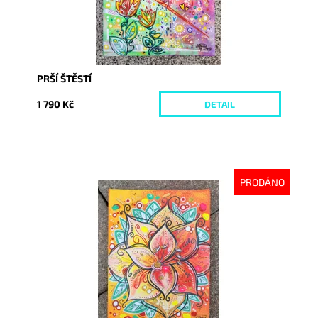
PRŠÍ ŠTĚSTÍ
1 790 Kč
DETAIL
PRODÁNO
Dostupnost:
Vyprodáno
Kód:
4986