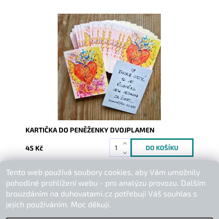
Dostupnost:
Skladem
Kód:
9924
KARTIČKA DO PENĚŽENKY DVOJPLAMEN
45 Kč
Tento web používá soubory cookies, aby Vám umožnily
Buďte první, kdo napíše příspěvek k této položce.
pohodlné prohlížení webu - pro analýzu provozu. Dalším
Přidat komentář
brouzdáním na duhovatami.cz potřebuji Váš souhlas s
jejich používáním. Moc děkuji.