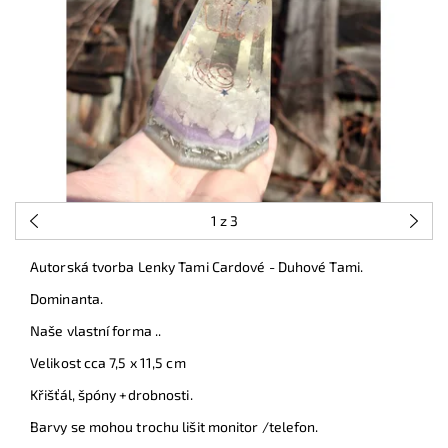
1
z 3
Autorská tvorba Lenky Tami Cardové - Duhové Tami.
Dominanta.
Naše vlastní forma ..
Velikost cca 7,5 x 11,5 cm
Křišťál, špóny +drobnosti.
Barvy se mohou trochu lišit monitor /telefon.