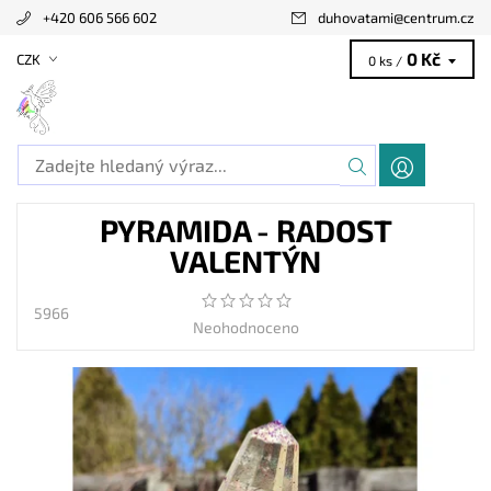
+420 606 566 602
duhovatami
@
centrum.cz
0 Kč
CZK
0 ks /
PYRAMIDA - RADOST
VALENTÝN
5966
Neohodnoceno